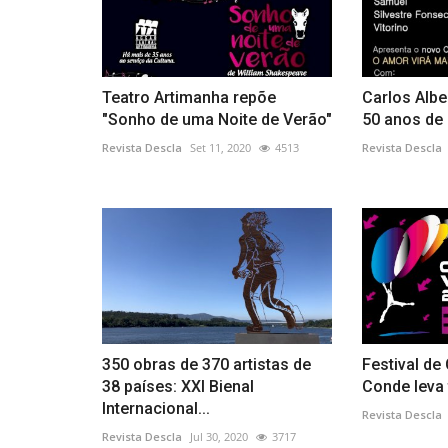
Teatro Artimanha repõe
Carlos Albe
"Sonho de uma Noite de Verão"
50 anos de 
Revista Descla
Set 11, 2020
4513
Revista Descla
350 obras de 370 artistas de
Festival de
38 países: XXI Bienal
Conde leva 
Internacional...
Revista Descla
Revista Descla
Jul 30, 2020
3717