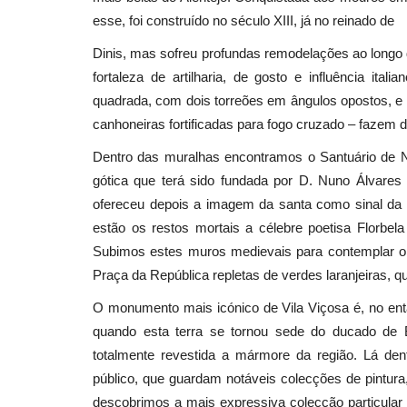
esse, foi construído no século XIII, já no reinado de
Dinis, mas sofreu profundas remodelações ao longo d
fortaleza de artilharia, de gosto e influência ita
quadrada, com dois torreões em ângulos opostos, e
canhoneiras fortificadas para fogo cruzado – fazem do
Dentro das muralhas encontramos o Santuário de 
gótica que terá sido fundada por D. Nuno Álvares 
ofereceu depois a imagem da santa como sinal da
estão os restos mortais a célebre poetisa Florbe
Subimos estes muros medievais para contemplar o
Praça da República repletas de verdes laranjeiras, 
O monumento mais icónico de Vila Viçosa é, no en
quando esta terra se tornou sede do ducado de
totalmente revestida a mármore da região. Lá den
público, que guardam notáveis colecções de pintura, 
descobrimos a mais expressiva colecção particular