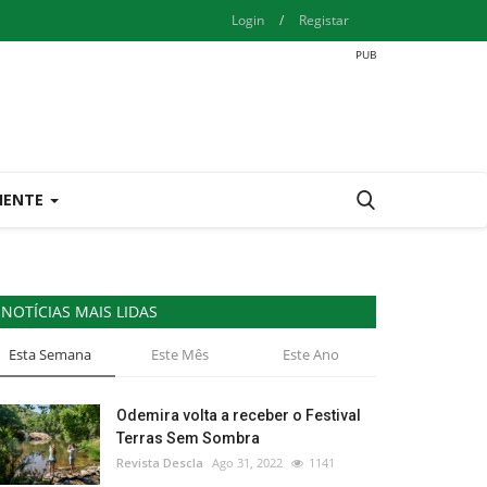
Login
/
Registar
IENTE
NOTÍCIAS MAIS LIDAS
Esta Semana
Este Mês
Este Ano
Odemira volta a receber o Festival
Terras Sem Sombra
Revista Descla
Ago 31, 2022
1141