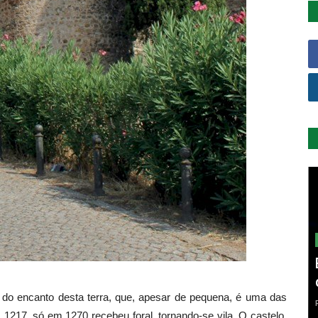
e do encanto desta terra, que, apesar de pequena, é uma das
1217, só em 1270 recebeu foral, tornando-se vila. O castelo,