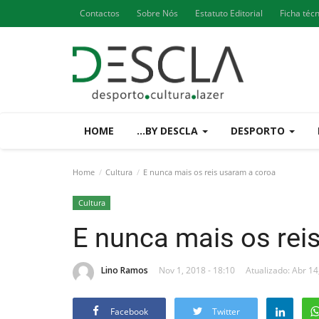
Contactos
Sobre Nós
Estatuto Editorial
Ficha téc
HOME
...BY DESCLA
DESPORTO
Home
Cultura
E nunca mais os reis usaram a coroa
Cultura
E nunca mais os rei
Lino Ramos
Nov 1, 2018 - 18:10
Atualizado: Abr 14
Facebook
Twitter