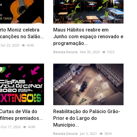
rto Moniz celebra
Maus Hábitos reabre em
canções no Salão...
Junho com espaço renovado e
programação...
Set 23, 2020
4246
Revista Descla
Mai 30, 2020
5323
 Curtas de Vila do
Reabilitação do Palácio Grão-
filmes premiados...
Prior e do Largo do
Município...
Out 17, 2020
4249
Revista Descla
Jan 5, 2021
3654