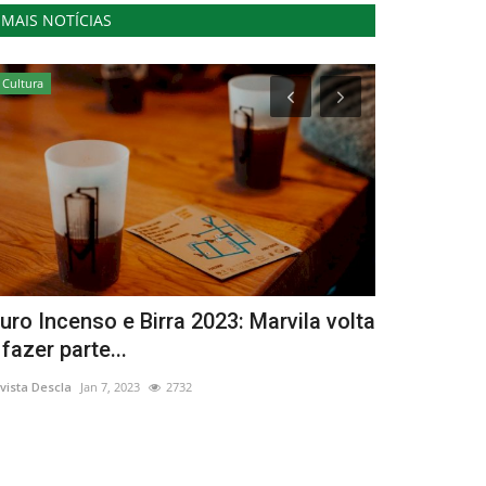
MAIS NOTÍCIAS
Cultura
Saúde
uro Incenso e Birra 2023: Marvila volta
Projeto es
 fazer parte...
desigualda
vista Descla
Jan 7, 2023
2732
Revista Descla
Ma