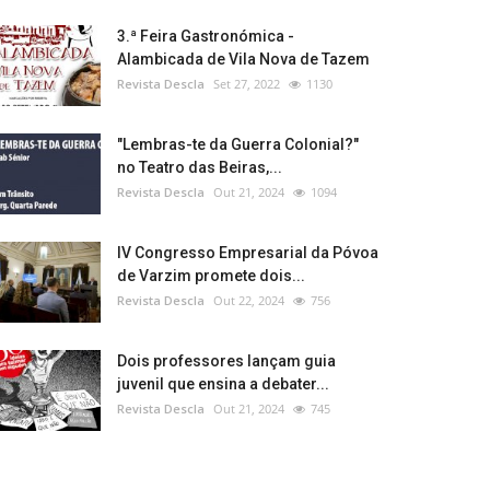
3.ª Feira Gastronómica -
Alambicada de Vila Nova de Tazem
Revista Descla
Set 27, 2022
1130
"Lembras-te da Guerra Colonial?"
no Teatro das Beiras,...
Revista Descla
Out 21, 2024
1094
IV Congresso Empresarial da Póvoa
de Varzim promete dois...
Revista Descla
Out 22, 2024
756
Dois professores lançam guia
juvenil que ensina a debater...
Revista Descla
Out 21, 2024
745