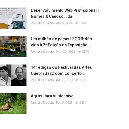
Desenvolvimento Web Profissional |
Gomes & Canoso, Lda.
Revista Descla
Abr 9, 2024
6301
Um milhão de peças LEGO® dão
vida à 2ª Edição da Exposição...
Revista Descla
Nov 20, 2023
8579
14ª edição do Festival das Artes
QuebraJazz com concerto...
Revista Descla
Jul 18, 2023
8351
Agricultura sustentável
Revista Descla
Fev 3, 2023
9431