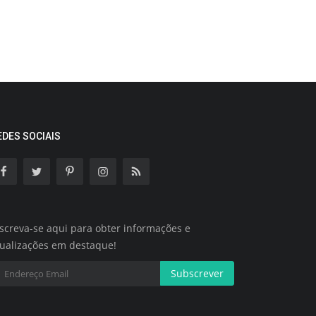
EDES SOCIAIS
screva-se aqui para obter informações e
tualizações em destaque!
Subscrever