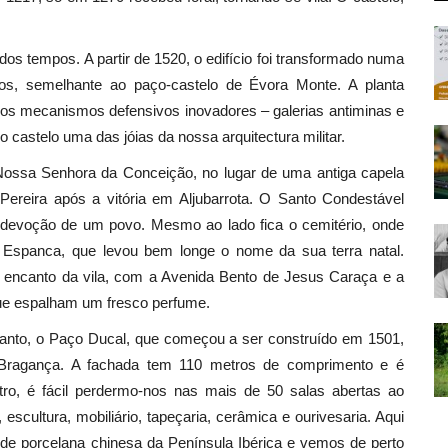
os tempos. A partir de 1520, o edifício foi transformado numa
lianos, semelhante ao paço-castelo de Évora Monte. A planta
 os mecanismos defensivos inovadores – galerias antiminas e
 castelo uma das jóias da nossa arquitectura militar.
Nossa Senhora da Conceição, no lugar de uma antiga capela
Pereira após a vitória em Aljubarrota. O Santo Condestável
 devoção de um povo. Mesmo ao lado fica o cemitério, onde
la Espanca, que levou bem longe o nome da sua terra natal.
 encanto da vila, com a Avenida Bento de Jesus Caraça e a
que espalham um fresco perfume.
tanto, o Paço Ducal, que começou a ser construído em 1501,
 Bragança. A fachada tem 110 metros de comprimento e é
tro, é fácil perdermo-nos nas mais de 50 salas abertas ao
escultura, mobiliário, tapeçaria, cerâmica e ourivesaria. Aqui
 de porcelana chinesa da Península Ibérica e vemos de perto