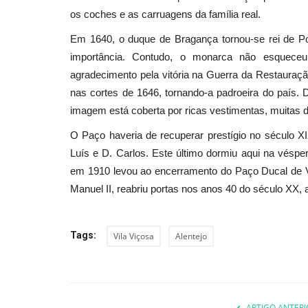
os coches e as carruagens da família real.
Em 1640, o duque de Bragança tornou-se rei de Po
Cultura
importância. Contudo, o monarca não esquec
agradecimento pela vitória na Guerra da Restauraç
nas cortes de 1646, tornando-a padroeira do país.
imagem está coberta por ricas vestimentas, muitas 
O Paço haveria de recuperar prestígio no século XI
Luís e D. Carlos. Este último dormiu aqui na vésp
em 1910 levou ao encerramento do Paço Ducal de V
Manuel II, reabriu portas nos anos 40 do século XX
Instalação artística suspensa
embeleza espaço em frente...
Tags:
Vila Viçosa
Alentejo
Revista Descla
Jul 19, 2020
4339
ARTIGO ANTERI