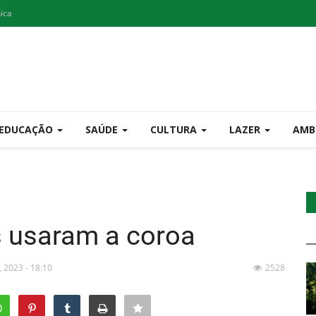
nica
EDUCAÇÃO
SAÚDE
CULTURA
LAZER
AMB
s usaram a coroa
, 2023 - 18:10
2528