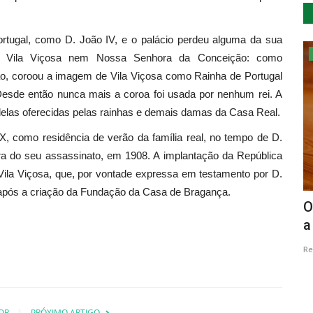
rtugal, como D. João IV, e o palácio perdeu alguma da sua
Cultura
eu Vila Viçosa nem Nossa Senhora da Conceição: como
ão, coroou a imagem de Vila Viçosa como Rainha de Portugal
 Desde então nunca mais a coroa foi usada por nenhum rei. A
delas oferecidas pelas rainhas e demais damas da Casa Real.
X, como residência de verão da família real, no tempo de D.
era do seu assassinato, em 1908. A implantação da República
ila Viçosa, que, por vontade expressa em testamento por D.
, após a criação da Fundação da Casa de Bragança.
GUIdance 2023
O
a
Revista Descla
Dez 31, 2022
2405
Re
OR
PRÓXIMO ARTIGO