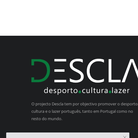
O projecto Descla tem por objectivo promover o desporto,
cultura e o lazer português, tanto em Portugal como no
resto do mundo.