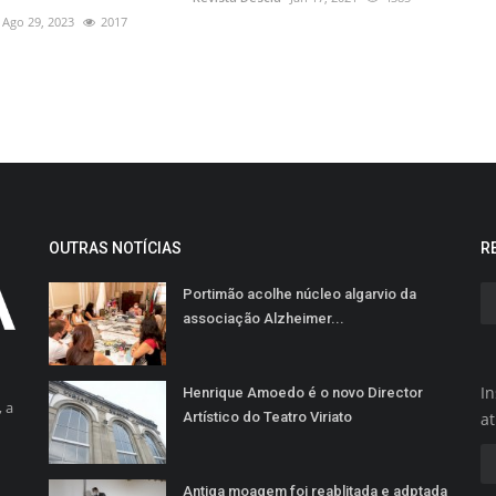
Ago 29, 2023
2017
OUTRAS NOTÍCIAS
R
Portimão acolhe núcleo algarvio da
associação Alzheimer...
In
Henrique Amoedo é o novo Director
 a
Artístico do Teatro Viriato
a
Antiga moagem foi reablitada e adptada