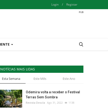
Login
/
Registar
IENTE
NOTÍCIAS MAIS LIDAS
Esta Semana
Este Mês
Este Ano
Odemira volta a receber o Festival
Terras Sem Sombra
Revista Descla
Ago 31, 2022
1138