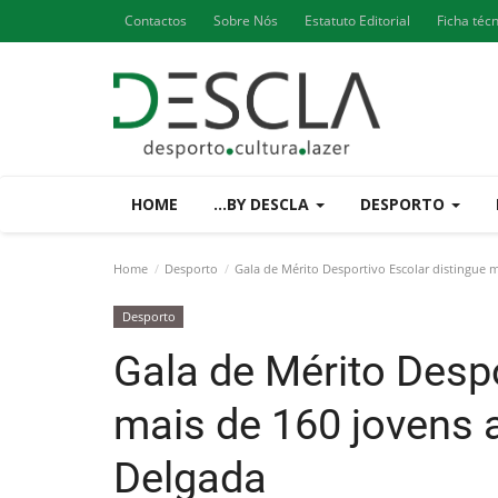
Contactos
Sobre Nós
Estatuto Editorial
Ficha téc
HOME
...BY DESCLA
DESPORTO
Home
Desporto
Gala de Mérito Desportivo Escolar distingue 
Desporto
Gala de Mérito Despo
mais de 160 jovens 
Delgada