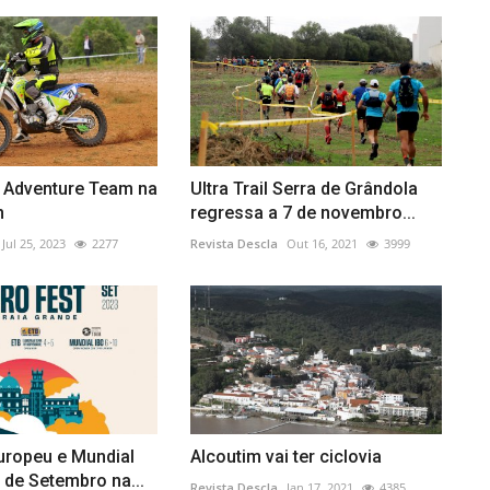
e Adventure Team na
Ultra Trail Serra de Grândola
n
regressa a 7 de novembro...
Jul 25, 2023
2277
Revista Descla
Out 16, 2021
3999
uropeu e Mundial
Alcoutim vai ter ciclovia
0 de Setembro na...
Revista Descla
Jan 17, 2021
4385