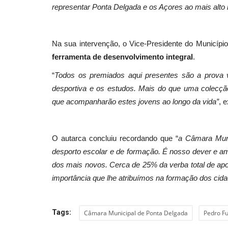
representar Ponta Delgada e os Açores ao mais alto 
Cultura
Na sua intervenção, o Vice-Presidente do Município
ferramenta de desenvolvimento integral
.
“
Todos os premiados aqui presentes são a prova vi
desportiva e os estudos. Mais do que uma colecção 
que acompanharão estes jovens ao longo da vida”
, e
O autarca concluiu recordando que “
a Câmara Muni
"Concertos que Nunca Existira
desporto escolar e de formação. É nosso dever e ambi
regressa já no próximo...
dos mais novos. Cerca de 25% da verba total de apo
importância que lhe atribuímos na formação dos ci
Revista Descla
Set 30, 2021
4483
Tags:
Câmara Municipal de Ponta Delgada
Pedro F