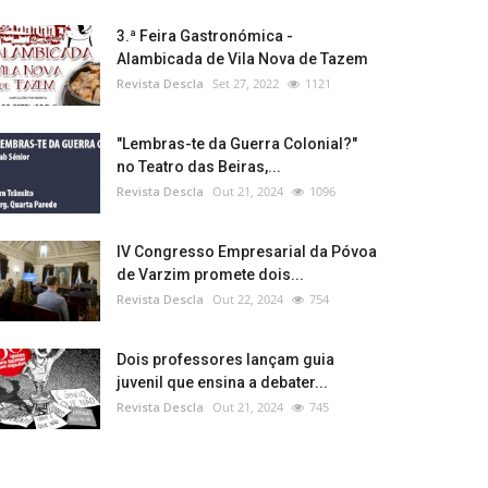
3.ª Feira Gastronómica -
Alambicada de Vila Nova de Tazem
Revista Descla
Set 27, 2022
1121
"Lembras-te da Guerra Colonial?"
no Teatro das Beiras,...
Revista Descla
Out 21, 2024
1096
IV Congresso Empresarial da Póvoa
de Varzim promete dois...
Revista Descla
Out 22, 2024
754
Dois professores lançam guia
juvenil que ensina a debater...
Revista Descla
Out 21, 2024
745