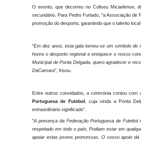
O evento, que decorreu no Coliseu Micaelense, dis
secundário. Para Pedro Furtado, “a Associação de 
promoção do desporto, garantindo que o talento loca
“
Em dez anos, esta gala tornou-se um símbolo de r
honra o desporto regional e enriquece o nosso c
Municipal de Ponta Delgada, quero agradecer e reco
DaCamara
”, frisou.
Entre outros convidados, a cerimónia contou com 
Portuguesa de Futebol
, cuja vinda a Ponta De
extraordinário significado”.
“
A presença da Federação Portuguesa de Futebol ne
respeitado em todo o país. Podiam estar em qualque
apoiar estas jovens promessas. O vosso apoio dá 