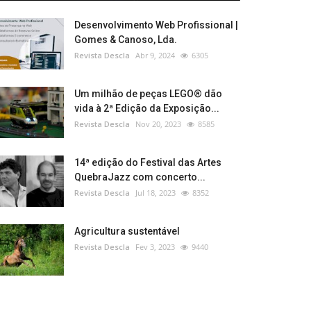
Desenvolvimento Web Profissional |
Gomes & Canoso, Lda.
Revista Descla
Abr 9, 2024
6305
Um milhão de peças LEGO® dão
vida à 2ª Edição da Exposição...
Revista Descla
Nov 20, 2023
8585
14ª edição do Festival das Artes
QuebraJazz com concerto...
Revista Descla
Jul 18, 2023
8352
Agricultura sustentável
Revista Descla
Fev 3, 2023
9440