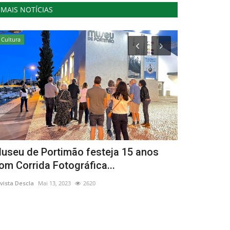
MAIS NOTÍCIAS
Cultura
Cultura
useu de Portimão festeja 15 anos
Marchas po
om Corrida Fotográfica...
Bairro
vista Descla
Mai 13, 2023
2620
Revista Descla
Ju