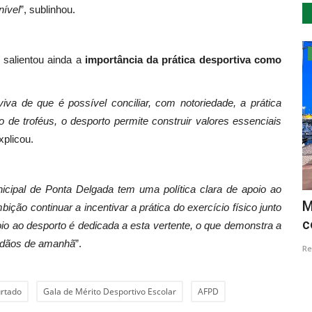
nível
”, sublinhou.
Cultura
 salientou ainda a
importância da prática desportiva como
va de que é possível conciliar, com notoriedade, a prática
de troféus, o desporto permite construir valores essenciais
xplicou.
cipal de Ponta Delgada tem uma política clara de apoio ao
m"
Associação cultural Zero em
M
ção continuar a incentivar a prática do exercício físico junto
Comportamento oferece sessões...
c
io ao desporto é dedicada a esta vertente, o que demonstra a
dadãos de amanhã
”.
Revista Descla
Jan 26, 2021
3774
Re
urtado
Gala de Mérito Desportivo Escolar
AFPD