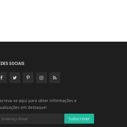
EDES SOCIAIS
screva-se aqui para obter informações e
tualizações em destaque!
Subscrever