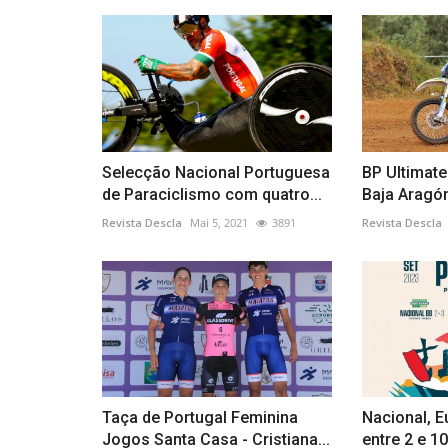
Selecção Nacional Portuguesa
BP Ultimat
de Paraciclismo com quatro...
Baja Aragó
Revista Descla
Mai 5, 2021
3891
Revista Descla
Taça de Portugal Feminina
Nacional, E
Jogos Santa Casa - Cristiana...
entre 2 e 1