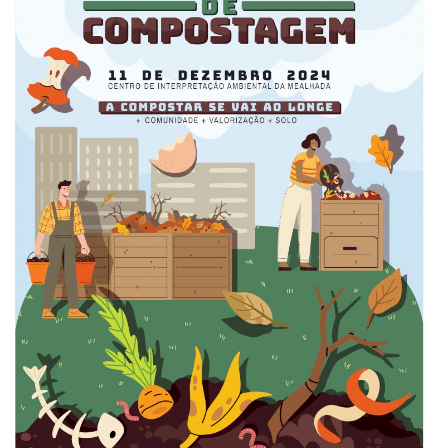
Estatuto Editorial
Saúde
Ficha técnica
Cultura
Lazer
Ambiente