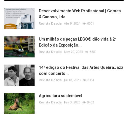
Desenvolvimento Web Profissional | Gomes
& Canoso, Lda.
Revista Descla
Abr 9, 2024
6301
Um milhão de peças LEGO® dão vida à 2ª
Edição da Exposição...
Revista Descla
Nov 20, 2023
8581
14ª edição do Festival das Artes QuebraJazz
com concerto...
Revista Descla
Jul 18, 2023
8351
Agricultura sustentável
Revista Descla
Fev 3, 2023
9432