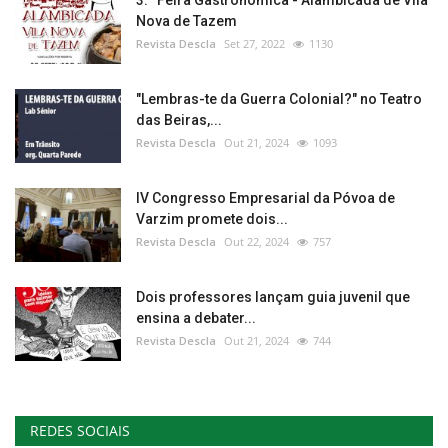
3.ª Feira Gastronómica - Alambicada de Vila
Nova de Tazem
Revista Descla
Set 27, 2022
1130
"Lembras-te da Guerra Colonial?" no Teatro
das Beiras,...
Revista Descla
Out 21, 2024
1093
IV Congresso Empresarial da Póvoa de
Varzim promete dois...
Revista Descla
Out 22, 2024
757
Dois professores lançam guia juvenil que
ensina a debater...
Revista Descla
Out 21, 2024
744
REDES SOCIAIS