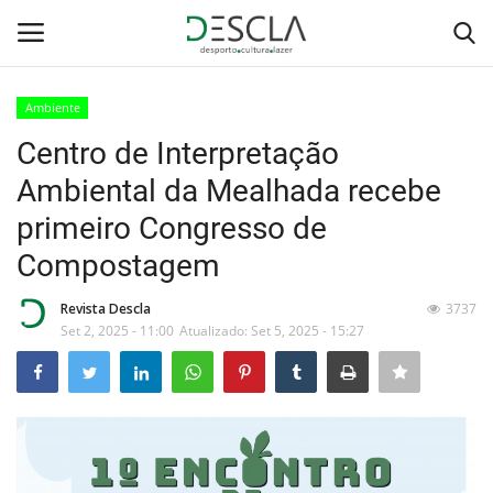
Ambiente
Login
Registar
Centro de Interpretação
Ambiental da Mealhada recebe
Home
primeiro Congresso de
...by Descla
Compostagem
Desporto
Revista Descla
3737
Set 2, 2025 - 11:00
Atualizado: Set 5, 2025 - 15:27
Contactos
Sobre Nós
Educação