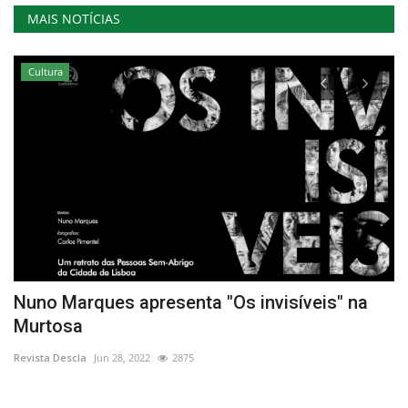
MAIS NOTÍCIAS
Cultura
l
Nuno Marques apresenta "Os invisíveis" na
N
Murtosa
P
Revista Descla
Jun 28, 2022
2875
Re