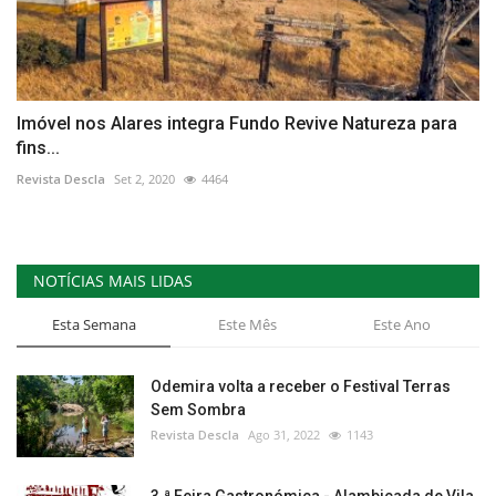
Imóvel nos Alares integra Fundo Revive Natureza para
fins...
Revista Descla
Set 2, 2020
4464
NOTÍCIAS MAIS LIDAS
Esta Semana
Este Mês
Este Ano
Odemira volta a receber o Festival Terras
Sem Sombra
Revista Descla
Ago 31, 2022
1143