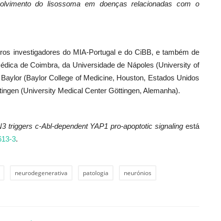
volvimento do lisossoma em doenças relacionadas com o
tros investigadores do MIA-Portugal e do CiBB, e também de
omédica de Coimbra, da Universidade de Nápoles (University of
a Baylor (Baylor College of Medicine, Houston, Estados Unidos
tingen (University Medical Center Göttingen, Alemanha).
3 triggers c-Abl-dependent YAP1 pro-apoptotic signaling
está
613-3
.
neurodegenerativa
patologia
neurónios