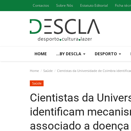
Contactos
Sobre Nós
Estatuto Editorial
Ficha téc
HOME
...BY DESCLA
DESPORTO
Home
Saúde
Cientistas da Universidade de Coimbra identifi
Saúde
Cientistas da Unive
identificam mecani
associado a doença 