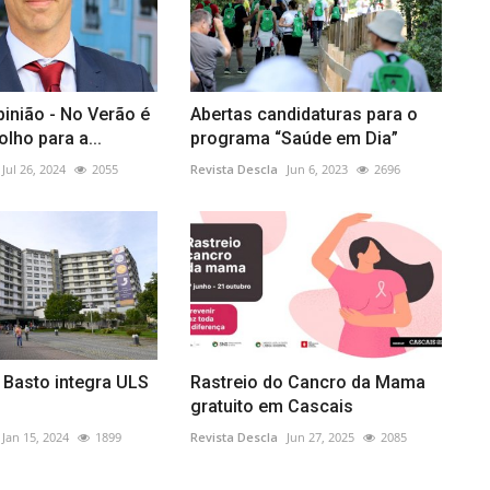
pinião - No Verão é
Abertas candidaturas para o
olho para a...
programa “Saúde em Dia”
Jul 26, 2024
2055
Revista Descla
Jun 6, 2023
2696
 Basto integra ULS
Rastreio do Cancro da Mama
gratuito em Cascais
Jan 15, 2024
1899
Revista Descla
Jun 27, 2025
2085