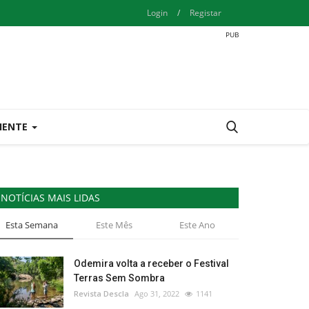
Login
/
Registar
IENTE
NOTÍCIAS MAIS LIDAS
Esta Semana
Este Mês
Este Ano
Odemira volta a receber o Festival
Terras Sem Sombra
Revista Descla
Ago 31, 2022
1141