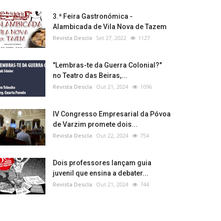
3.ª Feira Gastronómica -
Alambicada de Vila Nova de Tazem
Revista Descla
Set 27, 2022
1127
"Lembras-te da Guerra Colonial?"
no Teatro das Beiras,...
Revista Descla
Out 21, 2024
1096
IV Congresso Empresarial da Póvoa
de Varzim promete dois...
Revista Descla
Out 22, 2024
754
Dois professores lançam guia
juvenil que ensina a debater...
Revista Descla
Out 21, 2024
744