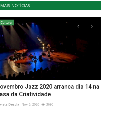
MAIS NOTÍCIAS
Cultura
Desporto
ovembro Jazz 2020 arranca dia 14 na
Semana Eur
asa da Criatividade
Revista Descla
Se
vista Descla
Nov 6, 2020
3690