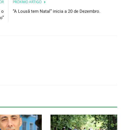
OR
PRÓXIMO ARTIGO
 o
“A Lousã tem Natal” inicia a 20 de Dezembro.
o”