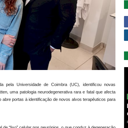
ada pela Universidade de Coimbra (UC), identificou novas
ten, uma patologia neurodegenerativa rara e fatal que afecta
 abre portas à identificação de novos alvos terapêuticos para
 de “lixo” celular nos neurónios, o que conduz à degeneração