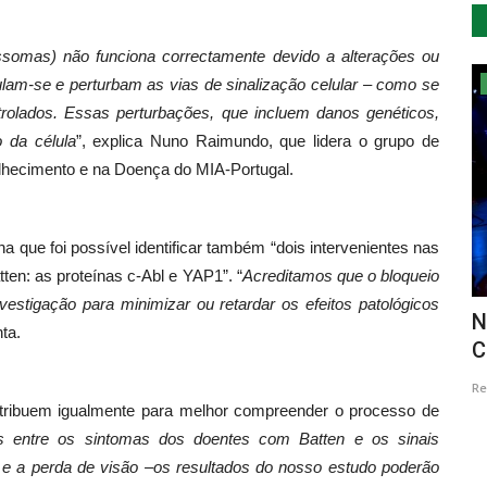
ssomas) não funciona correctamente devido a alterações ou
ulam-se e perturbam as vias de sinalização celular – como se
Cultura
olados. Essas perturbações, que incluem danos genéticos,
 da célula
”, explica Nuno Raimundo, que lidera o grupo de
lhecimento e na Doença do MIA-Portugal.
 que foi possível identificar também “dois intervenientes nas
en: as proteínas c-Abl e YAP1”. “
Acreditamos que o bloqueio
vestigação para minimizar ou retardar os efeitos patológicos
Preto e
Barcelos promove 1º Encontro “POETA
N
ta.
À SOLTA”
C
Revista Descla
Out 19, 2022
2580
Re
ontribuem igualmente para melhor compreender o processo de
 entre os sintomas dos doentes com Batten e os sinais
e a perda de visão –os resultados do nosso estudo poderão