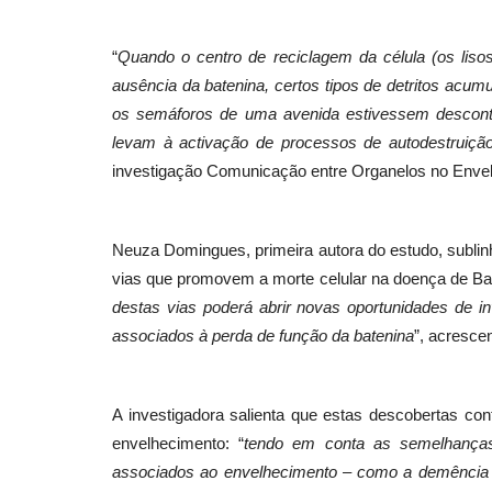
“
Quando o centro de reciclagem da célula (os liso
ausência da batenina, certos tipos de detritos acum
Cultura
os semáforos de uma avenida estivessem descontr
levam à activação de processos de autodestruição
investigação Comunicação entre Organelos no Enve
Neuza Domingues, primeira autora do estudo, sublinha
vias que promovem a morte celular na doença de Batt
destas vias poderá abrir novas oportunidades de in
Casino Estoril recebe no Salão 
associados à perda de função da batenina
”, acrescen
Prata Aplauso -...
Revista Descla
Out 3, 2021
3754
A investigadora salienta que estas descobertas c
envelhecimento: “
tendo em conta as semelhanças
associados ao envelhecimento – como a demência 