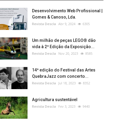
Desenvolvimento Web Profissional |
Gomes & Canoso, Lda.
Revista Descla
Abr 9, 2024
6305
Um milhão de peças LEGO® dão
vida à 2ª Edição da Exposição...
Revista Descla
Nov 20, 2023
8585
14ª edição do Festival das Artes
QuebraJazz com concerto...
Revista Descla
Jul 18, 2023
8352
Agricultura sustentável
Revista Descla
Fev 3, 2023
9440