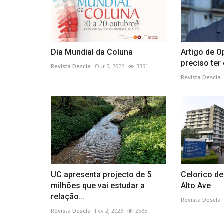
Dia Mundial da Coluna
Artigo de O
preciso ter 
Revista Descla
Out 5, 2022
3351
Revista Descla
UC apresenta projecto de 5
Celorico de
milhões que vai estudar a
Alto Ave
relação...
Revista Descla
Revista Descla
Fev 2, 2023
2585