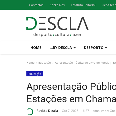
Contactos
Sobre Nós
Estatuto Editorial
Ficha téc
HOME
...BY DESCLA
DESPORTO
Home
Educação
Apresentação Pública do Livro de Poesia | E
Educação
Apresentação Pública
Estações em Cham
Revista Descla
Out 7, 2025 - 16:27
Atualizado: Out 