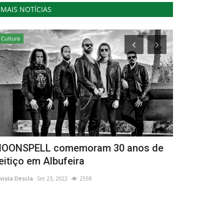
MAIS NOTÍCIAS
Cultura
Ambiente
OONSPELL comemoram 30 anos de
Volvo, Esca
eitiço em Albufeira
“Onda de Li
vista Descla
Set 23, 2022
2558
Revista Descla
Ag