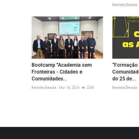
Revista Descla
Bootcamp "Academia sem
“Formação 
Fronteiras - Cidades e
Comunidade
Comunidades...
do 25 de...
Revista Descla
Mar 18, 2024
2256
Revista Descla