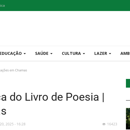
nica
EDUCAÇÃO
SAÚDE
CULTURA
LAZER
AMB
stações em Chamas
 do Livro de Poesia |
as
20, 2025 - 16:28
16423