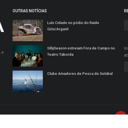
OUTRAS NOTÍCIAS
R
Luís Cidade no pódio do Raide
Góis/Arganil
In
SillySeason estreiam Fora de Campo no
 a
Teatro Taborda
a
Clube Amadores de Pesca de Setúbal