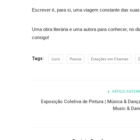
Escrever é, para si, uma viagem constante das suas i
Desporto
Uma obra literária e uma autora para conhecer, no d
consigo!
Tags:
Livro
Poesia
Estações em Chamas
ARTIGO ANTERI
Pelotão júnior pedala no Minh
toque internacional
Exposição Coletiva de Pintura | Música & Dança
Music & Dan
Revista Descla
Jul 23, 2023
2051