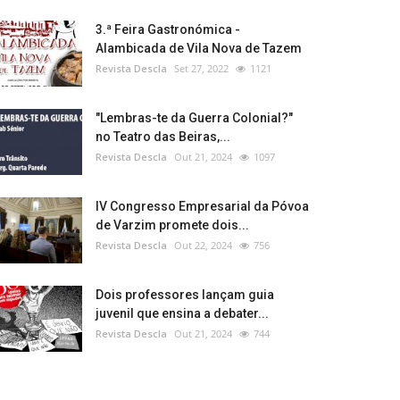
3.ª Feira Gastronómica -
Alambicada de Vila Nova de Tazem
Revista Descla
Set 27, 2022
1121
"Lembras-te da Guerra Colonial?"
no Teatro das Beiras,...
Revista Descla
Out 21, 2024
1097
IV Congresso Empresarial da Póvoa
de Varzim promete dois...
Revista Descla
Out 22, 2024
756
Dois professores lançam guia
juvenil que ensina a debater...
Revista Descla
Out 21, 2024
744