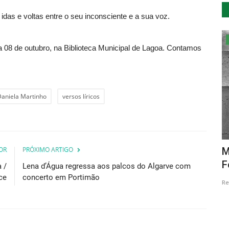
das e voltas entre o seu inconsciente e a sua voz.
Cultura
ia 08 de outubro, na Biblioteca Municipal de Lagoa. Contamos
Daniela Martinho
versos líricos
OR
PRÓXIMO ARTIGO
o com
Zé Villar e José Luís Peixoto em Castro
M
Marim no Dia Mundial...
F
 /
Lena d’Água regressa aos palcos do Algarve com
ce
concerto em Portimão
Revista Descla
Abr 13, 2023
2652
Re