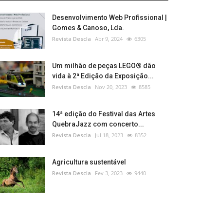
Desenvolvimento Web Profissional |
Gomes & Canoso, Lda.
Revista Descla
Abr 9, 2024
6305
Um milhão de peças LEGO® dão
vida à 2ª Edição da Exposição...
Revista Descla
Nov 20, 2023
8585
14ª edição do Festival das Artes
QuebraJazz com concerto...
Revista Descla
Jul 18, 2023
8352
Agricultura sustentável
Revista Descla
Fev 3, 2023
9440