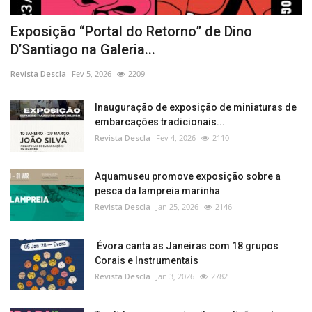
Exposição “Portal do Retorno” de Dino
D’Santiago na Galeria...
Revista Descla
Fev 5, 2026
2209
Inauguração de exposição de miniaturas de
embarcações tradicionais...
Revista Descla
Fev 4, 2026
2110
Aquamuseu promove exposição sobre a
pesca da lampreia marinha
Revista Descla
Jan 25, 2026
2146
Évora canta as Janeiras com 18 grupos
Corais e Instrumentais
Revista Descla
Jan 3, 2026
2782