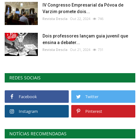
IV Congresso Empresarial da Póvoa de
Varzim promete dois...
Revista Descla
Out 22, 2024
746
Dois professores lançam guia juvenil que
ensina a debater...
Revista Descla
Out 21, 2024
731
REDES SOCIAIS
Facebook
Twitter
Instagram
Pinterest
NOTÍCIAS RECOMENDADAS