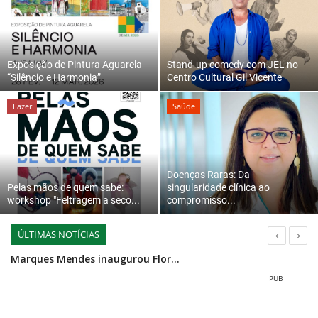
Estatuto Editorial
Saúde
Exposição de Pintura Aguarela
Stand-up comedy com JEL no
“Silêncio e Harmonia”
Centro Cultural Gil Vicente
Ficha técnica
Lazer
Saúde
Cultura
Lazer
Doenças Raras: Da
Pelas mãos de quem sabe:
singularidade clínica ao
workshop "Feltragem a seco...
compromisso...
Ambiente
ÚLTIMAS NOTÍCIAS
Marques Mendes inaugurou Floresta Encantada na Porta do Mezio
Projecto Idade + Activa apresenta exposição de Natal na Câmara Municipal de Sátão
Mértola celebra uma vez mais a chegada de 2026 com música, festa e fogo de artifício