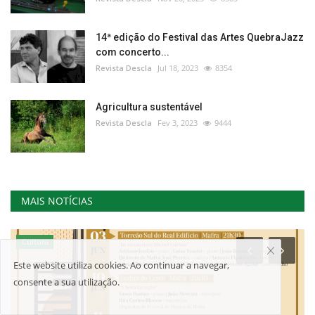
14ª edição do Festival das Artes QuebraJazz
com concerto...
Revista Descla
Jul 18, 2023
8354
Agricultura sustentável
Revista Descla
Fev 3, 2023
9444
MAIS NOTÍCIAS
Cultura
Este website utiliza cookies. Ao continuar a navegar,
consente a sua utilização.