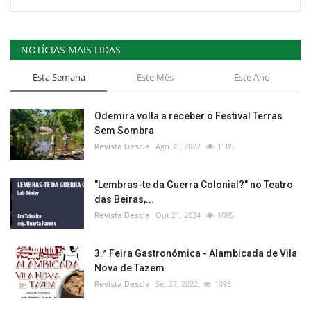
NOTÍCIAS MAIS LIDAS
Esta Semana
Este Mês
Este Ano
Odemira volta a receber o Festival Terras
Sem Sombra
Revista Descla
Ago 31, 2022
1105
"Lembras-te da Guerra Colonial?" no Teatro
das Beiras,...
Revista Descla
Out 21, 2024
1095
3.ª Feira Gastronómica - Alambicada de Vila
Nova de Tazem
Revista Descla
Set 27, 2022
1093