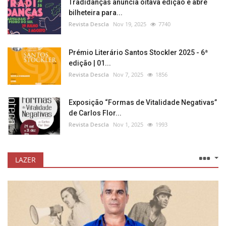
Tradidanças anuncia oitava edição e abre
bilheteira para...
Revista Descla
Nov 19, 2025
7740
Prémio Literário Santos Stockler 2025 - 6ª
edição | 01...
Revista Descla
Nov 7, 2025
1856
Exposição “Formas de Vitalidade Negativas”
de Carlos Flor...
Revista Descla
Nov 1, 2025
1993
LAZER