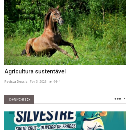
Terceira edição do Festival Luísa Todi – Canto Lírico em Setúbal
Évora canta as Janeiras com 18 grupos Corais e Instrumentais
Agricultura sustentável
Revista Descla
Fev 3, 2023
9444
DESPORTO