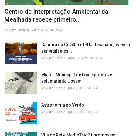
Centro de Interpretação Ambiental da
Mealhada recebe primeiro...
Revista Descla
Set 2, 2025
3762
Câmara da Covilhã e IPDJ desafiam jovens a
ser vigilantes...
Revista Descla
Ago 20, 2025
3204
Museu Municipal de Loulé promove
voluntariado Jovem
Revista Descla
Jul 28, 2025
3026
Astronomia no Verão
Revista Descla
Jul 26, 2025
3023
Vila de Rei e MedioTejo21 promovem