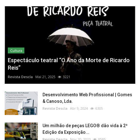
Cultura
Espectáculo teatral “O Ano da Morte de Ricardo
Reis”
Revista Descla
Mai 21, 2025
3221
Desenvolvimento Web Profissional | Gomes
& Canoso, Lda.
Revista Descla
Abr 9, 2024
6305
Um milhão de peças LEGO® dão vida à 2ª
Edição da Exposição...
Revista Descla
Nov 20, 2023
8585