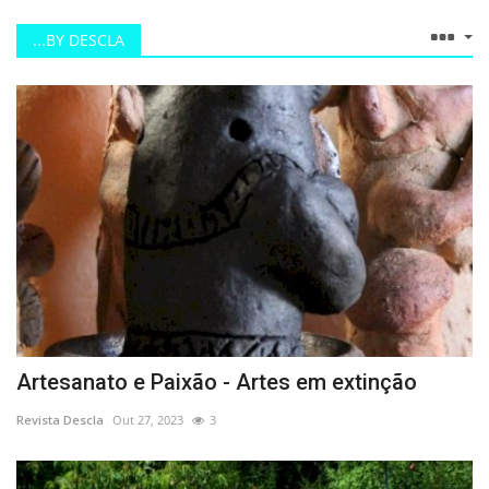
Concorrentes ao “Melhor Presépio de Natal” em exposição até 7 de Janeiro de 2026
...BY DESCLA
Campo de Jogos da Várzea já tem relvado sintético
Confirmada nova data em Lisboa: 5 de Junho de 2026 - Coliseu dos Recreios
Marisa Liz - 17 de janeiro 2026 | Coliseu Micaelense
Mostra de Presépios celebra o Natal e valoriza a criatividade em Montemor-o-Velho
Ponta Delgada arranca com a 4.ª edição do Roteiro de Presépios
Braga entra em 2026 com uma grande festa ao ar livre, no centro da cidade
“A Lousã tem Natal” inicia a 20 de Dezembro.
Cientistas da Universidade de Coimbra identificam mecanismo molecular associado a doença neurodegenerativa rara
Casino Lisboa inaugurou o “Arena Live 2025” com o humor de “Tochas & Telmo”
Ivan Lins celebra 80 anos de músicas e memórias no Salão Preto e Prata do Casino Estoril
Novo álbum de Noiserv, 7305 já tem apresentação marcada
Artesanato e Paixão - Artes em extinção
Dressing Room de Lígia Soares estreia a 4 de Dezembro na Escola do Largo, Lisboa
Revista Descla
Out 27, 2023
3
Teatro dos Aloés estreia espectáculo "Percepções" nos Recreios da Amadora 19 a 24 Novembro
Cavalheiro edita “Pequena Sorte”, novo álbum que celebra a partilha e as pequenas coisas que importam