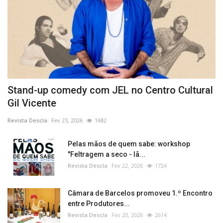
Stand-up comedy com JEL no Centro Cultural
Gil Vicente
Revista Descla
Fev 23, 2026
1682
Pelas mãos de quem sabe: workshop
"Feltragem a seco - lã...
Revista Descla
Fev 22, 2026
1724
Câmara de Barcelos promoveu 1.º Encontro
entre Produtores...
Revista Descla
Fev 20, 2026
2614