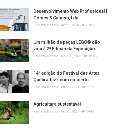
Desenvolvimento Web Profissional |
Gomes & Canoso, Lda.
Revista Descla
Abr 9, 2024
6305
Um milhão de peças LEGO® dão
vida à 2ª Edição da Exposição...
Revista Descla
Nov 20, 2023
8585
14ª edição do Festival das Artes
QuebraJazz com concerto...
Revista Descla
Jul 18, 2023
8352
Agricultura sustentável
Revista Descla
Fev 3, 2023
9440