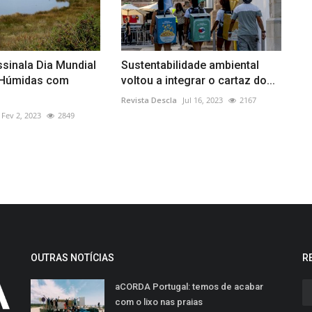
sinala Dia Mundial
Sustentabilidade ambiental
 Húmidas com
voltou a integrar o cartaz do...
Revista Descla
Jul 16, 2023
2167
Fev 2, 2023
2849
OUTRAS NOTÍCIAS
R
aCORDA Portugal: temos de acabar
com o lixo nas praias