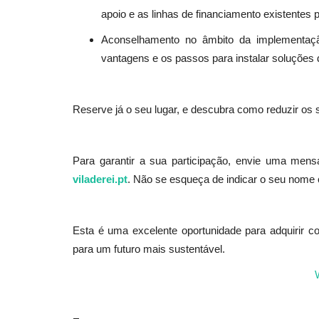
apoio e as linhas de financiamento existentes p
Aconselhamento no âmbito da implementaçã
Cultura
vantagens e os passos para instalar soluções
Reserve já o seu lugar, e descubra como reduzir os 
Para garantir a sua participação, envie uma me
viladerei.pt
. Não se esqueça de indicar o seu nome 
‘Fazeres de Amor’ de Cristina V
e Alberto Azevedo...
Esta é uma excelente oportunidade para adquirir co
para um futuro mais sustentável.
Revista Descla
Dez 6, 2021
3818