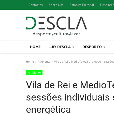
Contactos
Sobre Nós
Estatuto Editorial
Ficha téc
HOME
...BY DESCLA
DESPORTO
Home
Ambiente
Vila de Rei e MedioTejo21 promovem sessões i
Ambiente
Vila de Rei e Medi
sessões individuais 
energética