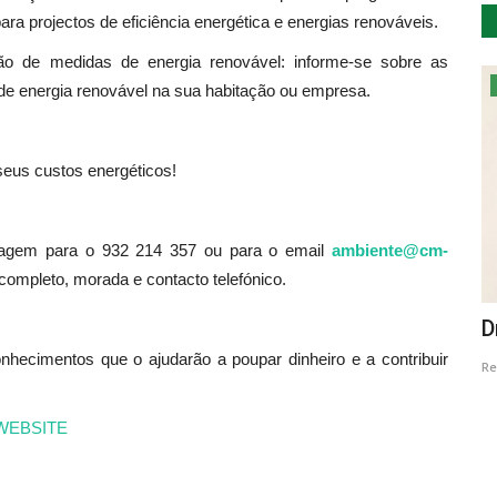
ara projectos de eficiência energética e energias renováveis.
o de medidas de energia renovável: informe-se sobre as
Cultura
 de energia renovável na sua habitação ou empresa.
seus custos energéticos!
nsagem para o 932 214 357 ou para o email
ambiente@cm-
completo, morada e contacto telefónico.
ilarinho
“Barcelos a uma Voz”
D
nhecimentos que o ajudarão a poupar dinheiro e a contribuir
Revista Descla
Set 17, 2022
2922
Re
WEBSITE