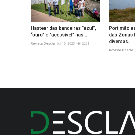
Hastear das bandeiras “azul”,
Portimão as
“ouro” e “acessível” nas...
das Zonas
diversas...
Revista Descla
Jul 15, 2023
2251
Revista Descla