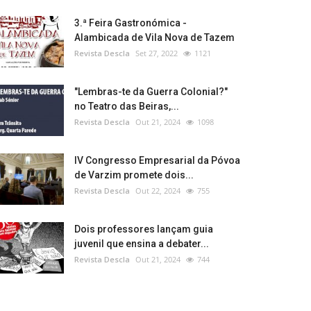
3.ª Feira Gastronómica -
Alambicada de Vila Nova de Tazem
Revista Descla
Set 27, 2022
1121
"Lembras-te da Guerra Colonial?"
no Teatro das Beiras,...
Revista Descla
Out 21, 2024
1098
IV Congresso Empresarial da Póvoa
de Varzim promete dois...
Revista Descla
Out 22, 2024
755
Dois professores lançam guia
juvenil que ensina a debater...
Revista Descla
Out 21, 2024
744