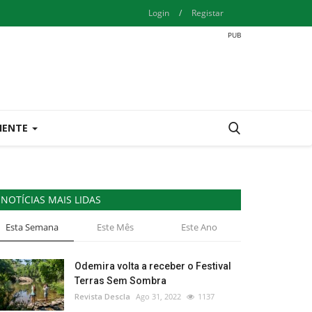
Login
/
Registar
IENTE
NOTÍCIAS MAIS LIDAS
Esta Semana
Este Mês
Este Ano
Odemira volta a receber o Festival
Terras Sem Sombra
Revista Descla
Ago 31, 2022
1137