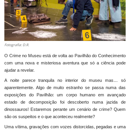
Estatuto Editorial
Saúde
Ficha técnica
Fotografia: D.R.
Cultura
O Crime no Museu está de volta ao Pavilhão do Conhecimento
com uma nova e misteriosa aventura que só a ciência pode
Lazer
ajudar a revelar.
A noite parece tranquila no interior do museu mas… só
Ambiente
aparentemente. Algo de muito estranho se passa numa das
exposições do Pavilhão: um corpo humano em avançado
estado de decomposição foi descoberto numa jazida de
dinossauros! Estaremos perante um cenário de crime? Quem
são os suspeitos e o que aconteceu realmente?
Uma vítima, gravações com vozes distorcidas, pegadas e uma