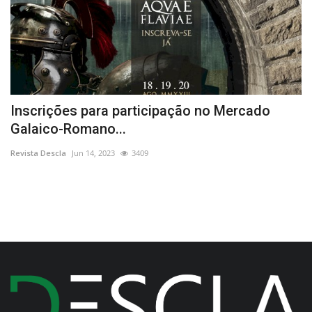
Inscrições para participação no Mercado
I
Galaico-Romano...
C
Revista Descla
Jun 14, 2023
3409
Re