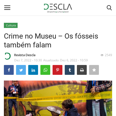
Cultura
Login
Registar
Crime no Museu – Os fósseis
também falam
Home
Revista Descla
2549
...by Descla
Dez 7, 2022 - 10:30
Atualizado: Dez 6, 2022 - 10:59
Desporto
Contactos
Sobre Nós
Educação