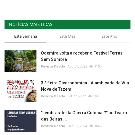
NOTÍCIAS MAIS LIDAS
Esta Semana
Este Mês
Este Ano
Odemira volta a receber o Festival Terras
Sem Sombra
Revista Descla
Ago 31, 2022
1105
3.ª Feira Gastronómica - Alambicada de Vila
Nova de Tazem
Revista Descla
Set 27, 2022
1095
"Lembras-te da Guerra Colonial?" no Teatro
das Beiras,...
Revista Descla
Out 21, 2024
1065