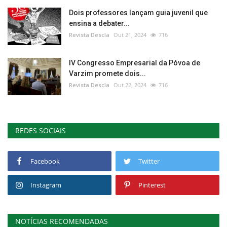
Dois professores lançam guia juvenil que
ensina a debater...
Revista Descla
Out 21, 2024
716
IV Congresso Empresarial da Póvoa de
Varzim promete dois...
Revista Descla
Out 22, 2024
716
REDES SOCIAIS
Facebook
Twitter
Instagram
Pinterest
NOTÍCIAS RECOMENDADAS