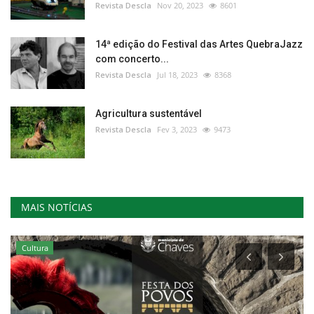
Revista Descla
Nov 20, 2023
8601
14ª edição do Festival das Artes QuebraJazz
com concerto...
Revista Descla
Jul 18, 2023
8368
Agricultura sustentável
Revista Descla
Fev 3, 2023
9473
MAIS NOTÍCIAS
Cultura