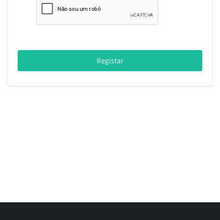
Estatuto Editorial
Saúde
Registar
Ficha técnica
Cultura
Lazer
Ambiente