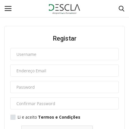
Login
Registar
Registar
Home
...by Descla
Desporto
Contactos
Sobre Nós
Li e aceito
Termos e Condições
Educação