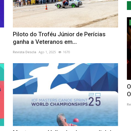
Cultura
Piloto do Troféu Júnior de Perícias
ganha a Veteranos em...
Revista Descla
Ago 1, 2025
1670
 Baja
Museu do Oriente Apresenta A Força
O
das Coisas Frágeis
O
Revista Descla
Jul 8, 2023
2229
Re