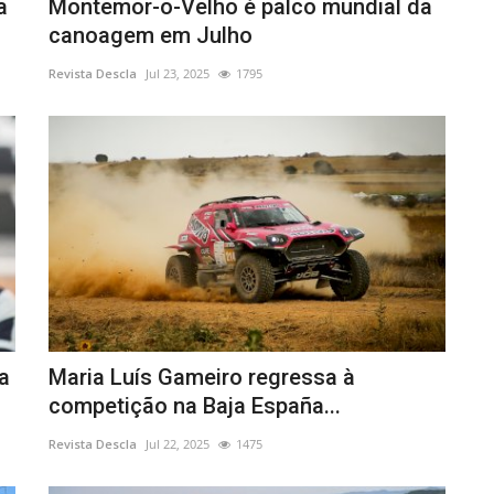
a
Montemor-o-Velho é palco mundial da
canoagem em Julho
Revista Descla
Jul 23, 2025
1795
a
Maria Luís Gameiro regressa à
competição na Baja España...
Revista Descla
Jul 22, 2025
1475