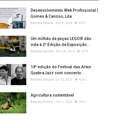
Desenvolvimento Web Profissional |
Gomes & Canoso, Lda.
Revista Descla
Abr 9, 2024
6297
Um milhão de peças LEGO® dão
vida à 2ª Edição da Exposição...
Revista Descla
Nov 20, 2023
8575
14ª edição do Festival das Artes
QuebraJazz com concerto...
Revista Descla
Jul 18, 2023
8343
Agricultura sustentável
Revista Descla
Fev 3, 2023
9427