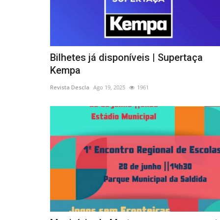
Desporto
Bilhetes já disponíveis | Supertaça
Kempa
Revista Descla
Ago 19, 2025
1961
BP Ultimate Adventure Team na
TT Sharish Gin
Revista Descla
Out 11, 2022
2696