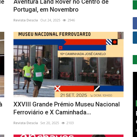
de
Aventura Land Rover no Centro de
Portugal, em Novembro
Revista Descla
Out 24, 2025
2946
à
XXVIII Grande Prémio Museu Nacional
Ferroviário e X Caminhada...
Revista Descla
Set 20, 2025
2103