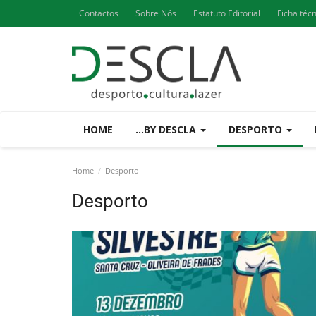
Contactos
Sobre Nós
Estatuto Editorial
Ficha téc
HOME
...BY DESCLA
DESPORTO
Home
Desporto
Desporto