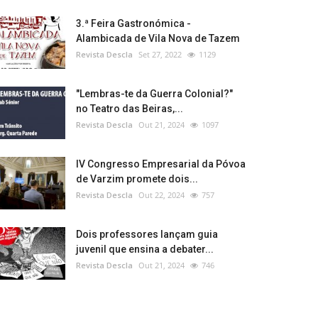
3.ª Feira Gastronómica -
Alambicada de Vila Nova de Tazem
Revista Descla
Set 27, 2022
1129
"Lembras-te da Guerra Colonial?"
no Teatro das Beiras,...
Revista Descla
Out 21, 2024
1097
IV Congresso Empresarial da Póvoa
de Varzim promete dois...
Revista Descla
Out 22, 2024
757
Dois professores lançam guia
juvenil que ensina a debater...
Revista Descla
Out 21, 2024
746