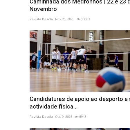
Caminhada dos Medronhos | 22 e 23 
Novembro
Revista Descla
Nov 21, 2025
13883
Candidaturas de apoio ao desporto e 
actividade física...
Revista Descla
Out 9, 2025
6948