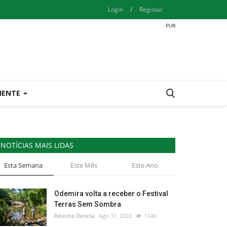
Login
/
Registar
IENTE
NOTÍCIAS MAIS LIDAS
Esta Semana
Este Mês
Este Ano
Odemira volta a receber o Festival
Terras Sem Sombra
Revista Descla
Ago 31, 2022
1146