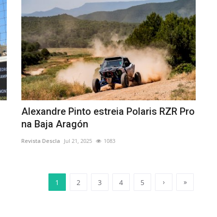
Alexandre Pinto estreia Polaris RZR Pro
na Baja Aragón
Revista Descla
Jul 21, 2025
1083
›
»
1
2
3
4
5