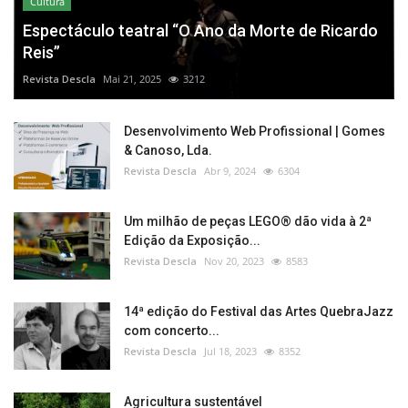
Cultura
Espectáculo teatral “O Ano da Morte de Ricardo
Reis”
Revista Descla
Mai 21, 2025
3212
Desenvolvimento Web Profissional | Gomes
& Canoso, Lda.
Revista Descla
Abr 9, 2024
6304
Um milhão de peças LEGO® dão vida à 2ª
Edição da Exposição...
Revista Descla
Nov 20, 2023
8583
14ª edição do Festival das Artes QuebraJazz
com concerto...
Revista Descla
Jul 18, 2023
8352
Agricultura sustentável