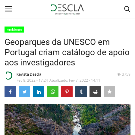
Ambiente
Login
Registar
Geoparques da UNESCO em
Portugal criam catálogo de apoio
Home
aos investigadores
...by Descla
Revista Descla
3759
Fev 8, 2022 - 17:24
Atualizado: Fev 7, 2022 - 14:11
Desporto
Contactos
Sobre Nós
Educação