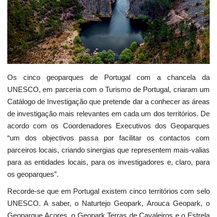
Estatuto Editorial
Saúde
Ficha técnica
Os cinco geoparques de Portugal com a chancela da
UNESCO, em parceria com o Turismo de Portugal, criaram um
Cultura
Catálogo de Investigação que pretende dar a conhecer as áreas
de investigação mais relevantes em cada um dos territórios. De
Lazer
acordo com os Coordenadores Executivos dos Geoparques
“um dos objectivos passa por facilitar os contactos com
Ambiente
parceiros locais, criando sinergias que representem mais-valias
para as entidades locais, para os investigadores e, claro, para
os geoparques”.
Recorde-se que em Portugal existem cinco territórios com selo
UNESCO. A saber, o Naturtejo Geopark, Arouca Geopark, o
Geoparque Açores, o Geopark Terras de Cavaleiros e o Estrela