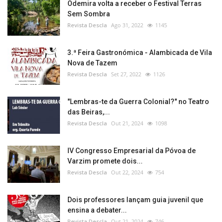
Odemira volta a receber o Festival Terras
Sem Sombra
Revista Descla
Ago 31, 2022
1145
3.ª Feira Gastronómica - Alambicada de Vila
Nova de Tazem
Revista Descla
Set 27, 2022
1126
"Lembras-te da Guerra Colonial?" no Teatro
das Beiras,...
Revista Descla
Out 21, 2024
1098
IV Congresso Empresarial da Póvoa de
Varzim promete dois...
Revista Descla
Out 22, 2024
754
Dois professores lançam guia juvenil que
ensina a debater...
Revista Descla
Out 21, 2024
746