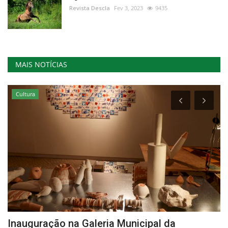
Revista Descla
Fev 3, 2023
9435
MAIS NOTÍCIAS
Cultura
Inauguração na Galeria Municipal da
B