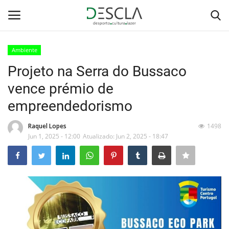
Ambiente
Login
Registar
Projeto na Serra do Bussaco
vence prémio de
Home
empreendedorismo
...by Descla
Raquel Lopes
1498
Jun 1, 2025 - 12:00
Atualizado: Jun 2, 2025 - 18:47
Desporto
Contactos
Sobre Nós
Educação