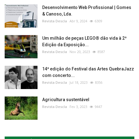
Desenvolvimento Web Profissional | Gomes
& Canoso, Lda.
Revista Descla
Abr 9, 2024
6309
Um milhão de peças LEGO® dão vida à 2ª
Edição da Exposição...
Revista Descla
Nov 20, 2023
8587
14ª edição do Festival das Artes QuebraJazz
com concerto...
Revista Descla
Jul 18, 2023
8356
Agricultura sustentável
Revista Descla
Fev 3, 2023
9447