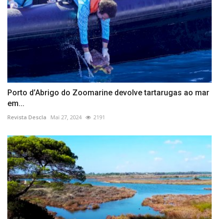
Porto d’Abrigo do Zoomarine devolve tartarugas ao mar
em...
Revista Descla
Mai 27, 2024
2191