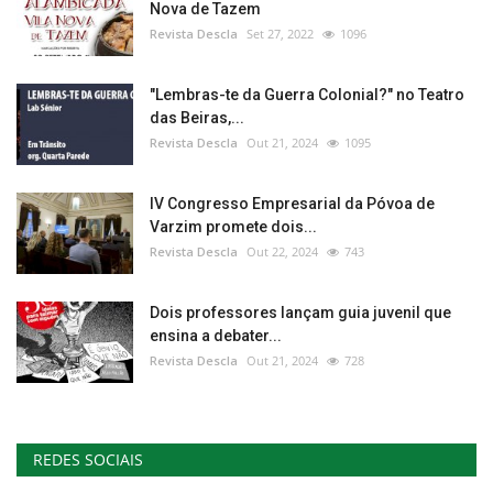
Nova de Tazem
Revista Descla
Set 27, 2022
1096
"Lembras-te da Guerra Colonial?" no Teatro
das Beiras,...
Revista Descla
Out 21, 2024
1095
IV Congresso Empresarial da Póvoa de
Varzim promete dois...
Revista Descla
Out 22, 2024
743
Dois professores lançam guia juvenil que
ensina a debater...
Revista Descla
Out 21, 2024
728
REDES SOCIAIS