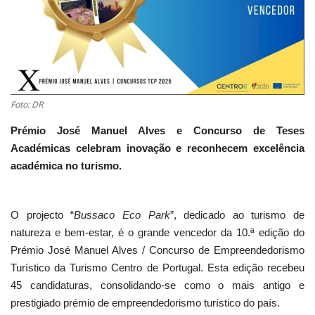
Estatuto Editorial
Saúde
Ficha técnica
Foto: DR
Prémio José Manuel Alves e Concurso de Teses
Cultura
Académicas celebram inovação e reconhecem excelência
académica no turismo.
Lazer
Ambiente
O projecto “
Bussaco Eco Park
”, dedicado ao turismo de
natureza e bem-estar, é o grande vencedor da 10.ª edição do
Prémio José Manuel Alves / Concurso de Empreendedorismo
Turístico da Turismo Centro de Portugal. Esta edição recebeu
45 candidaturas, consolidando-se como o mais antigo e
prestigiado prémio de empreendedorismo turístico do país.