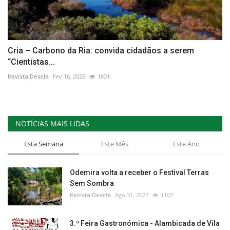
Cria – Carbono da Ria: convida cidadãos a serem
“Cientistas...
Revista Descla
Fev 16, 2025
1831
NOTÍCIAS MAIS LIDAS
Esta Semana
Este Mês
Este Ano
Odemira volta a receber o Festival Terras
Sem Sombra
Revista Descla
Ago 31, 2022
1107
3.ª Feira Gastronómica - Alambicada de Vila