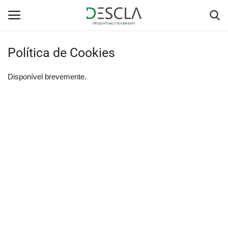
Política de Cookies
Login
Registar
Disponível brevemente.
Home
...by Descla
Desporto
Contactos
Sobre Nós
Educação