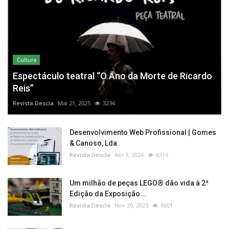
Cultura
Espectáculo teatral “O Ano da Morte de Ricardo
Reis”
Revista Descla
Mai 21, 2025
3234
Desenvolvimento Web Profissional | Gomes
& Canoso, Lda.
Revista Descla
Abr 9, 2024
6319
Um milhão de peças LEGO® dão vida à 2ª
Edição da Exposição...
Revista Descla
Nov 20, 2023
8601