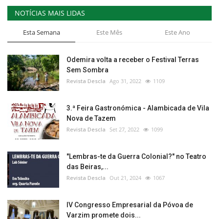
NOTÍCIAS MAIS LIDAS
Estatuto Editorial
Esta Semana
Este Mês
Este Ano
Saúde
Odemira volta a receber o Festival Terras
Ficha técnica
Sem Sombra
Revista Descla
Ago 31, 2022
1109
Cultura
3.ª Feira Gastronómica - Alambicada de Vila
Lazer
Nova de Tazem
Revista Descla
Set 27, 2022
1099
Ambiente
"Lembras-te da Guerra Colonial?" no Teatro
das Beiras,...
Revista Descla
Out 21, 2024
1067
IV Congresso Empresarial da Póvoa de
Varzim promete dois...