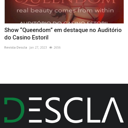
Show “Queendom” em destaque no Auditório
P
do Casino Estoril
C
Revista Descla
Jan 27, 2023
2656
Re