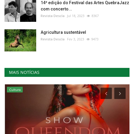
14ª edição do Festival das Artes QuebraJazz
com concerto...
Revista Descla
Jul 18, 2023
8367
Agricultura sustentável
Revista Descla
Fev 3, 2023
9473
MAIS NOTÍCIAS
Cultura