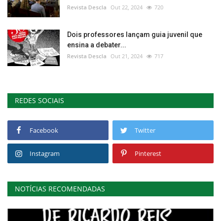
Revista Descla
Out 22, 2024
720
Dois professores lançam guia juvenil que
ensina a debater...
Revista Descla
Out 21, 2024
717
REDES SOCIAIS
Facebook
Twitter
Instagram
Pinterest
NOTÍCIAS RECOMENDADAS