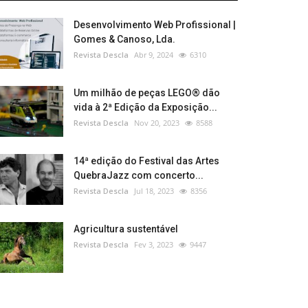
Desenvolvimento Web Profissional |
Gomes & Canoso, Lda.
Revista Descla
Abr 9, 2024
6310
Um milhão de peças LEGO® dão
vida à 2ª Edição da Exposição...
Revista Descla
Nov 20, 2023
8588
14ª edição do Festival das Artes
QuebraJazz com concerto...
Revista Descla
Jul 18, 2023
8356
Agricultura sustentável
Revista Descla
Fev 3, 2023
9447