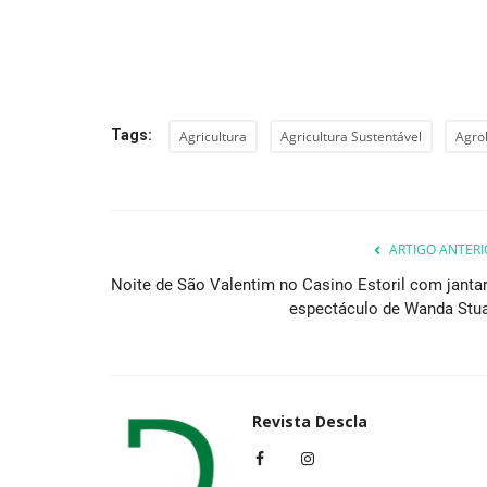
Cultura
Tags:
Agricultura
Agricultura Sustentável
Agro
ARTIGO ANTERI
Noite de São Valentim no Casino Estoril com jantar
espectáculo de Wanda Stua
Serralves expõe no Centro Muni
Cultura, em Ponta...
Revista Descla
Mai 13, 2021
3617
Revista Descla