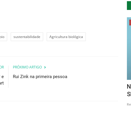
Cultura
bio
sustentabilidade
Agricultura biológica
OR
PRÓXIMO ARTIGO
 e
Rui Zink na primeira pessoa
rt
cipal de
Museu do Oriente ensina técnica
N
natural para tingir tecidos
S
Revista Descla
Abr 9, 2021
3688
Re