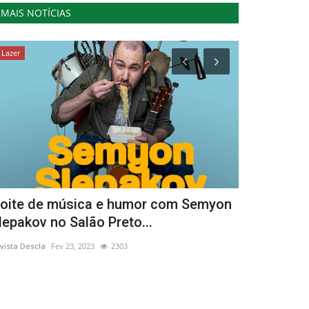
MAIS NOTÍCIAS
Lazer
Lazer
oite de música e humor com Semyon
Chamusca r
lepakov no Salão Preto...
Brinquedos
vista Descla
Fev 23, 2023
2303
Revista Descla
Ju