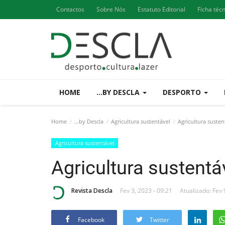
Contactos
Sobre Nós
Estatuto Editorial
Ficha téc
HOME
...BY DESCLA
DESPORTO
Home
...by Descla
Agricultura sustentável
Agricultura susten
Agricultura sustentável
Agricultura sustentá
Revista Descla
Fev 3, 2023 - 09:21
Atualizado: Fev 
Facebook
Twitter