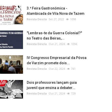
3.ª Feira Gastronómica -
Alambicada de Vila Nova de Tazem
Revista Descla
Set 27, 2022
1098
"Lembras-te da Guerra Colonial?"
no Teatro das Beiras,...
Revista Descla
Out 21, 2024
1094
IV Congresso Empresarial da Póvoa
de Varzim promete dois...
Revista Descla
Out 22, 2024
741
Dois professores lançam guia
juvenil que ensina a debater...
Revista Descla
Out 21, 2024
729