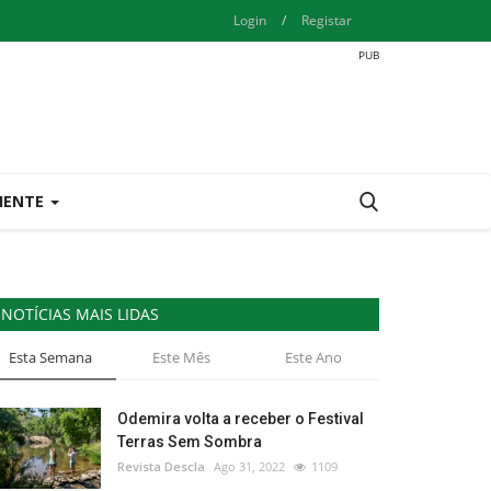
Login
/
Registar
IENTE
NOTÍCIAS MAIS LIDAS
Esta Semana
Este Mês
Este Ano
Odemira volta a receber o Festival
Terras Sem Sombra
Revista Descla
Ago 31, 2022
1109