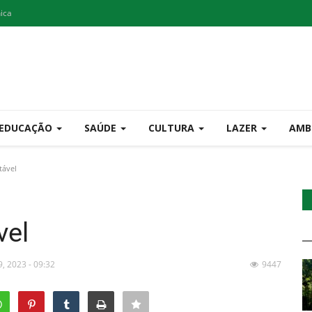
nica
EDUCAÇÃO
SAÚDE
CULTURA
LAZER
AMB
tável
vel
9, 2023 - 09:32
9447