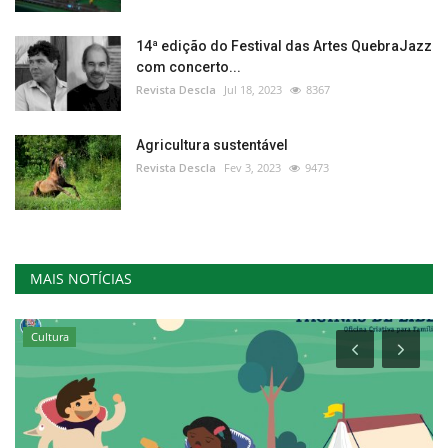
14ª edição do Festival das Artes QuebraJazz
com concerto...
Revista Descla
Jul 18, 2023
8367
Agricultura sustentável
Revista Descla
Fev 3, 2023
9473
MAIS NOTÍCIAS
Cultura