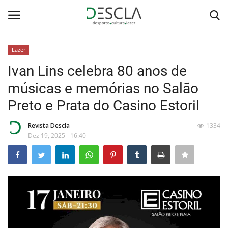
Lazer
Login
Registar
Ivan Lins celebra 80 anos de
músicas e memórias no Salão
Home
Preto e Prata do Casino Estoril
...by Descla
Revista Descla
1334
Dez 19, 2025 - 16:40
Desporto
Contactos
Sobre Nós
Educação