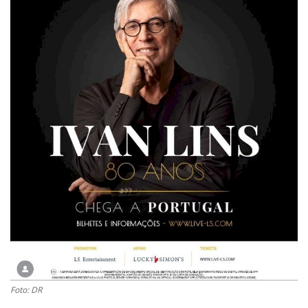
Estatuto Editorial
Saúde
Ficha técnica
Cultura
Lazer
Ambiente
Foto: DR