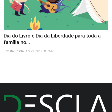
se
Dia do Livro e Dia da Liberdade para toda a
P
família no...
a
Revista Descla
Abr 20, 2023
2617
Re