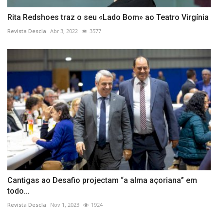
Rita Redshoes traz o seu «Lado Bom» ao Teatro Virgínia
Revista Descla
Abr 3, 2022
3577
Cantigas ao Desafio projectam “a alma açoriana” em
todo...
Revista Descla
Nov 1, 2023
1924