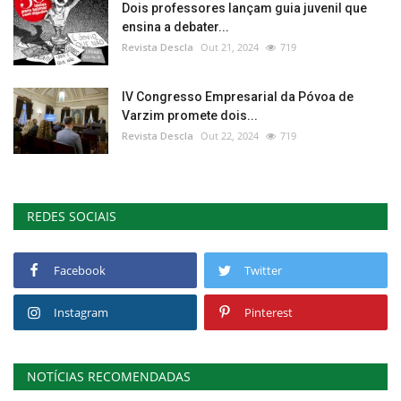
Dois professores lançam guia juvenil que
ensina a debater...
Revista Descla
Out 21, 2024
719
IV Congresso Empresarial da Póvoa de
Varzim promete dois...
Revista Descla
Out 22, 2024
719
REDES SOCIAIS
Facebook
Twitter
Instagram
Pinterest
NOTÍCIAS RECOMENDADAS