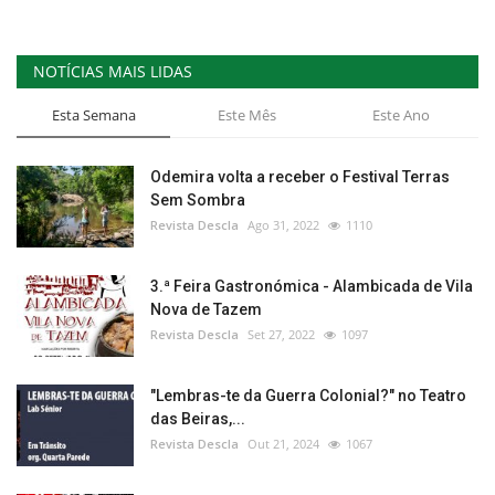
NOTÍCIAS MAIS LIDAS
Esta Semana
Este Mês
Este Ano
Odemira volta a receber o Festival Terras
Sem Sombra
Revista Descla
Ago 31, 2022
1110
3.ª Feira Gastronómica - Alambicada de Vila
Nova de Tazem
Revista Descla
Set 27, 2022
1097
"Lembras-te da Guerra Colonial?" no Teatro
das Beiras,...
Revista Descla
Out 21, 2024
1067