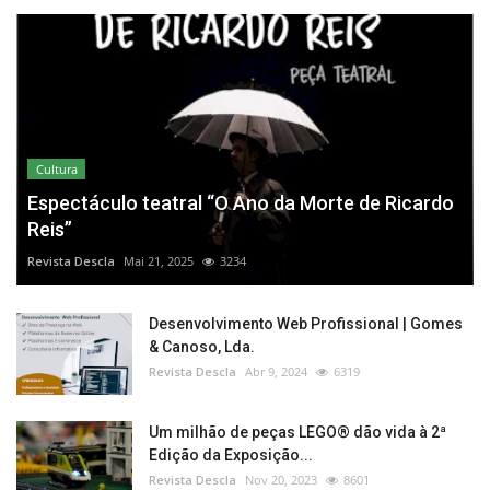
Cultura
Espectáculo teatral “O Ano da Morte de Ricardo
Reis”
Revista Descla
Mai 21, 2025
3234
Desenvolvimento Web Profissional | Gomes
& Canoso, Lda.
Revista Descla
Abr 9, 2024
6319
Um milhão de peças LEGO® dão vida à 2ª
Edição da Exposição...
Revista Descla
Nov 20, 2023
8601