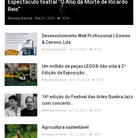
Espectáculo teatral “O Ano da Morte de Ricardo
Reis”
Revista Descla
Mai 21, 2025
3234
Desenvolvimento Web Profissional | Gomes
& Canoso, Lda.
Revista Descla
Abr 9, 2024
6319
Um milhão de peças LEGO® dão vida à 2ª
Edição da Exposição...
Revista Descla
Nov 20, 2023
8601
14ª edição do Festival das Artes QuebraJazz
com concerto...
Revista Descla
Jul 18, 2023
8367
Agricultura sustentável
Revista Descla
Fev 3, 2023
9473