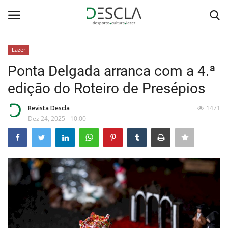
Lazer
Login
Registar
Ponta Delgada arranca com a 4.ª
edição do Roteiro de Presépios
Home
Revista Descla
1471
...by Descla
Dez 24, 2025 - 10:00
Desporto
Contactos
Sobre Nós
Educação