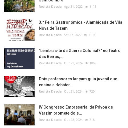
Sem Sombra
Revista Descla
Ago 31, 2022
1113
3.ª Feira Gastronómica - Alambicada de Vila
Nova de Tazem
Revista Descla
Set 27, 2022
1103
"Lembras-te da Guerra Colonial?" no Teatro
das Beiras,...
Revista Descla
Out 21, 2024
1069
Dois professores lançam guia juvenil que
ensina a debater...
Revista Descla
Out 21, 2024
720
IV Congresso Empresarial da Póvoa de
Varzim promete dois...
Revista Descla
Out 22, 2024
718