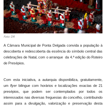
Estatuto Editorial
Saúde
Ficha técnica
Foto: DR
Cultura
A Câmara Municipal de Ponta Delgada convida a população à
descoberta e redescoberta da essência do símbolo central das
Lazer
a
celebrações de Natal, com o arranque da 4.
edição do Roteiro
de Presépios.
Ambiente
Com esta iniciativa, a autarquia disponibiliza, gratuitamente,
um
flyer
bilingue com horários e localizações exactas de 21
presépios, que podem ser contemplados por todos os
interessados nas diversas freguesias do concelho, contribuindo
assim para a divulgação, valorização e preservação desta