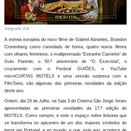
Estatuto Editorial
Saúde
Fotografia: D.R.
A estreia europeia do novo filme de Gabriel Abrantes, Brandon
Ficha técnica
Cronenberg como convidado de honra, quatro novos filmes
com olhares femininos, o multipremiado "Estranho Caminho" de
Cultura
Guto Parente, o 50.ª aniversário de “O Exorcista”, o
cruzamento com o Festival GUIÕES, o YouTube
Lazer
microCURTAS MOTELX e uma sessão surpresa com a
FilmTwist, são algumas das primeiras novidades da edição
Ambiente
deste ano.
Ontem, dia 19 de Julho, na Sala 3 do Cinema São Jorge, foram
apresentadas as primeiras novidades da 17.ª edição do
MOTELX. Como sempre, é este o espaço nobre lisboeta que
se transforma no epicentro de um dos maiores símbolos do
terror em Portugal, e no mundo, e que, este ano, acontece de