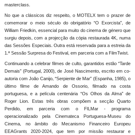
masterclass.
No que a clássicos diz respeito, o MOTELX tem o prazer de
comemorar o meio século do obrigatório “O Exorcista”, de
William Friedkin, essencial para muito do cinema de género que
surgiu depois, com a projecção da cópia restaurada 4K, numa
das Sessões Especiais. Outra está reservada para a estreia da
1.ª Sessão Surpresa do Festival, em parceria com a FilmTwist.
Continuando a celebrar filmes de culto, garantidos estão “Tarde
Demais” (Portugal, 2000), de José Nascimento, escrito em co-
autoria com João Canijo, “Serpiente de Mar” (Espanha, 1985), o
último filme de Amando de Ossorio, filmado na costa
portuguesa, e a película centenária “Os Olhos da Alma” de
Roger Lion. Estas três obras compõem a secção Quarto
Perdido, em parceria com o FILMar - programa
operacionalizado pela Cinemateca Portuguesa-Museu do
Cinema, no âmbito do Mecanismo Financeiro Europeu
EEAGrants 2020-2024, que tem por missão restaurar e