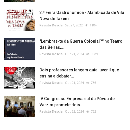
3.ª Feira Gastronómica - Alambicada de Vila
Nova de Tazem
Revista Descla
Set 27, 2022
1104
"Lembras-te da Guerra Colonial?" no Teatro
das Beiras,...
Revista Descla
Out 21, 2024
1089
Dois professores lançam guia juvenil que
ensina a debater...
Revista Descla
Out 21, 2024
736
IV Congresso Empresarial da Póvoa de
Varzim promete dois...
Revista Descla
Out 22, 2024
732