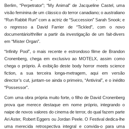
Berlim, “Perpetrator”; “My Animal” de Jacqueline Castel, uma
visão feminina de um clássico do terror canadiano; o australiano
“Run Rabbit Run” com a actriz de “Succession” Sarah Snook; e
o regresso a David Farrier de “Tickled”, com o novo
documentário/thriller a partir da investigação de um fait-divers
em “Mister Organ”.
“Infinity Pool”, o mais recente e estrondoso filme de Brandon
Cronenberg, chega em exclusivo ao MOTELX, assim como
chega o próprio. À exibição deste body horror meets science
fiction, a sua terceira longa-metragem, aqui em versão
director’s cut, juntam-se ainda o primeiro, “Antiviral”, e o inédito
“Possessor”.
Com uma obra própria muito forte, o filho de David Cronenberg
prova que merece destaque em nome próprio, integrando o
naipe de novos valores do cinema de terror, do qual fazem parte
Ari Aster, Robert Eggers ou Jordan Peele. O Festival dedica-lhe
uma merecida retrospectiva integral e convida-o para uma