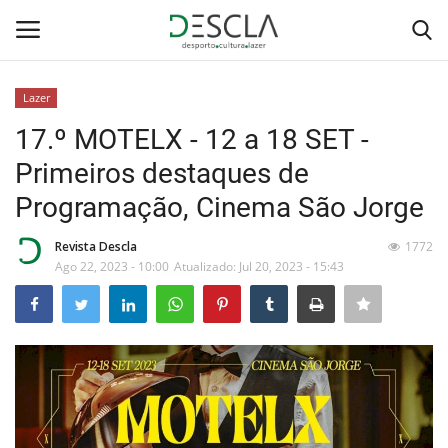
Lazer
Login
Registar
17.º MOTELX - 12 a 18 SET -
Primeiros destaques de
Home
Programação, Cinema São Jorge
...by Descla
Revista Descla
1772
Ago 22, 2023 - 10:00
Atualizado: Jul 20, 2023 - 15:43
Desporto
Contactos
Sobre Nós
Educação