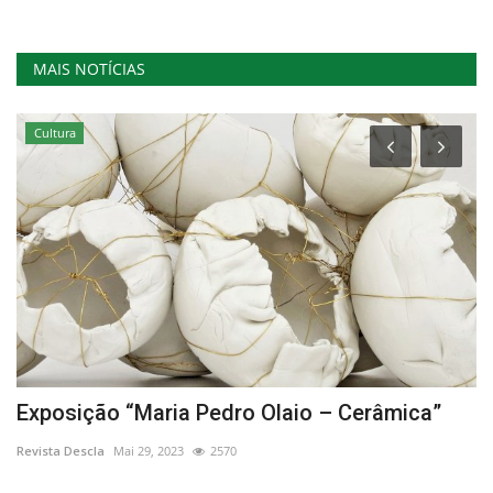
MAIS NOTÍCIAS
Cultura
Exposição “Maria Pedro Olaio – Cerâmica”
Z
Revista Descla
Mai 29, 2023
2570
Re