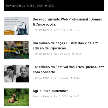
Revista Descla
Mai 21, 2025
3230
Desenvolvimento Web Profissional | Gomes
& Canoso, Lda.
Revista Descla
Abr 9, 2024
6317
Um milhão de peças LEGO® dão vida à 2ª
Edição da Exposição...
Revista Descla
Nov 20, 2023
8595
14ª edição do Festival das Artes QuebraJazz
com concerto...
Revista Descla
Jul 18, 2023
8362
Agricultura sustentável
Revista Descla
Fev 3, 2023
9461