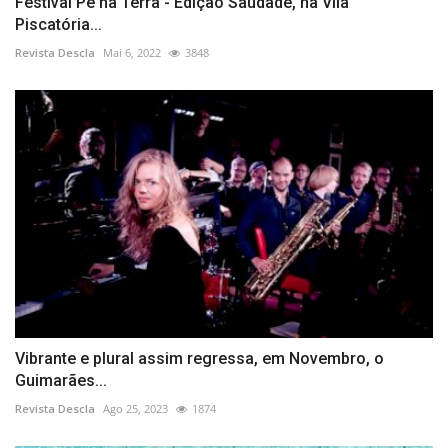
Festival Pé na Terra - Edição Saudade, na Vila
Piscatória...
Revista Descla
Mai 6, 2022
3848
Vibrante e plural assim regressa, em Novembro, o
Guimarães...
Revista Descla
Ago 25, 2023
1874