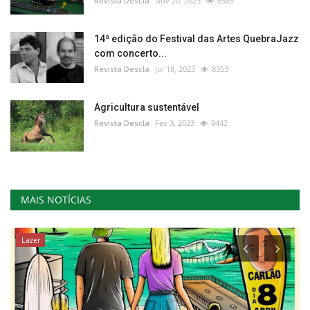
Revista Descla
Nov 20, 2023
8585
14ª edição do Festival das Artes QuebraJazz
com concerto...
Revista Descla
Jul 18, 2023
8353
Agricultura sustentável
Revista Descla
Fev 3, 2023
9442
MAIS NOTÍCIAS
Cultura