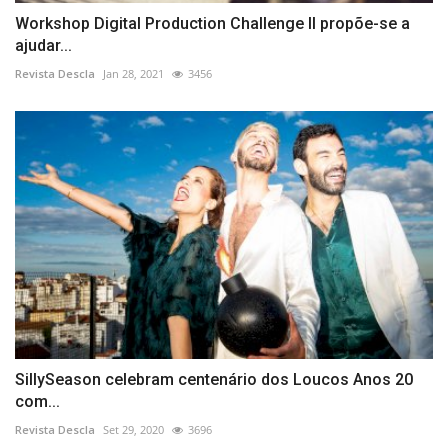
Workshop Digital Production Challenge II propõe-se a
ajudar...
Revista Descla
Jan 28, 2021
3456
SillySeason celebram centenário dos Loucos Anos 20
com...
Revista Descla
Set 29, 2020
3696