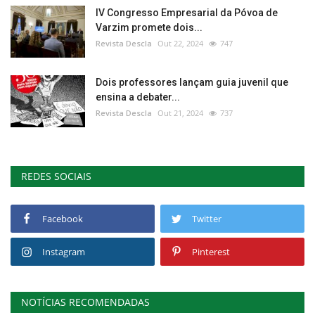
IV Congresso Empresarial da Póvoa de
Varzim promete dois...
Revista Descla
Out 22, 2024
747
Dois professores lançam guia juvenil que
ensina a debater...
Revista Descla
Out 21, 2024
737
REDES SOCIAIS
Facebook
Twitter
Instagram
Pinterest
NOTÍCIAS RECOMENDADAS