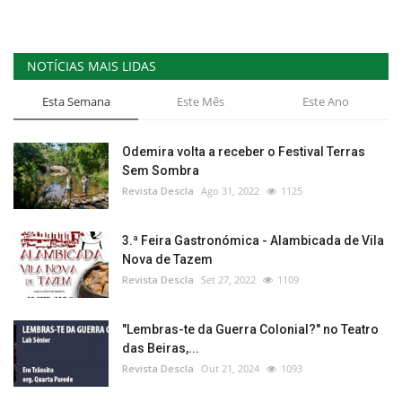
NOTÍCIAS MAIS LIDAS
Esta Semana
Este Mês
Este Ano
Odemira volta a receber o Festival Terras
Sem Sombra
Revista Descla
Ago 31, 2022
1125
3.ª Feira Gastronómica - Alambicada de Vila
Nova de Tazem
Revista Descla
Set 27, 2022
1109
"Lembras-te da Guerra Colonial?" no Teatro
das Beiras,...
Revista Descla
Out 21, 2024
1093