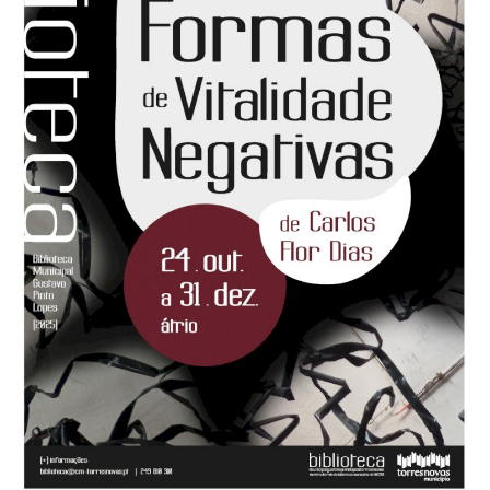
Estatuto Editorial
Saúde
Ficha técnica
Cultura
Lazer
Ambiente