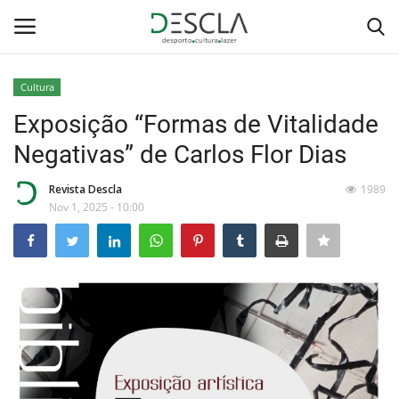
Cultura
Login
Registar
Exposição “Formas de Vitalidade
Negativas” de Carlos Flor Dias
Home
Revista Descla
1989
...by Descla
Nov 1, 2025 - 10:00
Desporto
Contactos
Sobre Nós
Educação