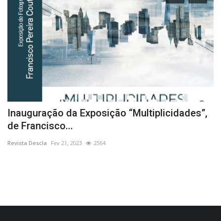
Inauguração da Exposição “Multiplicidades”,
A
de Francisco...
p
Revista Descla
Fev 21, 2023
2564
Re