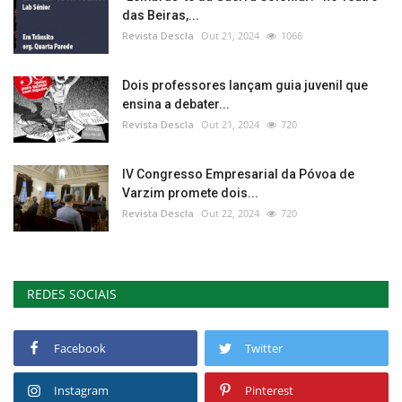
das Beiras,...
Revista Descla
Out 21, 2024
1066
Dois professores lançam guia juvenil que
ensina a debater...
Revista Descla
Out 21, 2024
720
IV Congresso Empresarial da Póvoa de
Varzim promete dois...
Revista Descla
Out 22, 2024
720
REDES SOCIAIS
Facebook
Twitter
Instagram
Pinterest