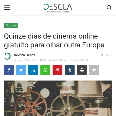
Cultura
Login
Registar
Quinze dias de cinema online
gratuito para olhar outra Europa
Home
Revista Descla
3781
...by Descla
Nov 7, 2020 - 14:58
Atualizado: Nov 6, 2020 - 11:10
Desporto
Contactos
Sobre Nós
Educação