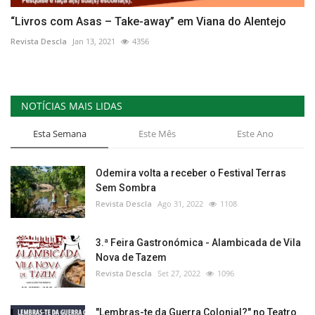
“Livros com Asas – Take-away” em Viana do Alentejo
Revista Descla
Jan 13, 2021
4356
NOTÍCIAS MAIS LIDAS
Esta Semana
Este Mês
Este Ano
Odemira volta a receber o Festival Terras
Sem Sombra
Revista Descla
Ago 31, 2022
1108
3.ª Feira Gastronómica - Alambicada de Vila
Nova de Tazem
Revista Descla
Set 27, 2022
1096
"Lembras-te da Guerra Colonial?" no Teatro