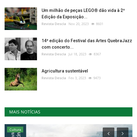
Um milhão de peças LEGO® dão vida à 2ª
Edição da Exposição...
Revista Descla
Nov 20, 2023
8601
14ª edição do Festival das Artes QuebraJazz
com concerto...
Revista Descla
Jul 18, 2023
8367
Agricultura sustentável
Revista Descla
Fev 3, 2023
9473
MAIS NOTÍCIAS
Cultura