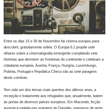
Estatuto Editorial
Saúde
Ficha técnica
Entre os dias 15 e 30 de Novembro há cinema europeu para
Cultura
descobrir, gratuitamente online. O Europa 6.1 propõe sete
olhares sobre a cinematografia emergente compilando sete
Lazer
histórias que derretem as fronteiras do continente e celebram a
cidadania europeia. Áustria, França, Hungria, Luxemburgo,
Ambiente
Polónia, Portugal e República Checa são as sete paragens
deste comboio.
Tem sido um dos temas mais quentes dos últimos anos, a
recepção e tratamento aos refugiados que, anualmente, batem
às portas de diversos países europeus. Em Macondo, ficção
austríaca rodada nas margens do Danúbio, seguimos de perto