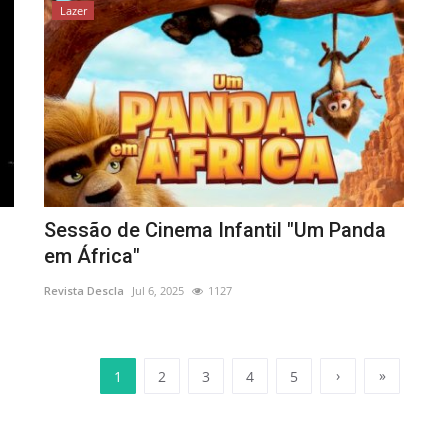
Lazer
Sessão de Cinema Infantil "Um Panda
em África"
Revista Descla
Jul 6, 2025
1127
›
»
1
2
3
4
5