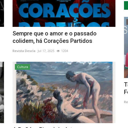
Cultura
Sempre que o amor e o passado
colidem, há Corações Partidos
Revista Descla
Jul 17, 2025
1204
Cultura
eguros
Ourique apresenta Feira do Porco
T
Alentejano na Casa do...
F
Revista Descla
Mar 12, 2023
2622
Re