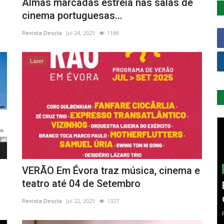
Almas marcadas estreia nas salas de
cinema portuguesas...
Revista Descla
Jul 24, 2025
1186
Lazer
VERÃO Em Évora traz música, cinema e
teatro até 04 de Setembro
Revista Descla
Jul 22, 2025
1327