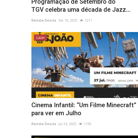
Programação de Setembro do
TGV celebra uma década de Jazz...
Revista Descla
Set 10, 2025
1211
Lazer
Cinema Infantil: “Um Filme Minecraft”
para ver em Julho
Revista Descla
Jul 23, 2025
1195