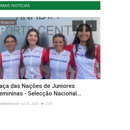
MAIS NOTÍCIAS
Desporto
Cultura
aça das Nações de Juniores
Viseu assi
emininas - Selecção Nacional...
“Revolução
vista Descla
Jul 25, 2023
2339
Revista Descla
Ab