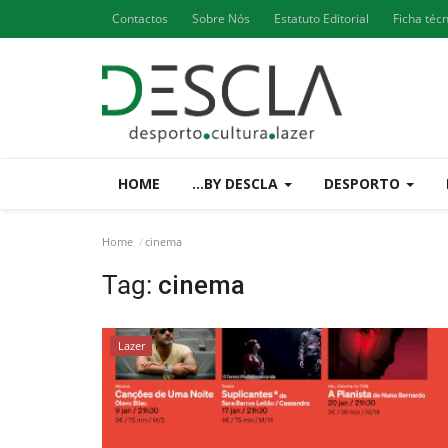
Contactos
Sobre Nós
Estatuto Editorial
Ficha téc
HOME
...BY DESCLA
DESPORTO
Home
cinema
Tag:
cinema
Lazer