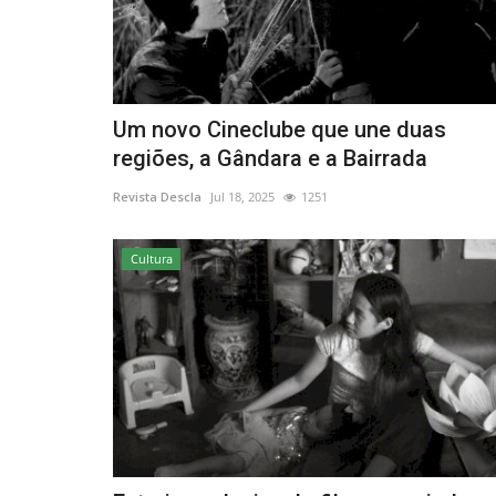
Lazer
Um novo Cineclube que une duas
regiões, a Gândara e a Bairrada
Revista Descla
Jul 18, 2025
1251
Cultura
Campos de férias da Jovens S
recebem inscrições de...
Revista Descla
Jun 26, 2023
2518