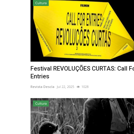
Cultura
Festival REVOLUÇÕES CURTAS: Call F
Entries
Revista Descla
Jul 22, 2025
1028
Cultura