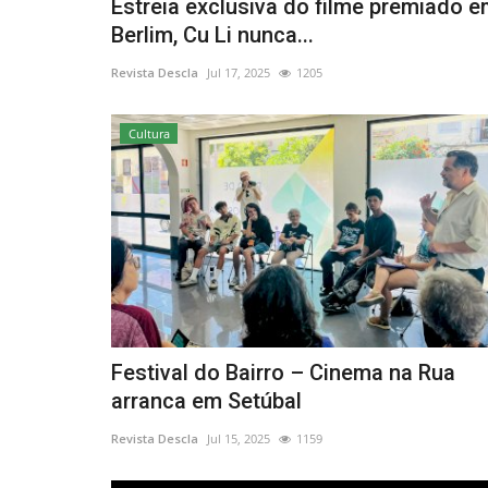
Estreia exclusiva do filme premiado 
Berlim, Cu Li nunca...
Revista Descla
Jul 17, 2025
1205
Cultura
Festival do Bairro – Cinema na Rua
arranca em Setúbal
Revista Descla
Jul 15, 2025
1159