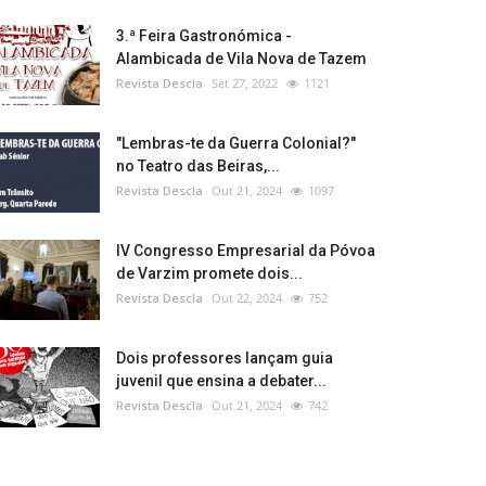
3.ª Feira Gastronómica -
Alambicada de Vila Nova de Tazem
Revista Descla
Set 27, 2022
1121
"Lembras-te da Guerra Colonial?"
no Teatro das Beiras,...
Revista Descla
Out 21, 2024
1097
IV Congresso Empresarial da Póvoa
de Varzim promete dois...
Revista Descla
Out 22, 2024
752
Dois professores lançam guia
juvenil que ensina a debater...
Revista Descla
Out 21, 2024
742