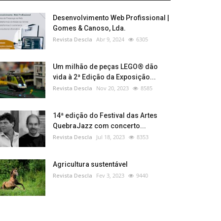
Desenvolvimento Web Profissional |
Gomes & Canoso, Lda.
Revista Descla
Abr 9, 2024
6305
Um milhão de peças LEGO® dão
vida à 2ª Edição da Exposição...
Revista Descla
Nov 20, 2023
8585
14ª edição do Festival das Artes
QuebraJazz com concerto...
Revista Descla
Jul 18, 2023
8353
Agricultura sustentável
Revista Descla
Fev 3, 2023
9440