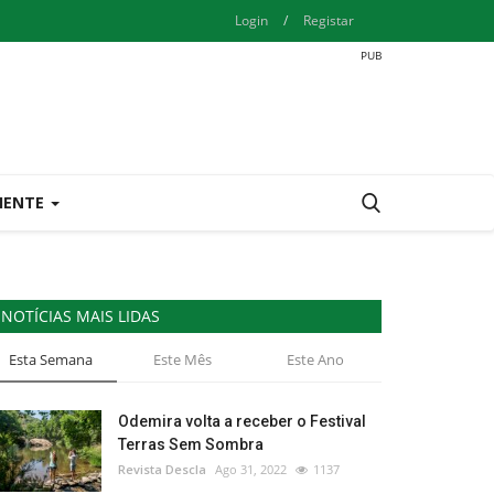
Login
/
Registar
IENTE
NOTÍCIAS MAIS LIDAS
Esta Semana
Este Mês
Este Ano
Odemira volta a receber o Festival
Terras Sem Sombra
Revista Descla
Ago 31, 2022
1137