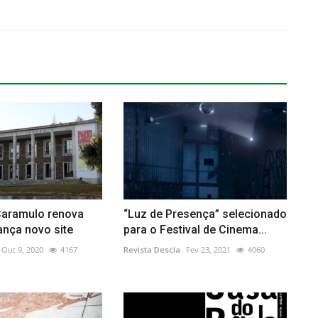
aramulo renova
“Luz de Presença” selecionado
ança novo site
para o Festival de Cinema...
Out 9, 2020
4167
Revista Descla
Fev 23, 2021
4060