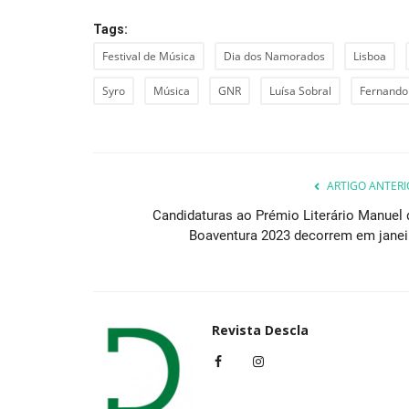
Tags:
Festival de Música
Dia dos Namorados
Lisboa
Lazer
Syro
Música
GNR
Luísa Sobral
Fernando
ARTIGO ANTERI
Candidaturas ao Prémio Literário Manuel 
Boaventura 2023 decorrem em janei
15 Setembro | EU.CLIDES traz 
cidade em festa e...
Revista Descla
Set 14, 2023
3491
Revista Descla