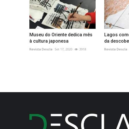
Museu do Oriente dedica mês
Lagos com
à cultura japonesa
da descober
Revista Descla
Set 17, 2020
3918
Revista Descla