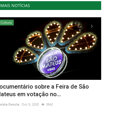
MAIS NOTÍCIAS
Cultura
Cultura
ocumentário sobre a Feira de São
“Dança Pela
ateus em votação no...
Polidesport
vista Descla
Out 9, 2020
3842
Revista Descla
Ja