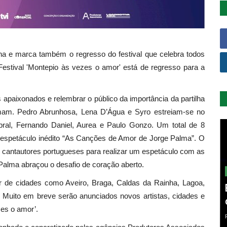
ha e marca também o regresso do festival que celebra todos
estival 'Montepio às vezes o amor' está de regresso para a
apaixonados e relembrar o público da importância da partilha
am. Pedro Abrunhosa, Lena D’Água e Syro estreiam-se no
bral, Fernando Daniel, Aurea e Paulo Gonzo. Um total de 8
o espetáculo inédito “As Canções de Amor de Jorge Palma”. O
 cantautores portugueses para realizar um espetáculo com as
alma abraçou o desafio de coração aberto.
ar de cidades como Aveiro, Braga, Caldas da Rainha, Lagoa,
e. Muito em breve serão anunciados novos artistas, cidades e
ezes o amor’.