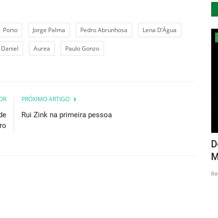
Porto
Jorge Palma
Pedro Abrunhosa
Lena D’Água
Desporto
 Daniel
Aurea
Paulo Gonzo
OR
PRÓXIMO ARTIGO
de
Rui Zink na primeira pessoa
ro
música à
Circuito Internacional Vanguard Stars
D
2021 entre os dias...
M
Revista Descla
Set 21, 2021
3871
Re