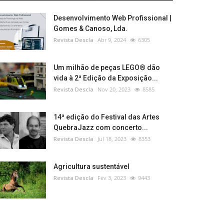
Desenvolvimento Web Profissional |
Gomes & Canoso, Lda.
Revista Descla
Abr 9, 2024
6305
Um milhão de peças LEGO® dão
vida à 2ª Edição da Exposição...
Revista Descla
Nov 20, 2023
8585
14ª edição do Festival das Artes
QuebraJazz com concerto...
Revista Descla
Jul 18, 2023
8353
Agricultura sustentável
Revista Descla
Fev 3, 2023
9443