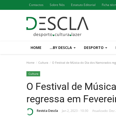
Contactos
Sobre Nós
Estatuto Editorial
Ficha téc
HOME
...BY DESCLA
DESPORTO
Home
Cultura
O Festival de Música do Dia dos Namorados reg
Cultura
O Festival de Músic
regressa em Feverei
Revista Descla
Jan 2, 2023 - 10:30
Atualizado: Dez 