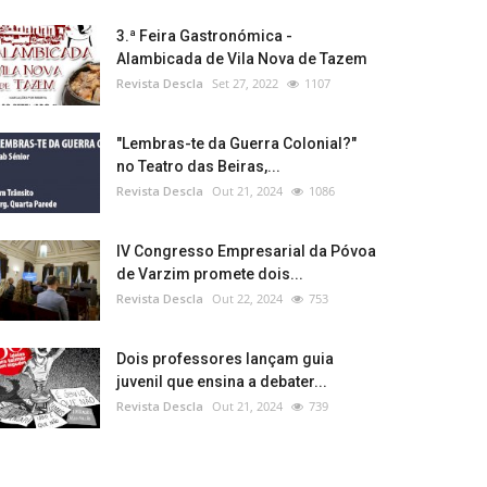
3.ª Feira Gastronómica -
Alambicada de Vila Nova de Tazem
Revista Descla
Set 27, 2022
1107
"Lembras-te da Guerra Colonial?"
no Teatro das Beiras,...
Revista Descla
Out 21, 2024
1086
IV Congresso Empresarial da Póvoa
de Varzim promete dois...
Revista Descla
Out 22, 2024
753
Dois professores lançam guia
juvenil que ensina a debater...
Revista Descla
Out 21, 2024
739