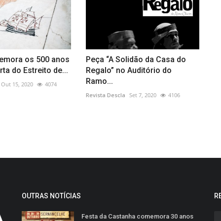
emora os 500 anos
Peça “A Solidão da Casa do
ta do Estreito de...
Regalo” no Auditório do
Ramo...
Out 15, 2020
4074
Revista Descla
Set 7, 2020
4106
OUTRAS NOTÍCIAS
R
Festa da Castanha comemora 30 anos