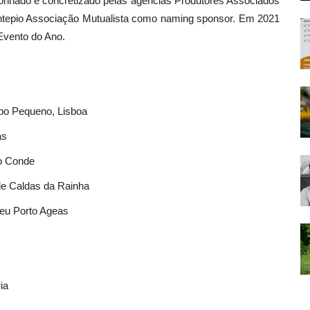
onhado e concretizado pelas agências Produtores Associados
ntepio Associação Mutualista como naming sponsor. Em 2021
 Evento do Ano.
o Pequeno, Lisboa
as
do Conde
de Caldas da Rainha
seu Porto Ageas
ia