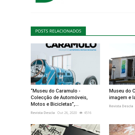
POSTS RELACIONADOS
“Museu do Caramulo -
Museu do C
Colecção de Automóveis,
imagem e l
Motos e Bicicletas”,...
Revista Descla
Revista Descla
Out 26, 2020
4516