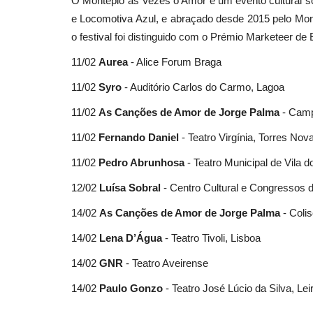
O Montepio às Vezes o Amor é um evento cultural s
e Locomotiva Azul, e abraçado desde 2015 pelo Mo
o festival foi distinguido com o Prémio Marketeer de
11/02
Aurea
- Alice Forum Braga
11/02
Syro
- Auditório Carlos do Carmo, Lagoa
11/02
As Canções de Amor de Jorge Palma
- Camp
11/02
Fernando Daniel
- Teatro Virgínia, Torres Nov
11/02
Pedro Abrunhosa
- Teatro Municipal de Vila 
12/02
Luísa Sobral
- Centro Cultural e Congressos 
14/02
As Canções de Amor de Jorge Palma
- Coli
14/02
Lena D’Água
- Teatro Tivoli, Lisboa
14/02
GNR
- Teatro Aveirense
14/02
Paulo Gonzo
- Teatro José Lúcio da Silva, Leir