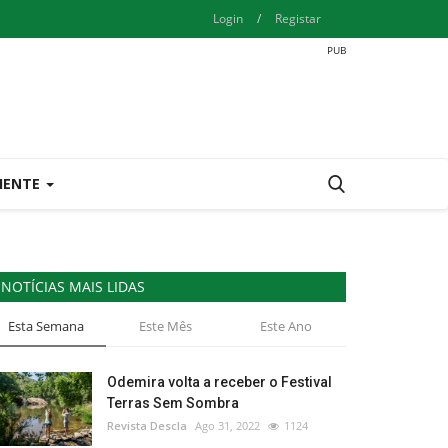
Login
/
Registar
IENTE
NOTÍCIAS MAIS LIDAS
Esta Semana
Este Mês
Este Ano
Odemira volta a receber o Festival
Terras Sem Sombra
Revista Descla
Ago 31, 2022
1124