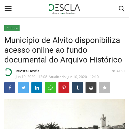
Cultura
Login
Registar
Município de Alvito disponibiliza
acesso online ao fundo
Home
documental do Arquivo Histórico
...by Descla
Revista Descla
4150
Jun 10, 2020 - 12:08
Atualizado: Jun 10, 2020 - 12:10
Desporto
Contactos
Sobre Nós
Educação