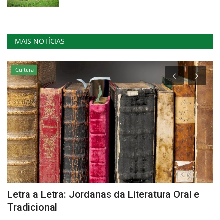
MAIS NOTÍCIAS
Cultura
Letra a Letra: Jordanas da Literatura Oral e
C
Tradicional
G