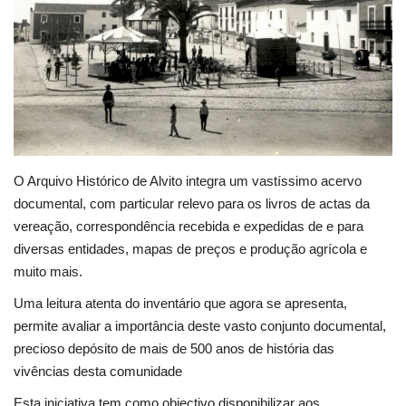
Estatuto Editorial
Saúde
Ficha técnica
Cultura
O Arquivo Histórico de Alvito integra um vastíssimo acervo
documental, com particular relevo para os livros de actas da
Lazer
vereação, correspondência recebida e expedidas de e para
diversas entidades, mapas de preços e produção agrícola e
Ambiente
muito mais.
Uma leitura atenta do inventário que agora se apresenta,
permite avaliar a importância deste vasto conjunto documental,
precioso depósito de mais de 500 anos de história das
vivências desta comunidade
Esta iniciativa tem como objectivo disponibilizar aos