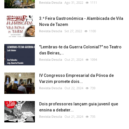
Revista Descla
Ago 31, 2022
1111
3.ª Feira Gastronómica - Alambicada de Vila
Nova de Tazem
Revista Descla
Set 27, 2022
1100
"Lembras-te da Guerra Colonial?" no Teatro
das Beiras,...
Revista Descla
Out 21, 2024
1094
IV Congresso Empresarial da Póvoa de
Varzim promete dois...
Revista Descla
Out 22, 2024
739
Dois professores lançam guia juvenil que
ensina a debater...
Revista Descla
Out 21, 2024
735