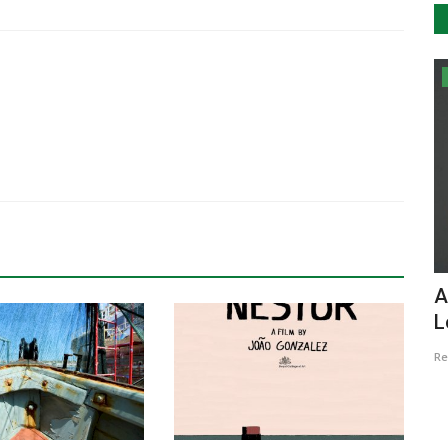
Cultura
rólogo
Estoril Sol volta a atribuir o Prémio
A
Vasco Graça Moura...
L
Revista Descla
Nov 14, 2020
3665
Re