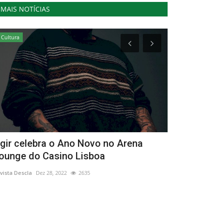
MAIS NOTÍCIAS
Cultura
Cultura
gir celebra o Ano Novo no Arena
Orquestra 
ounge do Casino Lisboa
apresenta a
vista Descla
Dez 28, 2022
2635
Revista Descla
Ma