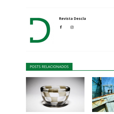
Revista Descla
Desporto
POSTS RELACIONADOS
Helder Oliveira no Top 10 do p
Revista Descla
Mai 16, 2023
2279