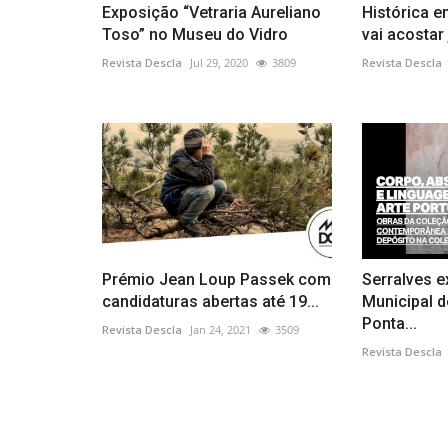
Exposição “Vetraria Aureliano
Histórica 
Toso” no Museu do Vidro
vai acostar
Revista Descla
Jul 29, 2020
3809
Revista Descla
Prémio Jean Loup Passek com
Serralves 
candidaturas abertas até 19...
Municipal d
Ponta...
Revista Descla
Jan 24, 2021
3509
Revista Descla