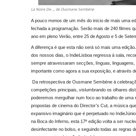
La Noire De..., de Ousmane Sembène
A pouco menos de um mês do início de mais uma ediç
fechada a programação. Serão mais de 240 filmes qu
ano em pleno Verão, entre 25 de Agosto e 5 de Sete
A diferença é que esta não será só mais uma ediçã
dos nossos dias, o IndieLisboa regressa à sala, reco
sempre atravessaram secções, línguas, linguagens, e
importante como agora a sua exposição, e através d
Da retrospectiva de Ousmane Sembène à celebração
competições principais, vislumbrando os olhares dist
poderemos mergulhar num foco ao trabalho de uma rea
propostas de cinema do Director’s Cut, a música qu
expansivo imaginário que é perpetuado no IndieJúnio
na Boca do Inferno, esta 17ª edição volta a ser nucl
desinfectante no bolso, e seguindo todas as regras 