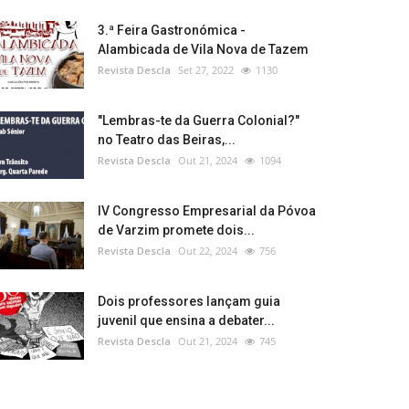
3.ª Feira Gastronómica -
Alambicada de Vila Nova de Tazem
Revista Descla
Set 27, 2022
1130
"Lembras-te da Guerra Colonial?"
no Teatro das Beiras,...
Revista Descla
Out 21, 2024
1094
IV Congresso Empresarial da Póvoa
de Varzim promete dois...
Revista Descla
Out 22, 2024
756
Dois professores lançam guia
juvenil que ensina a debater...
Revista Descla
Out 21, 2024
745