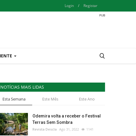
Login
/
Registar
IENTE
NOTÍCIAS MAIS LIDAS
Esta Semana
Este Mês
Este Ano
Odemira volta a receber o Festival
Terras Sem Sombra
Revista Descla
Ago 31, 2022
1141