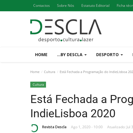
Contactos
Sobre Nós
Estatuto Editorial
Ficha téc
HOME
...BY DESCLA
DESPORTO
Home
Cultura
Está Fechada a Programação do IndieLisboa 20
Cultura
Está Fechada a Pro
IndieLisboa 2020
Revista Descla
Ago 1, 2020 - 10:00
Atualizado: Jul 