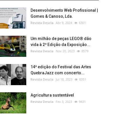
Desenvolvimento Web Profissional |
Gomes & Canoso, Lda.
Revista Descla
Abr 9, 2024
6301
Um milhão de peças LEGO® dão
vida à 2ª Edição da Exposição...
Revista Descla
Nov 20, 2023
8579
14ª edição do Festival das Artes
QuebraJazz com concerto...
Revista Descla
Jul 18, 2023
8351
Agricultura sustentável
Revista Descla
Fev 3, 2023
9431