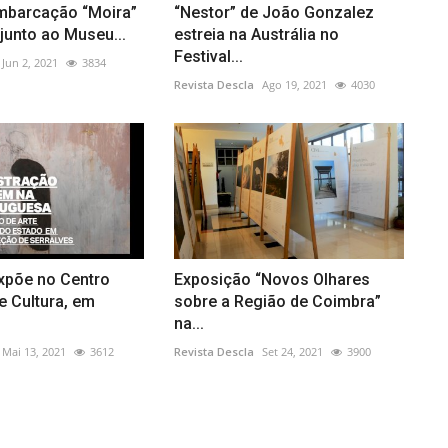
embarcação “Moira”
“Nestor” de João Gonzalez
 junto ao Museu...
estreia na Austrália no
Festival...
Jun 2, 2021
3834
Revista Descla
Ago 19, 2021
4030
expõe no Centro
Exposição “Novos Olhares
e Cultura, em
sobre a Região de Coimbra”
na...
Mai 13, 2021
3612
Revista Descla
Set 24, 2021
3900