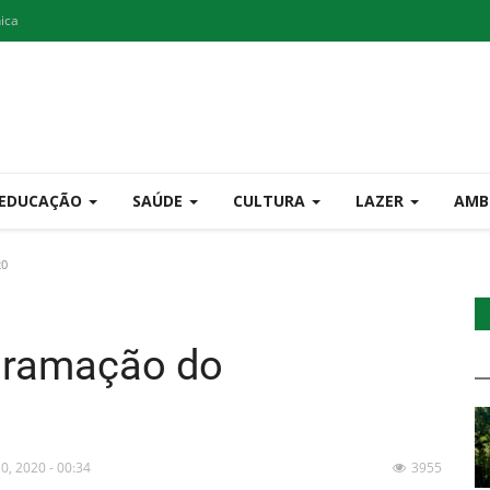
nica
EDUCAÇÃO
SAÚDE
CULTURA
LAZER
AMB
20
gramação do
30, 2020 - 00:34
3955