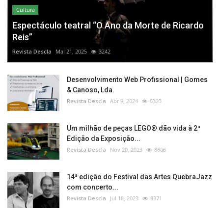
Cultura
Espectáculo teatral “O Ano da Morte de Ricardo
Reis”
Revista Descla
Mai 21, 2025
3242
Desenvolvimento Web Profissional | Gomes
& Canoso, Lda.
Revista Descla
Abr 9, 2024
6323
Um milhão de peças LEGO® dão vida à 2ª
Edição da Exposição...
Revista Descla
Nov 20, 2023
8606
14ª edição do Festival das Artes QuebraJazz
com concerto...
Revista Descla
Jul 18, 2023
8371