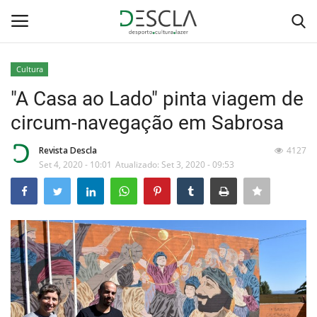
Cultura
Login
Registar
"A Casa ao Lado" pinta viagem de
circum-navegação em Sabrosa
Home
Revista Descla
4127
...by Descla
Set 4, 2020 - 10:01
Atualizado: Set 3, 2020 - 09:53
Desporto
Contactos
Sobre Nós
Educação