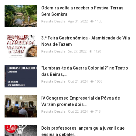
Odemira volta a receber o Festival Terras
Sem Sombra
Revista Descla
Ago 31, 2022
1133
3.ª Feira Gastronómica - Alambicada de Vila
Nova de Tazem
Revista Descla
Set 27, 2022
1120
"Lembras-te da Guerra Colonial?" no Teatro
das Beiras,...
Revista Descla
Out 21, 2024
1058
IV Congresso Empresarial da Póvoa de
Varzim promete dois...
Revista Descla
Out 22, 2024
718
Dois professores lançam guia juvenil que
ensina a debater...