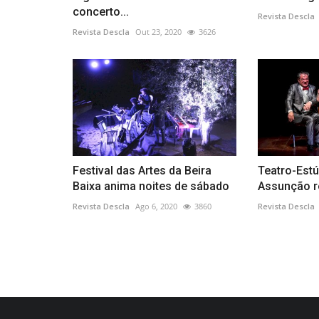
concerto...
Revista Descla
Revista Descla
Out 23, 2020
3626
Festival das Artes da Beira
Teatro-Estú
Baixa anima noites de sábado
Assunção r
Revista Descla
Ago 6, 2020
3860
Revista Descla