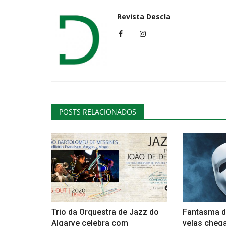
Revista Descla
Cultura
POSTS RELACIONADOS
Grândola recebe Encontro da 
de Protesto dedicado...
Revista Descla
Ago 21, 2020
4101
Trio da Orquestra de Jazz do
Fantasma d
Algarve celebra com
velas chega