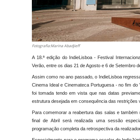
Fotografia:Marina Abadjieff
A 18.ª edição do IndieLisboa - Festival Internacio
Verão, entre os dias 21 de Agosto e 6 de Setembro d
Assim como no ano passado, o IndieLisboa regressa 
Cinema Ideal e Cinemateca Portuguesa - no fim do Ve
foi tomada tendo em vista que nas datas previamen
estrutura desejada em consequência das restrições 
Para comemorar a reabertura das salas e também m
final de Abril será realizada uma sessão espec
programação completa da retrospectiva da realizado
Especialmente para o programa escolar do IndieJúni