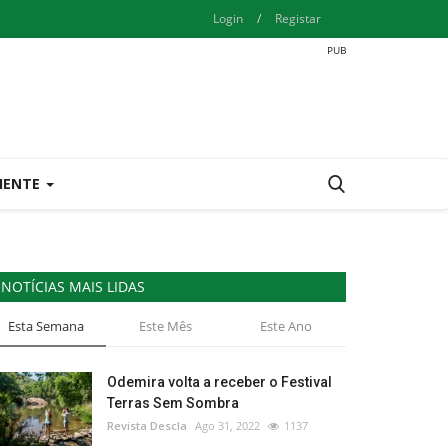
Login
/
Registar
IENTE
NOTÍCIAS MAIS LIDAS
Esta Semana
Este Mês
Este Ano
Odemira volta a receber o Festival
Terras Sem Sombra
Revista Descla
Ago 31, 2022
1137