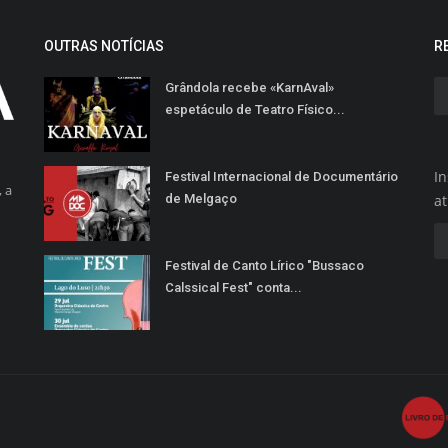
OUTRAS NOTÍCIAS
R
Grândola recebe «KarnAval»
espetáculo de Teatro Físico...
In
Festival Internacional de Documentário
 a
de Melgaço
a
Festival de Canto Lírico "Bussaco
Calssical Fest" conta...