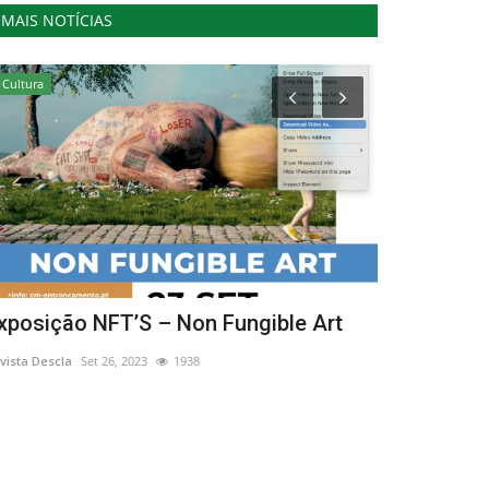
MAIS NOTÍCIAS
Cultura
Cultura
xposição NFT’S – Non Fungible Art
Casino Esto
Arte exposi
vista Descla
Set 26, 2023
1938
Revista Descla
Se