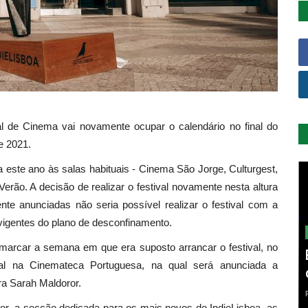
nal de Cinema vai novamente ocupar o calendário no final do
e 2021.
este ano às salas habituais - Cinema São Jorge, Culturgest,
rão. A decisão de realizar o festival novamente nesta altura
te anunciadas não seria possível realizar o festival com a
vigentes do plano de desconfinamento.
arcar a semana em que era suposto arrancar o festival, no
ial na Cinemateca Portuguesa, na qual será anunciada a
ra Sarah Maldoror.
or, a secção dedicada para os mais novos do IndieLisboa, as