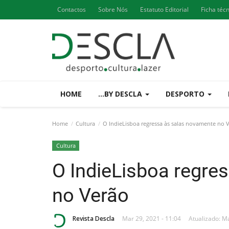
Contactos
Sobre Nós
Estatuto Editorial
Ficha téc
HOME
...BY DESCLA
DESPORTO
Home
Cultura
O IndieLisboa regressa às salas novamente no 
Cultura
O IndieLisboa regre
no Verão
Revista Descla
Mar 29, 2021 - 11:04
Atualizado: Ma