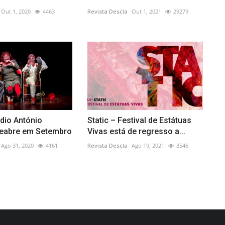
Out 1, 2020
4463
Revista Descla
Out 1, 2021
29279
dio António
Static – Festival de Estátuas
eabre em Setembro
Vivas está de regresso a...
Ago 31, 2020
4161
Revista Descla
Ago 19, 2021
3546