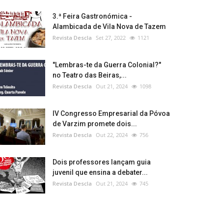
3.ª Feira Gastronómica -
Alambicada de Vila Nova de Tazem
Revista Descla
Set 27, 2022
1121
"Lembras-te da Guerra Colonial?"
no Teatro das Beiras,...
Revista Descla
Out 21, 2024
1098
IV Congresso Empresarial da Póvoa
de Varzim promete dois...
Revista Descla
Out 22, 2024
756
Dois professores lançam guia
juvenil que ensina a debater...
Revista Descla
Out 21, 2024
745