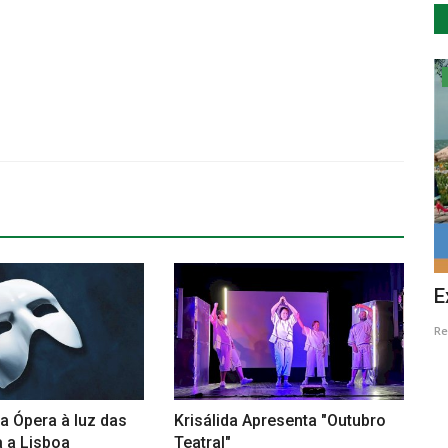
Cultura
Canção
Carnaval brasileiro vai invadir as ruas
E
da Baixa nos dias...
Re
Revista Descla
Fev 17, 2023
2404
a Ópera à luz das
Krisálida Apresenta "Outubro
 a Lisboa
Teatral"