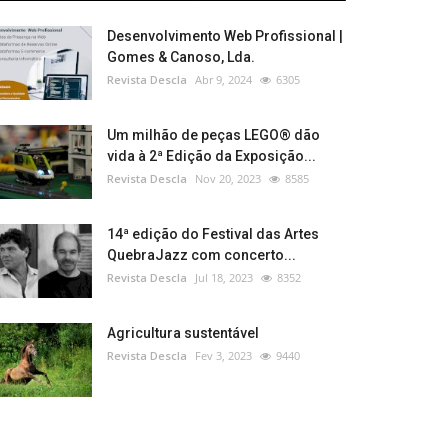
Desenvolvimento Web Profissional |
Gomes & Canoso, Lda.
Revista Descla
Abr 9, 2024
6305
Um milhão de peças LEGO® dão
vida à 2ª Edição da Exposição...
Revista Descla
Nov 20, 2023
8585
14ª edição do Festival das Artes
QuebraJazz com concerto...
Revista Descla
Jul 18, 2023
8352
Agricultura sustentável
Revista Descla
Fev 3, 2023
9440