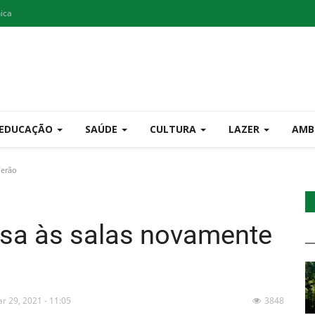
nica
EDUCAÇÃO
SAÚDE
CULTURA
LAZER
AMB
Verão
ssa às salas novamente
r 29, 2021 - 11:05
3848