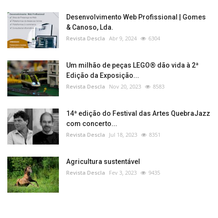
Desenvolvimento Web Profissional | Gomes
& Canoso, Lda.
Revista Descla
Abr 9, 2024
6304
Um milhão de peças LEGO® dão vida à 2ª
Edição da Exposição...
Revista Descla
Nov 20, 2023
8583
14ª edição do Festival das Artes QuebraJazz
com concerto...
Revista Descla
Jul 18, 2023
8351
Agricultura sustentável
Revista Descla
Fev 3, 2023
9435