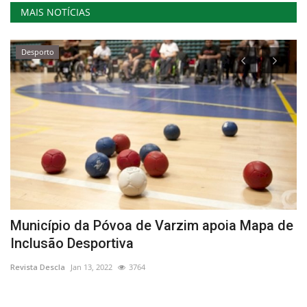
MAIS NOTÍCIAS
Desporto
Município da Póvoa de Varzim apoia Mapa de
L
Inclusão Desportiva
C
Revista Descla
Jan 13, 2022
3764
Re