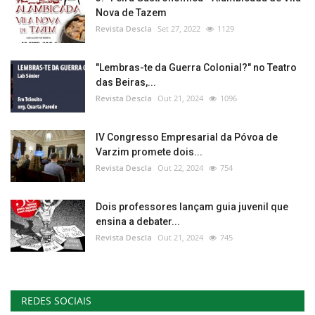
Nova de Tazem
Revista Descla
Set 27, 2022
1129
"Lembras-te da Guerra Colonial?" no Teatro
das Beiras,...
Revista Descla
Out 21, 2024
1096
IV Congresso Empresarial da Póvoa de
Varzim promete dois...
Revista Descla
Out 22, 2024
754
Dois professores lançam guia juvenil que
ensina a debater...
Revista Descla
Out 21, 2024
745
REDES SOCIAIS