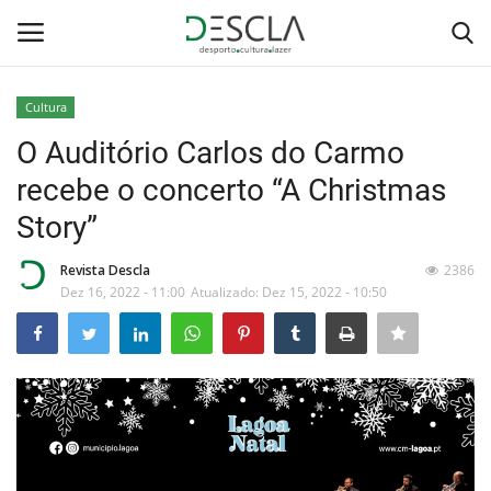
Cultura
Login
Registar
O Auditório Carlos do Carmo
recebe o concerto “A Christmas
Home
Story”
...by Descla
Revista Descla
2386
Dez 16, 2022 - 11:00
Atualizado: Dez 15, 2022 - 10:50
Desporto
Contactos
Sobre Nós
Educação