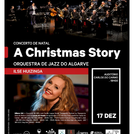
Estatuto Editorial
Saúde
Ficha técnica
Cultura
Lazer
Ambiente