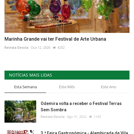
Marinha Grande vai ter Festival de Arte Urbana
Revista Descla
Out 12, 2020
4252
NOTÍCIAS MAIS LIDAS
Esta Semana
Este Mês
Este Ano
Odemira volta a receber o Festival Terras
Sem Sombra
Revista Descla
Ago 31, 2022
1143
3.ª Feira Gastronómica - Alambicada de Vila