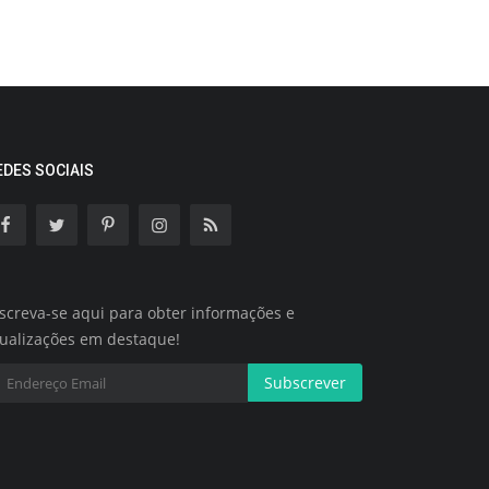
EDES SOCIAIS
screva-se aqui para obter informações e
tualizações em destaque!
Subscrever