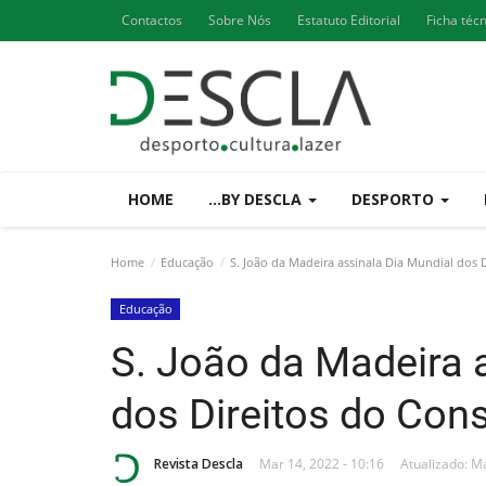
Contactos
Sobre Nós
Estatuto Editorial
Ficha téc
HOME
...BY DESCLA
DESPORTO
Home
Educação
S. João da Madeira assinala Dia Mundial dos 
Educação
S. João da Madeira 
dos Direitos do Con
Revista Descla
Mar 14, 2022 - 10:16
Atualizado: Ma