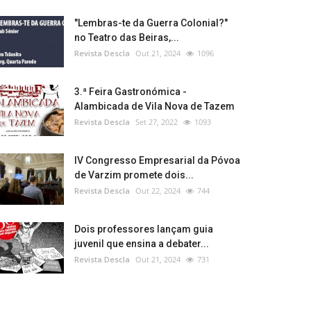
"Lembras-te da Guerra Colonial?"
no Teatro das Beiras,...
Revista Descla
Out 21, 2024
1096
3.ª Feira Gastronómica -
Alambicada de Vila Nova de Tazem
Revista Descla
Set 27, 2022
1093
IV Congresso Empresarial da Póvoa
de Varzim promete dois...
Revista Descla
Out 22, 2024
744
Dois professores lançam guia
juvenil que ensina a debater...
Revista Descla
Out 21, 2024
731