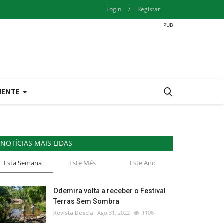
Login
/
Registar
IENTE
NOTÍCIAS MAIS LIDAS
Esta Semana
Este Mês
Este Ano
Odemira volta a receber o Festival
Terras Sem Sombra
Revista Descla
Ago 31, 2022
1106