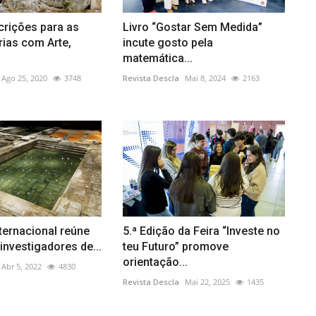
crições para as
Livro “Gostar Sem Medida”
ias com Arte,
incute gosto pela
matemática...
Ago 25, 2020
3748
Revista Descla
Mai 8, 2024
2163
ternacional reúne
5.ª Edição da Feira “Investe no
nvestigadores de...
teu Futuro” promove
orientação...
Abr 5, 2022
4830
Revista Descla
Mai 22, 2025
1435