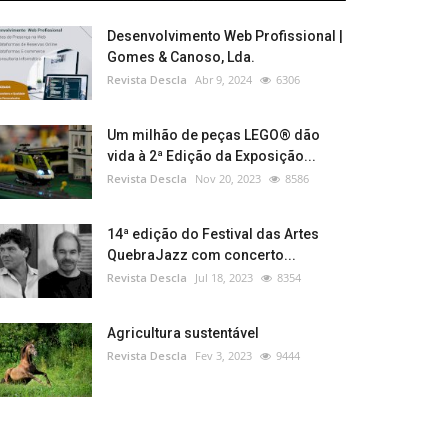
Desenvolvimento Web Profissional |
Gomes & Canoso, Lda.
Revista Descla
Abr 9, 2024
6306
Um milhão de peças LEGO® dão
vida à 2ª Edição da Exposição...
Revista Descla
Nov 20, 2023
8586
14ª edição do Festival das Artes
QuebraJazz com concerto...
Revista Descla
Jul 18, 2023
8354
Agricultura sustentável
Revista Descla
Fev 3, 2023
9444