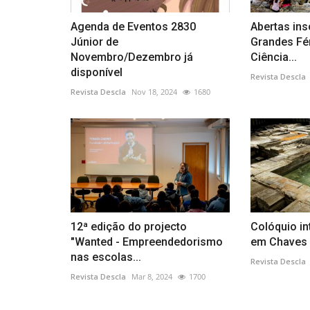
Agenda de Eventos 2830
Abertas ins
Júnior de
Grandes Fér
Novembro/Dezembro já
Ciência...
disponível
Revista Descla
Revista Descla
Nov 18, 2024
1680
12ª edição do projecto
Colóquio in
"Wanted - Empreendedorismo
em Chaves i
nas escolas...
Revista Descla
Revista Descla
Mar 8, 2024
1700