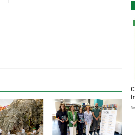
Educação
e
Estudo sobre o cérebro revela que
C
crianças e adultos podem...
I
Revista Descla
Abr 28, 2023
3162
Re