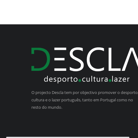
O projecto Descla tem por objectivo promover o desporto,
cultura e o lazer português, tanto em Portugal como no
resto do mundo.