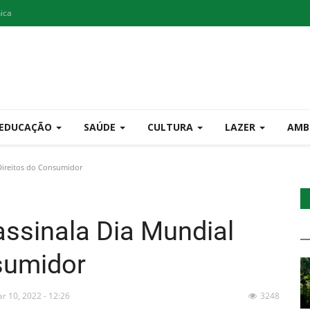
nica
EDUCAÇÃO
SAÚDE
CULTURA
LAZER
AMB
Direitos do Consumidor
assinala Dia Mundial
sumidor
r 10, 2022 - 12:26
3248