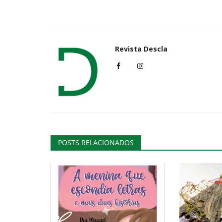
Desporto
Revista Descla
POSTS RELACIONADOS
Montalegre é a primeira pista d
Rallycross do mundo com...
Revista Descla
Out 12, 2023
2065