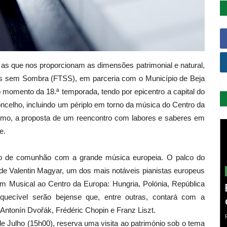
as que nos proporcionam as dimensões patrimonial e natural,
as sem Sombra (FTSS), em parceria com o Município de Beja
o momento da 18.ª temporada, tendo por epicentro a capital do
oncelho, incluindo um périplo em torno da música do Centro da
ximo, a proposta de um reencontro com labores e saberes em
e.
o de comunhão com a grande música europeia. O palco do
 de Valentin Magyar, um dos mais notáveis pianistas europeus
em Musical ao Centro da Europa: Hungria, Polónia, República
uecível serão bejense que, entre outras, contará com a
Antonín Dvořák, Frédéric Chopin e Franz Liszt.
de Julho (15h00), reserva uma visita ao património sob o tema