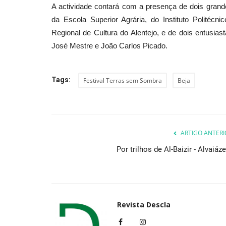
A actividade contará com a presença de dois gran
da Escola Superior Agrária, do Instituto Politécn
Regional de Cultura do Alentejo, e de dois entusiast
Cultura
José Mestre e João Carlos Picado.
Tags:
Festival Terras sem Sombra
Beja
ARTIGO ANTERI
Beltrão Coelho recebe exposiç
Por trilhos de Al-Baizir - Alvaiáz
Nossa Identidade”, de...
Revista Descla
Jun 11, 2023
2146
Revista Descla