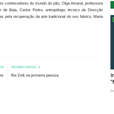
des conhecedores do mundo do pão, Olga Amaral, professora
ico de Beja, Carlos Pedro, antropólogo, técnico da Direcção
as pela recuperação da arte tradicional do seu fabrico, Maria
Lazer
OR
PRÓXIMO ARTIGO
ão “A
Hobbits e Dragões chegam aos
I
ere
Rui Zink na primeira pessoa
concertos Candlelight
“
Revista Descla
Jun 7, 2023
2623
Re