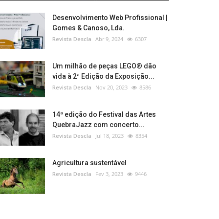
Desenvolvimento Web Profissional |
Gomes & Canoso, Lda.
Revista Descla
Abr 9, 2024
6307
Um milhão de peças LEGO® dão
vida à 2ª Edição da Exposição...
Revista Descla
Nov 20, 2023
8586
14ª edição do Festival das Artes
QuebraJazz com concerto...
Revista Descla
Jul 18, 2023
8354
Agricultura sustentável
Revista Descla
Fev 3, 2023
9446