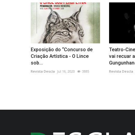
Exposição do “Concurso de
Teatro-Cine
Criação Artística - O Lince
vai recuar
sob...
Gungunhan
Revista Descla
Jul 16, 2020
3885
Revista Descla