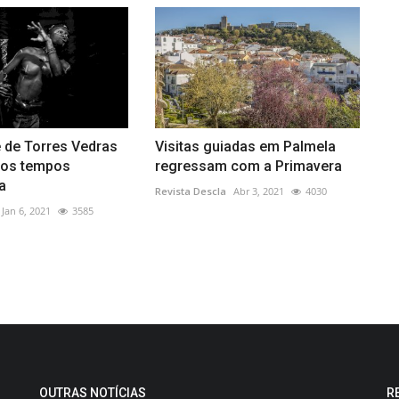
 de Torres Vedras
Visitas guiadas em Palmela
 aos tempos
regressam com a Primavera
a
Revista Descla
Abr 3, 2021
4030
Jan 6, 2021
3585
OUTRAS NOTÍCIAS
R