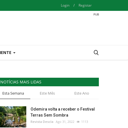
Login
/
Registar
IENTE
NOTÍCIAS MAIS LIDAS
Esta Semana
Este Mês
Este Ano
Odemira volta a receber o Festival
Terras Sem Sombra
Revista Descla
Ago 31, 2022
1113