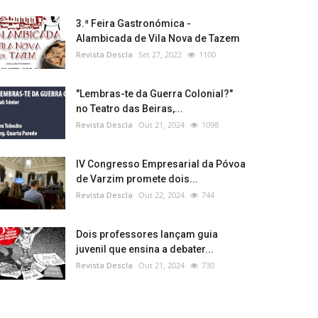
3.ª Feira Gastronómica -
Alambicada de Vila Nova de Tazem
Revista Descla
Set 27, 2022
1100
"Lembras-te da Guerra Colonial?"
no Teatro das Beiras,...
Revista Descla
Out 21, 2024
1098
IV Congresso Empresarial da Póvoa
de Varzim promete dois...
Revista Descla
Out 22, 2024
744
Dois professores lançam guia
juvenil que ensina a debater...
Revista Descla
Out 21, 2024
730