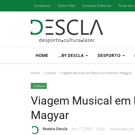
Contactos
Sobre Nós
Estatuto Editorial
Ficha téc
HOME
...BY DESCLA
DESPORTO
Home
Cultura
Viagem Musical em Beja com Valentin Magyar
Cultura
Viagem Musical em 
Magyar
Revista Descla
Jun 17, 2022 - 12:42
Atualizado: Jun