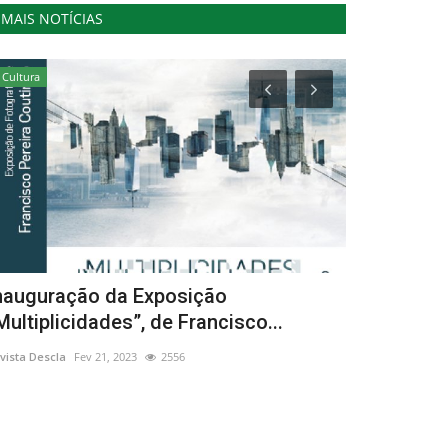
MAIS NOTÍCIAS
Cultura
Ambiente
nauguração da Exposição
Por cada ár
Multiplicidades”, de Francisco...
duas nova
vista Descla
Fev 21, 2023
2556
Revista Descla
Ma