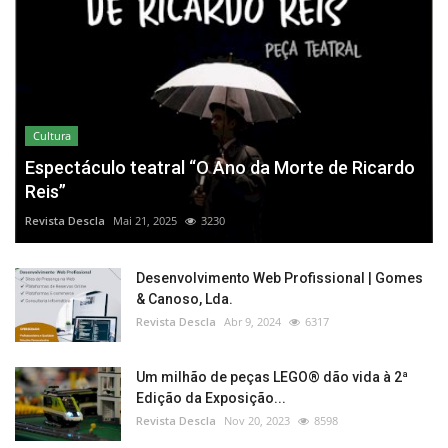
Cultura
Espectáculo teatral “O Ano da Morte de Ricardo
Reis”
Revista Descla
Mai 21, 2025
3230
Desenvolvimento Web Profissional | Gomes
& Canoso, Lda.
Revista Descla
Abr 9, 2024
6317
Um milhão de peças LEGO® dão vida à 2ª
Edição da Exposição...
Revista Descla
Nov 20, 2023
8598