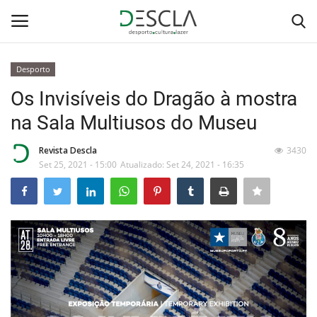
Desporto
Login
Registar
Os Invisíveis do Dragão à mostra
na Sala Multiusos do Museu
Home
Revista Descla
3430
...by Descla
Set 25, 2021 - 15:00
Atualizado: Set 24, 2021 - 16:35
Desporto
Contactos
Sobre Nós
Educação