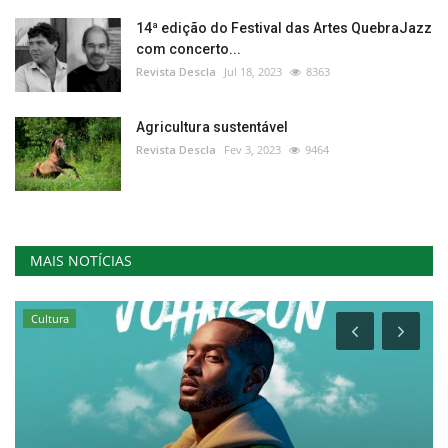
14ª edição do Festival das Artes QuebraJazz
com concerto...
Revista Descla
Jul 18, 2023
8363
Agricultura sustentável
Revista Descla
Fev 3, 2023
9464
MAIS NOTÍCIAS
Cultura