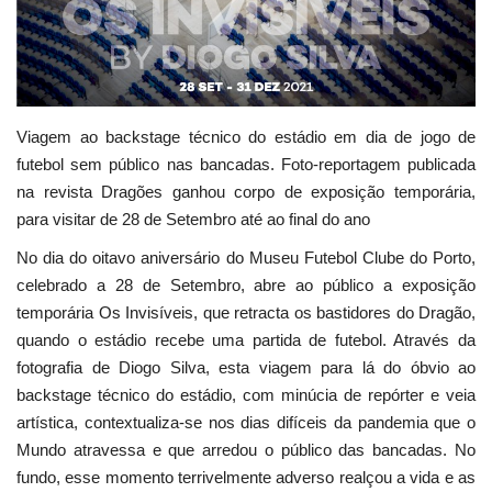
Estatuto Editorial
Saúde
Viagem ao backstage técnico do estádio em dia de jogo de
Ficha técnica
futebol sem público nas bancadas. Foto-reportagem publicada
na revista Dragões ganhou corpo de exposição temporária,
Cultura
para visitar de 28 de Setembro até ao final do ano
No dia do oitavo aniversário do Museu Futebol Clube do Porto,
Lazer
celebrado a 28 de Setembro, abre ao público a exposição
temporária Os Invisíveis, que retracta os bastidores do Dragão,
Ambiente
quando o estádio recebe uma partida de futebol. Através da
fotografia de Diogo Silva, esta viagem para lá do óbvio ao
backstage técnico do estádio, com minúcia de repórter e veia
artística, contextualiza-se nos dias difíceis da pandemia que o
Mundo atravessa e que arredou o público das bancadas. No
fundo, esse momento terrivelmente adverso realçou a vida e as