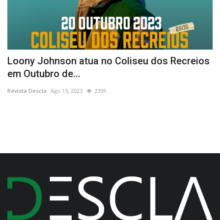
Loony Johnson atua no Coliseu dos Recreios
L
em Outubro de...
E
Revista Descla
Ago 13, 2023
2399
Re