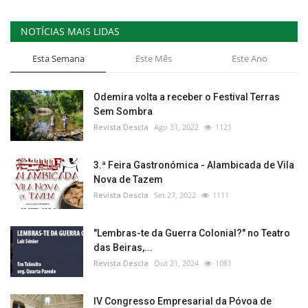
NOTÍCIAS MAIS LIDAS
Esta Semana
Este Mês
Este Ano
Odemira volta a receber o Festival Terras
Sem Sombra
Revista Descla
Ago 31, 2022
1121
3.ª Feira Gastronómica - Alambicada de Vila
Nova de Tazem
Revista Descla
Set 27, 2022
1111
"Lembras-te da Guerra Colonial?" no Teatro
das Beiras,...
Revista Descla
Out 21, 2024
1081
IV Congresso Empresarial da Póvoa de