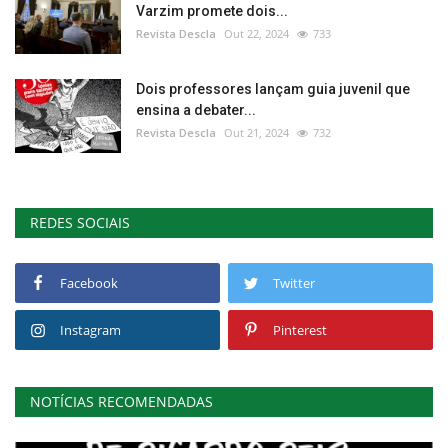
Varzim promete dois...
Revista Descla
Out 22, 2024
733
Dois professores lançam guia juvenil que
ensina a debater...
Revista Descla
Out 21, 2024
732
REDES SOCIAIS
Facebook
Twitter
Instagram
Pinterest
NOTÍCIAS RECOMENDADAS