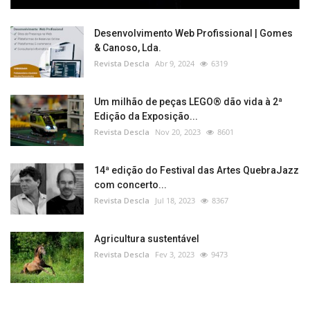
Desenvolvimento Web Profissional | Gomes
& Canoso, Lda.
Revista Descla
Abr 9, 2024
6319
Um milhão de peças LEGO® dão vida à 2ª
Edição da Exposição...
Revista Descla
Nov 20, 2023
8601
14ª edição do Festival das Artes QuebraJazz
com concerto...
Revista Descla
Jul 18, 2023
8367
Agricultura sustentável
Revista Descla
Fev 3, 2023
9473