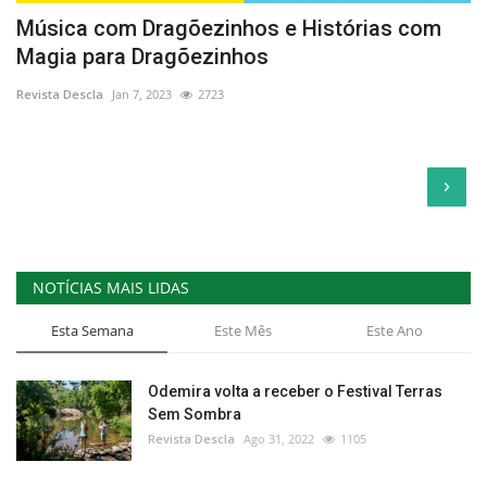
Música com Dragõezinhos e Histórias com
Magia para Dragõezinhos
Revista Descla
Jan 7, 2023
2723
›
NOTÍCIAS MAIS LIDAS
Esta Semana
Este Mês
Este Ano
Odemira volta a receber o Festival Terras
Sem Sombra
Revista Descla
Ago 31, 2022
1105