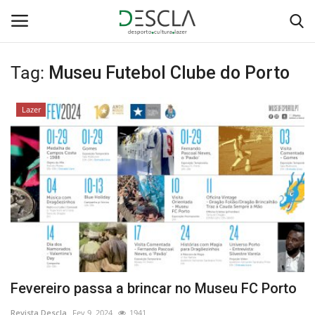
Tag:
Museu Futebol Clube do Porto
Login
Registar
Lazer
Home
...by Descla
Desporto
Contactos
Sobre Nós
Fevereiro passa a brincar no Museu FC Porto
Educação
Revista Descla
Fev 9, 2024
1941