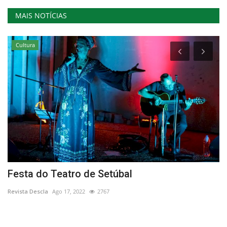
MAIS NOTÍCIAS
Cultura
Festa do Teatro de Setúbal
O
Revista Descla
Ago 17, 2022
2767
Re