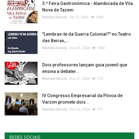
3.ª Feira Gastronómica - Alambicada de Vila
Nova de Tazem
Revista Descla
Set 27, 2022
1096
"Lembras-te da Guerra Colonial?" no Teatro
das Beiras,...
Revista Descla
Out 21, 2024
1064
Dois professores lançam guia juvenil que
ensina a debater...
Revista Descla
Out 21, 2024
718
IV Congresso Empresarial da Póvoa de
Varzim promete dois...
Revista Descla
Out 22, 2024
717
REDES SOCIAIS