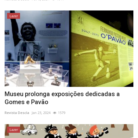
Estatuto Editorial
Lazer
Saúde
Ficha técnica
Cultura
Lazer
Ambiente
Museu prolonga exposições dedicadas a
Gomes e Pavão
Revista Descla
Jan 23, 2024
1579
Lazer