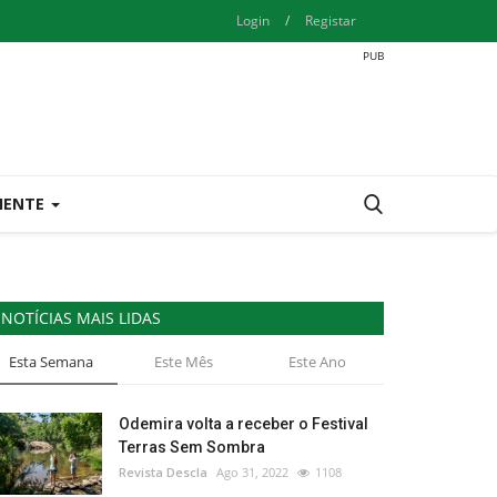
Login
/
Registar
IENTE
NOTÍCIAS MAIS LIDAS
Esta Semana
Este Mês
Este Ano
Odemira volta a receber o Festival
Terras Sem Sombra
Revista Descla
Ago 31, 2022
1108