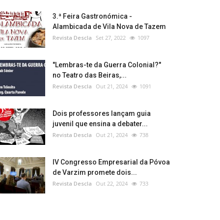
3.ª Feira Gastronómica -
Alambicada de Vila Nova de Tazem
Revista Descla
Set 27, 2022
1097
"Lembras-te da Guerra Colonial?"
no Teatro das Beiras,...
Revista Descla
Out 21, 2024
1091
Dois professores lançam guia
juvenil que ensina a debater...
Revista Descla
Out 21, 2024
738
IV Congresso Empresarial da Póvoa
de Varzim promete dois...
Revista Descla
Out 22, 2024
733