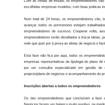
Com as visitas de estudo, os empreendedores vão 
escolhidas empresas modelos, com boas práticas ins
Num total de 24 horas, os empreendedores vão, t
avançar, todos os pormenores estejam trabalhados
empreendedores de sucesso. Cooperar volta, ass
empreendedores serão desafiados a trocar ideias, pa
rede que quer por à prova as ideias de negócio e fazê
Esta fase não fica por aqui, todos os empreended
empresas representativas da tipologia do plano de
por um consultor especializado em gestão de 
projecto/plano de negócios e acompanhamento do pr
Inscrições abertas a todos os empreendedores
Os dez empreendedores que concluíram a fase a
Negócios fazem um balanço muito positivo, na medida