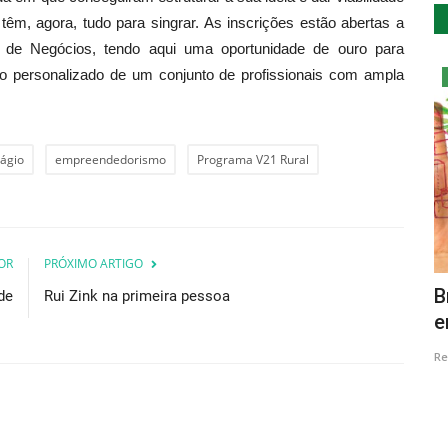
e têm, agora, tudo para singrar. As inscrições estão abertas a
de Negócios, tendo aqui uma oportunidade de ouro para
co personalizado de um conjunto de profissionais com ampla
Cultura
ágio
empreendedorismo
Programa V21 Rural
OR
PRÓXIMO ARTIGO
Rotary Club de Montemor-o-Velho
B
de
Rui Zink na primeira pessoa
...
celebra 20 anos com exposição...
e
Revista Descla
Dez 30, 2023
1753
Re