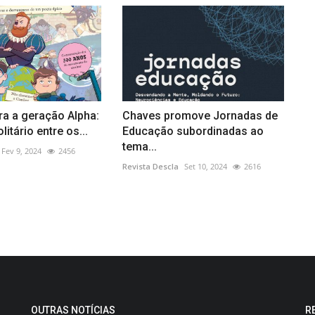
a a geração Alpha:
Chaves promove Jornadas de
itário entre os...
Educação subordinadas ao
tema...
Fev 9, 2024
2456
Revista Descla
Set 10, 2024
2616
OUTRAS NOTÍCIAS
R