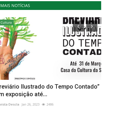
MAIS NOTÍCIAS
Cultura
Cultura
reviário Ilustrado do Tempo Contado”
‘Vila das A
m exposição até...
mestre dos 
vista Descla
Jan 26, 2023
2486
Revista Descla
Ju