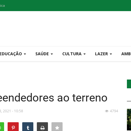
nica
EDUCAÇÃO
SAÚDE
CULTURA
LAZER
AMB
eendedores ao terreno
8, 2021 - 10:58
4794