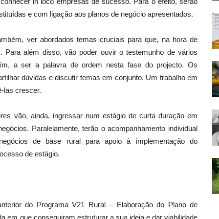
conhecer in loco empresas de sucesso. Para o efeito, serão
tituídas e com ligação aos planos de negócio apresentados.
ambém, ver abordados temas cruciais para que, na hora de
. Para além disso, vão poder ouvir o testemunho de vários
im, a ser a palavra de ordem nesta fase do projecto. Os
rtilhar dúvidas e discutir temas em conjunto. Um trabalho em
-las crescer.
ores vão, ainda, ingressar num estágio de curta duração em
 negócios. Paralelamente, terão o acompanhamento individual
negócios de base rural para apoio à implementação do
ocesso de estágio.
nterior do Programa V21 Rural – Elaboração do Plano de
 em que conseguiram estruturar a sua ideia e dar viabilidade