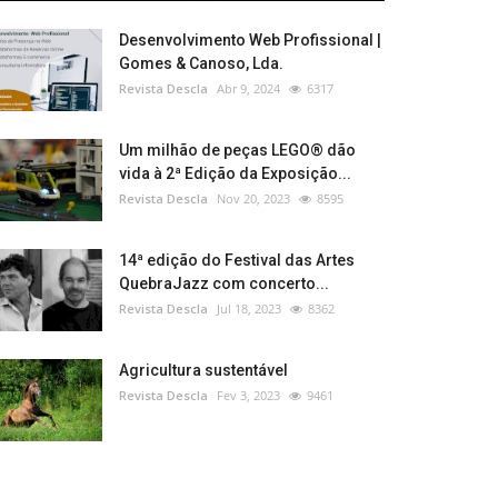
Desenvolvimento Web Profissional |
Gomes & Canoso, Lda.
Revista Descla
Abr 9, 2024
6317
Um milhão de peças LEGO® dão
vida à 2ª Edição da Exposição...
Revista Descla
Nov 20, 2023
8595
14ª edição do Festival das Artes
QuebraJazz com concerto...
Revista Descla
Jul 18, 2023
8362
Agricultura sustentável
Revista Descla
Fev 3, 2023
9461