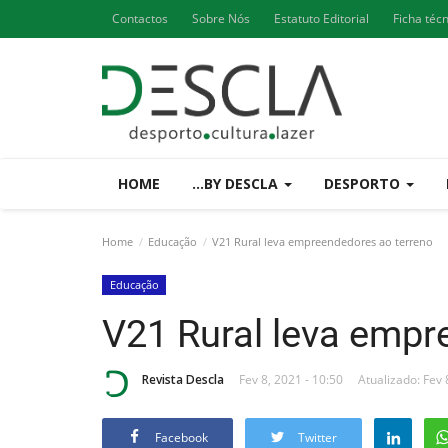
Contactos
Sobre Nós
Estatuto Editorial
Ficha téc
HOME
...BY DESCLA
DESPORTO
Home
Educação
V21 Rural leva empreendedores ao terreno
Educação
V21 Rural leva empr
Revista Descla
Fev 8, 2021 - 10:50
Atualizado: Fev 
Facebook
Twitter