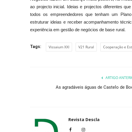
ao projecto inicial. Ideias e projectos diferentes qu
todos os empreendedores que tenham um Plano 
estruturar ideias e receber acompanhamento técni
Cultura
experiência em gestão de negócios de base rural.
Tags:
Vissaium XXI
V21 Rural
Cooperação e Est
ARTIGO ANTERI
“Linhas de Escrita: O acervo
As agradáveis águas de Castelo de Bo
documental de Almeida Moreira”
Revista Descla
Abr 8, 2022
3127
Revista Descla