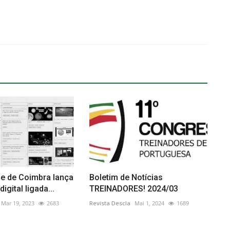
de de Coimbra lança
Boletim de Notícias
igital ligada...
TREINADORES! 2024/03
Mar 19, 2023
2683
Revista Descla
Mai 1, 2024
1689