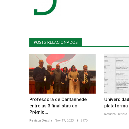
POSTS RELACIONADOS
Professora de Cantanhede
Universida
entre as 3 finalistas do
plataforma d
Prémio...
Revista Descla
Revista Descla
Nov 17, 2023
2170