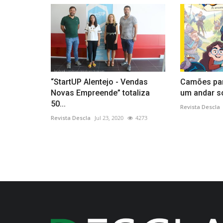
“StartUP Alentejo - Vendas
Camões par
Novas Empreende” totaliza
um andar sol
50...
Revista Descla
Revista Descla
Jul 23, 2020
4273