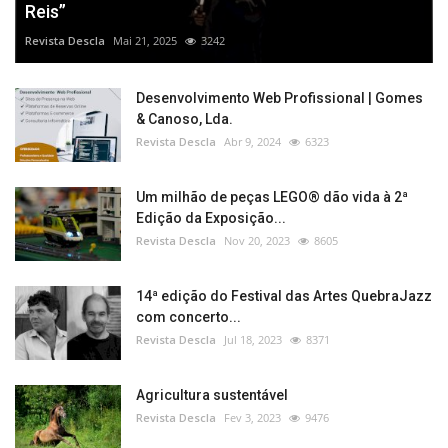
Reis”
Revista Descla
Mai 21, 2025
3242
Desenvolvimento Web Profissional | Gomes
& Canoso, Lda.
Revista Descla
Abr 9, 2024
6323
Um milhão de peças LEGO® dão vida à 2ª
Edição da Exposição...
Revista Descla
Nov 20, 2023
8605
14ª edição do Festival das Artes QuebraJazz
com concerto...
Revista Descla
Jul 18, 2023
8371
Agricultura sustentável
Revista Descla
Fev 3, 2023
9476