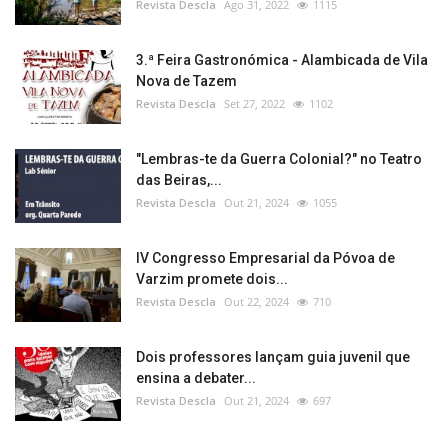
Revista Descla
Ago 31, 2022
1115
3.ª Feira Gastronómica - Alambicada de Vila
Nova de Tazem
Revista Descla
Set 27, 2022
1102
"Lembras-te da Guerra Colonial?" no Teatro
das Beiras,...
Revista Descla
Out 21, 2024
1055
IV Congresso Empresarial da Póvoa de
Varzim promete dois...
Revista Descla
Out 22, 2024
710
Dois professores lançam guia juvenil que
ensina a debater...
Revista Descla
Out 21, 2024
697