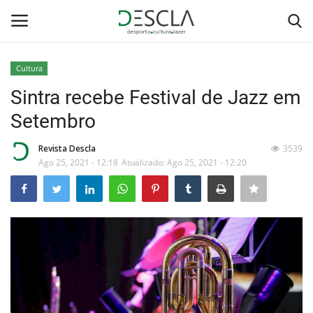
Cultura
Login
Registar
Sintra recebe Festival de Jazz em
Setembro
Home
Revista Descla
3539
...by Descla
Ago 25, 2021 - 12:18
Atualizado: Ago 25, 2021 - 12:20
Desporto
Contactos
Sobre Nós
Educação