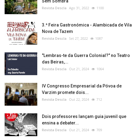
Sem Sombra
Revista Descla
Ago 31, 2022
1100
3.ª Feira Gastronómica - Alambicada de Vila
Nova de Tazem
Revista Descla
Set 27, 2022
1087
"Lembras-te da Guerra Colonial?" no Teatro
das Beiras,...
Revista Descla
Out 21, 2024
1064
IV Congresso Empresarial da Póvoa de
Varzim promete dois...
Revista Descla
Out 22, 2024
712
Dois professores lançam guia juvenil que
ensina a debater...
Revista Descla
Out 21, 2024
709