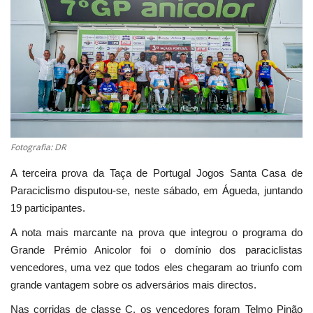
Estatuto Editorial
Saúde
Ficha técnica
Cultura
Fotografia: DR
Lazer
A terceira prova da Taça de Portugal Jogos Santa Casa de
Paraciclismo disputou-se, neste sábado, em Águeda, juntando
Ambiente
19 participantes.
A nota mais marcante na prova que integrou o programa do
Grande Prémio Anicolor foi o domínio dos paraciclistas
vencedores, uma vez que todos eles chegaram ao triunfo com
grande vantagem sobre os adversários mais directos.
Nas corridas de classe C, os vencedores foram Telmo Pinão