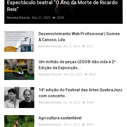
Espectáculo teatral “O Ano da Morte de Ricardo
Reis”
Revista Descla
Mai 21, 2025
3238
Desenvolvimento Web Profissional | Gomes
& Canoso, Lda.
Revista Descla
Abr 9, 2024
6321
Um milhão de peças LEGO® dão vida à 2ª
Edição da Exposição...
Revista Descla
Nov 20, 2023
8602
14ª edição do Festival das Artes QuebraJazz
com concerto...
Revista Descla
Jul 18, 2023
8368
Agricultura sustentável
Revista Descla
Fev 3, 2023
9474