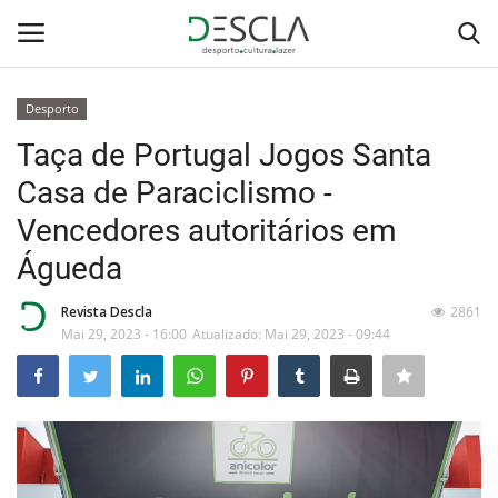
Desporto
Login
Registar
Taça de Portugal Jogos Santa
Casa de Paraciclismo -
Home
Vencedores autoritários em
...by Descla
Águeda
Desporto
Revista Descla
2861
Mai 29, 2023 - 16:00
Atualizado: Mai 29, 2023 - 09:44
Contactos
Sobre Nós
Educação