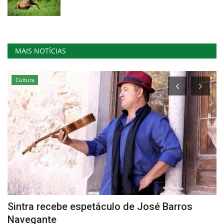
MAIS NOTÍCIAS
Cultura
a
Sintra recebe espetáculo de José Barros
F
Navegante
s