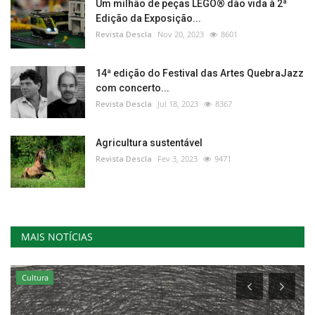
Um milhão de peças LEGO® dão vida à 2ª
Edição da Exposição...
Revista Descla
Nov 20, 2023
8601
14ª edição do Festival das Artes QuebraJazz
com concerto...
Revista Descla
Jul 18, 2023
8367
Agricultura sustentável
Revista Descla
Fev 3, 2023
9471
MAIS NOTÍCIAS
Cultura