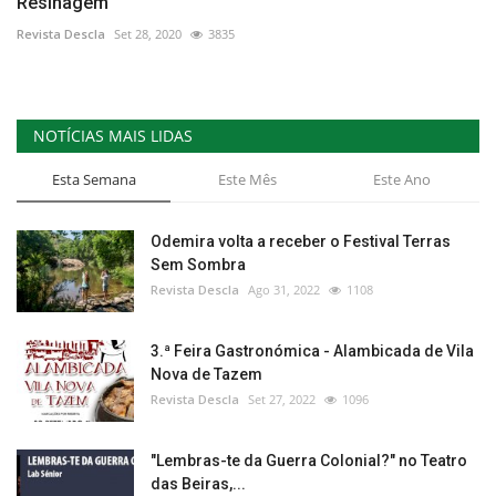
Resinagem
Revista Descla
Set 28, 2020
3835
NOTÍCIAS MAIS LIDAS
Esta Semana
Este Mês
Este Ano
Odemira volta a receber o Festival Terras
Sem Sombra
Revista Descla
Ago 31, 2022
1108
3.ª Feira Gastronómica - Alambicada de Vila
Nova de Tazem
Revista Descla
Set 27, 2022
1096
"Lembras-te da Guerra Colonial?" no Teatro
das Beiras,...