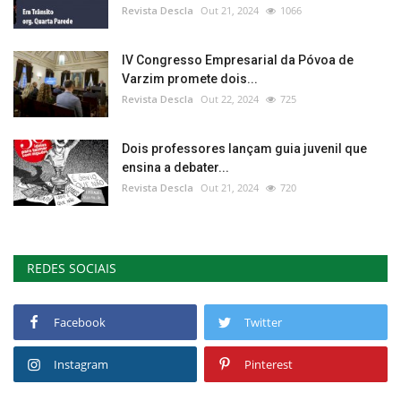
Revista Descla
Out 21, 2024
1066
IV Congresso Empresarial da Póvoa de
Varzim promete dois...
Revista Descla
Out 22, 2024
725
Dois professores lançam guia juvenil que
ensina a debater...
Revista Descla
Out 21, 2024
720
REDES SOCIAIS
Facebook
Twitter
Instagram
Pinterest