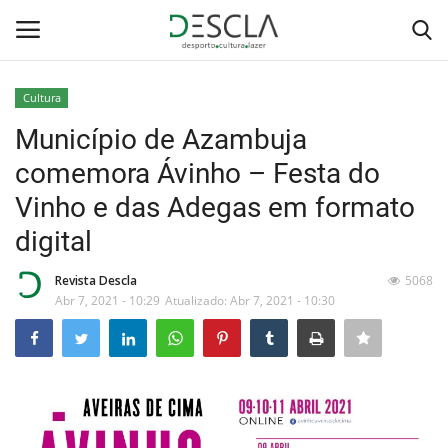
Cultura
Login
Registar
Município de Azambuja
comemora Ávinho – Festa do
Home
Vinho e das Adegas em formato
...by Descla
digital
Desporto
Revista Descla
5068
Abr 7, 2021 - 10:29
Atualizado: Abr 7, 2021 - 10:30
Contactos
Sobre Nós
Educação