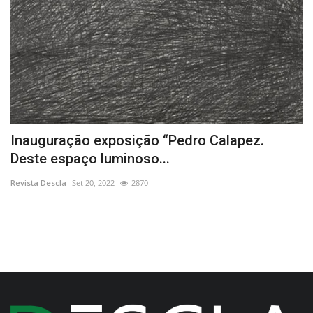
es
Inauguração exposição “Pedro Calapez.
M
Deste espaço luminoso...
C
Revista Descla
Set 20, 2022
2870
Re