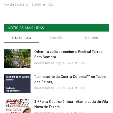
Revista Descla
Jul 11, 2020
4322
NOTÍCIAS MAIS LIDAS
Esta Semana
Este Mês
Este Ano
Odemira volta a receber o Festival Terras
Sem Sombra
Revista Descla
Ago 31, 2022
1105
"Lembras-te da Guerra Colonial?" no Teatro
das Beiras,...
Revista Descla
Out 21, 2024
1095
3.ª Feira Gastronómica - Alambicada de Vila
Nova de Tazem
Revista Descla
Set 27, 2022
1092