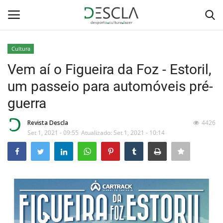
Cultura
Login
Registar
Vem aí o Figueira da Foz - Estoril,
um passeio para automóveis pré-
Home
guerra
...by Descla
Revista Descla
4426
Set 1, 2021 - 09:55
Atualizado: Set 1, 2021 - 10:14
Desporto
Contactos
Sobre Nós
Educação