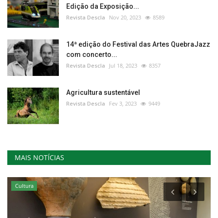
Edição da Exposição...
Revista Descla
Nov 20, 2023
8589
14ª edição do Festival das Artes QuebraJazz
com concerto...
Revista Descla
Jul 18, 2023
8357
Agricultura sustentável
Revista Descla
Fev 3, 2023
9449
MAIS NOTÍCIAS
Cultura