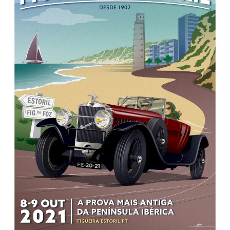
Estatuto Editorial
Saúde
Ficha técnica
Cultura
Lazer
Ambiente