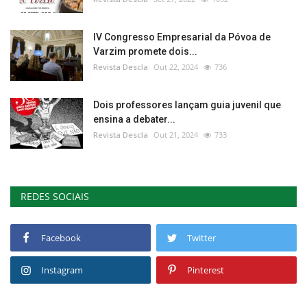
IV Congresso Empresarial da Póvoa de
Varzim promete dois...
Revista Descla
Out 22, 2024
736
Dois professores lançam guia juvenil que
ensina a debater...
Revista Descla
Out 21, 2024
733
REDES SOCIAIS
Facebook
Twitter
Instagram
Pinterest