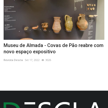
Museu de Almada - Covas de Pão reabre com
T
novo espaço expositivo
e
Revista Descla
Set 17, 2022
3026
Re