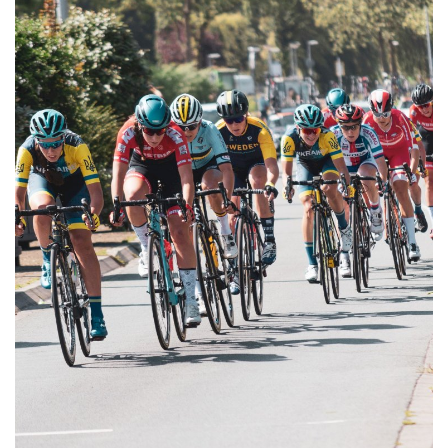
Estatuto Editorial
Saúde
Ficha técnica
Cultura
Lazer
Ambiente