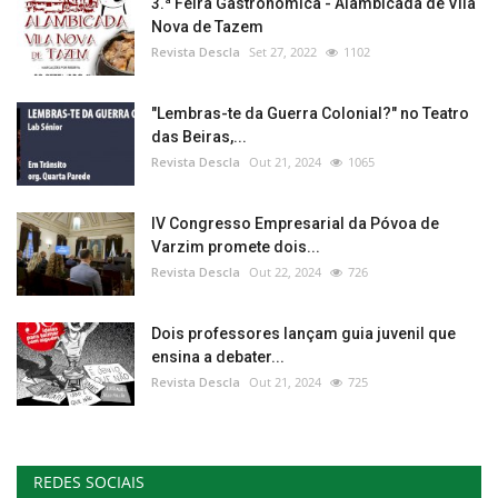
3.ª Feira Gastronómica - Alambicada de Vila
Nova de Tazem
Revista Descla
Set 27, 2022
1102
"Lembras-te da Guerra Colonial?" no Teatro
das Beiras,...
Revista Descla
Out 21, 2024
1065
IV Congresso Empresarial da Póvoa de
Varzim promete dois...
Revista Descla
Out 22, 2024
726
Dois professores lançam guia juvenil que
ensina a debater...
Revista Descla
Out 21, 2024
725
REDES SOCIAIS