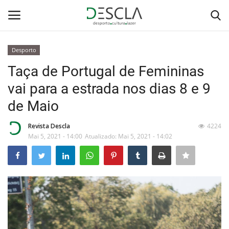
Desporto
Login
Registar
Taça de Portugal de Femininas
vai para a estrada nos dias 8 e 9
Home
de Maio
...by Descla
Revista Descla
4224
Mai 5, 2021 - 14:00
Atualizado: Mai 5, 2021 - 14:02
Desporto
Contactos
Sobre Nós
Educação