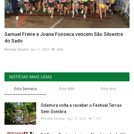
Samuel Freire e Joana Fonseca vencem São Silvestre
do Sado
Revista Descla
Jan 11, 2023
2686
NOTÍCIAS MAIS LIDAS
Esta Semana
Este Mês
Este Ano
Odemira volta a receber o Festival Terras
Sem Sombra
Revista Descla
Ago 31, 2022
1108