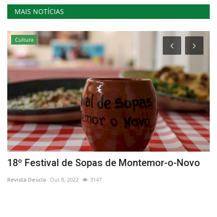
MAIS NOTÍCIAS
Cultura
18º Festival de Sopas de Montemor-o-Novo
P
t
Revista Descla
Out 8, 2022
3147
Re