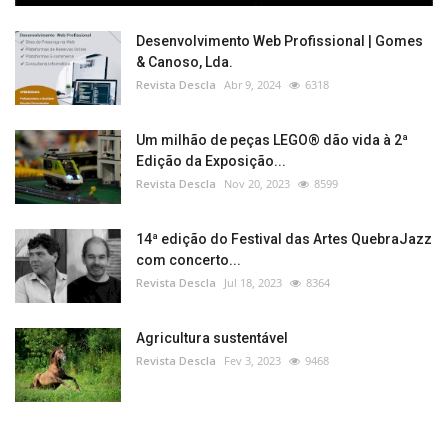
Desenvolvimento Web Profissional | Gomes
& Canoso, Lda.
Revista Descla
Abr 9, 2024
6318
Um milhão de peças LEGO® dão vida à 2ª
Edição da Exposição...
Revista Descla
Nov 20, 2023
8599
14ª edição do Festival das Artes QuebraJazz
com concerto...
Revista Descla
Jul 18, 2023
8364
Agricultura sustentável
Revista Descla
Fev 3, 2023
9468