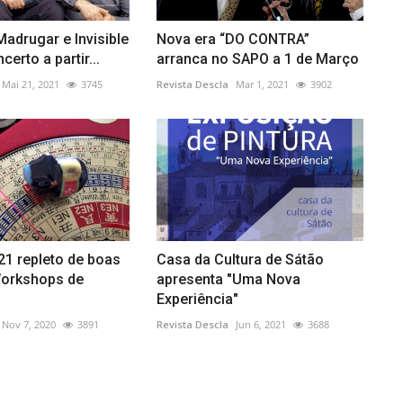
adrugar e Invisible
Nova era “DO CONTRA”
erto a partir...
arranca no SAPO a 1 de Março
Mai 21, 2021
3745
Revista Descla
Mar 1, 2021
3902
21 repleto de boas
Casa da Cultura de Sátão
Workshops de
apresenta "Uma Nova
Experiência"
Nov 7, 2020
3891
Revista Descla
Jun 6, 2021
3688