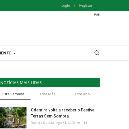
Login
/
Registar
IENTE
NOTÍCIAS MAIS LIDAS
Esta Semana
Este Mês
Este Ano
Odemira volta a receber o Festival
Terras Sem Sombra
Revista Descla
Ago 31, 2022
1141