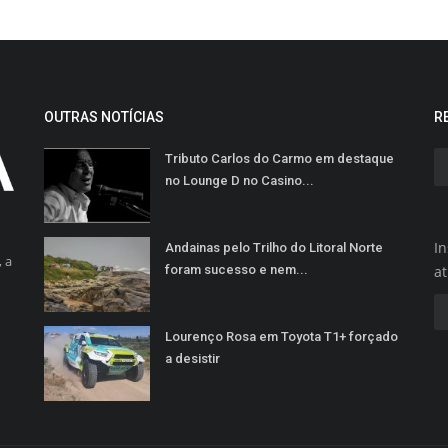
OUTRAS NOTÍCIAS
R
Tributo Carlos do Carmo em destaque
no Lounge D no Casino...
In
Andainas pelo Trilho do Litoral Norte
 a
foram sucesso e nem...
a
Lourenço Rosa em Toyota T1+ forçado
a desistir