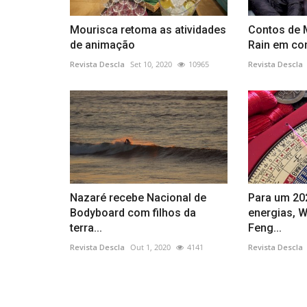
Mourisca retoma as atividades
Contos de M
de animação
Rain em conc
Revista Descla
Set 10, 2020
10965
Revista Descla
Nazaré recebe Nacional de
Para um 20
Bodyboard com filhos da
energias, 
terra...
Feng...
Revista Descla
Out 1, 2020
4141
Revista Descla