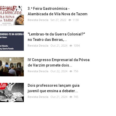
3.ª Feira Gastronómica -
Alambicada de Vila Nova de Tazem
Revista Descla
Set 27, 2022
1130
"Lembras-te da Guerra Colonial?"
no Teatro das Beiras,...
Revista Descla
Out 21, 2024
1094
IV Congresso Empresarial da Póvoa
de Varzim promete dois...
Revista Descla
Out 22, 2024
756
Dois professores lançam guia
juvenil que ensina a debater...
Revista Descla
Out 21, 2024
745