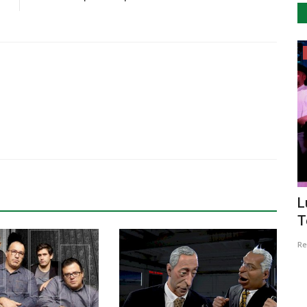
...by Descla
CCV
O motor da República
L
T
Revista Descla
Ago 6, 2018
6529
Re