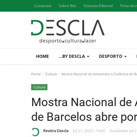
Contactos
Sobre Nós
Estatuto Editorial
Ficha téc
HOME
...BY DESCLA
DESPORTO
Home
Cultura
Mostra Nacional de Artesanato e Cerâmica de Ba
Cultura
Mostra Nacional de 
de Barcelos abre por
Revista Descla
Jul 21, 2023 - 14:00
Atualizado: Jul 