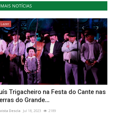
MAIS NOTÍCIAS
Lazer
Cultura
uís Trigacheiro na Festa do Cante nas
Territórios
erras do Grande...
prioridade
vista Descla
Jul 18, 2023
2189
Revista Descla
Fe