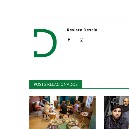
Cultura
Revista Descla
POSTS RELACIONADOS
Exposição 'Raízes' patente no 
Floresta até ao fim do...
Revista Descla
Dez 7, 2022
2616