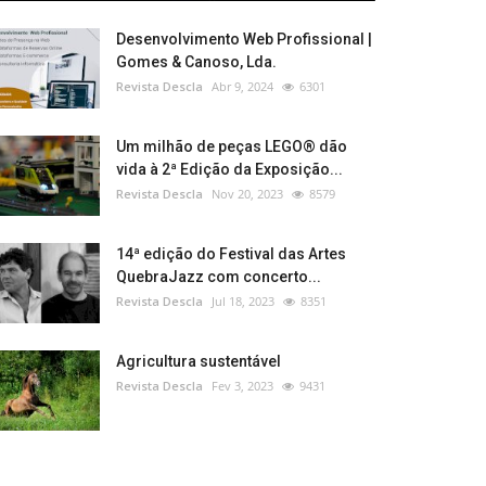
Desenvolvimento Web Profissional |
Gomes & Canoso, Lda.
Revista Descla
Abr 9, 2024
6301
Um milhão de peças LEGO® dão
vida à 2ª Edição da Exposição...
Revista Descla
Nov 20, 2023
8579
14ª edição do Festival das Artes
QuebraJazz com concerto...
Revista Descla
Jul 18, 2023
8351
Agricultura sustentável
Revista Descla
Fev 3, 2023
9431