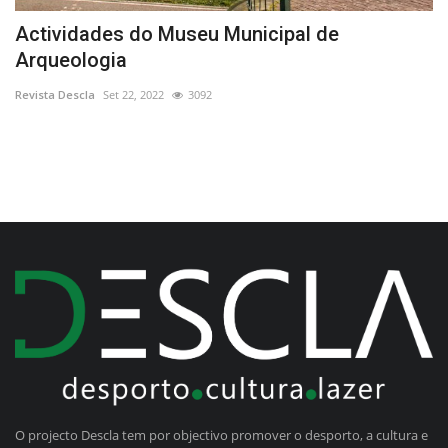
Actividades do Museu Municipal de
X
Arqueologia
Re
Revista Descla
Set 22, 2022
3092
O projecto Descla tem por objectivo promover o desporto, a cultura e