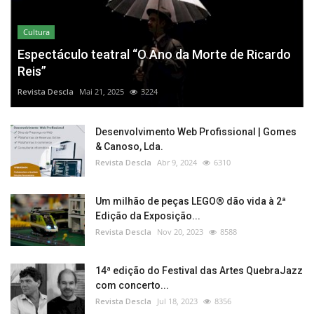
Cultura
Espectáculo teatral “O Ano da Morte de Ricardo
Reis”
Revista Descla
Mai 21, 2025
3224
Desenvolvimento Web Profissional | Gomes
& Canoso, Lda.
Revista Descla
Abr 9, 2024
6310
Um milhão de peças LEGO® dão vida à 2ª
Edição da Exposição...
Revista Descla
Nov 20, 2023
8588
14ª edição do Festival das Artes QuebraJazz
com concerto...
Revista Descla
Jul 18, 2023
8356