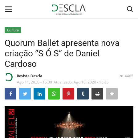
Cultura
Login
Registar
Quorum Ballet apresenta nova
criação “S Ó S” de Daniel
Home
Cardoso
...by Descla
Revista Descla
4485
Ago 11, 2020 - 15:00
Atualizado: Ago 10, 2020 - 16:05
Desporto
Contactos
Sobre Nós
Educação