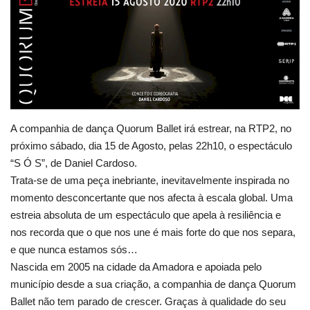
Estatuto Editorial
Saúde
Ficha técnica
A companhia de dança Quorum Ballet irá estrear, na RTP2, no
Cultura
próximo sábado, dia 15 de Agosto, pelas 22h10, o espectáculo
“S Ó S”, de Daniel Cardoso.
Lazer
Trata-se de uma peça inebriante, inevitavelmente inspirada no
momento desconcertante que nos afecta à escala global. Uma
Ambiente
estreia absoluta de um espectáculo que apela à resiliência e
nos recorda que o que nos une é mais forte do que nos separa,
e que nunca estamos sós…
Nascida em 2005 na cidade da Amadora e apoiada pelo
município desde a sua criação, a companhia de dança Quorum
Ballet não tem parado de crescer. Graças à qualidade do seu