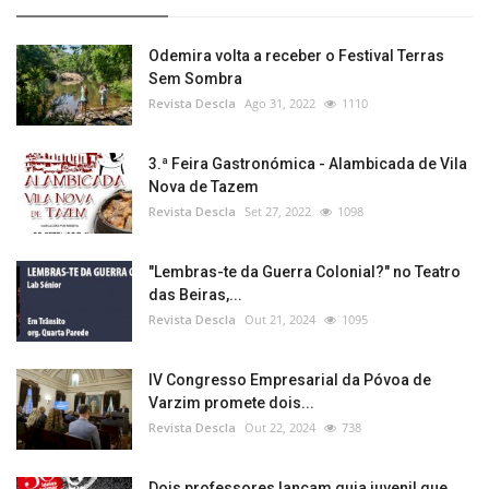
Odemira volta a receber o Festival Terras
Sem Sombra
Revista Descla
Ago 31, 2022
1110
3.ª Feira Gastronómica - Alambicada de Vila
Nova de Tazem
Revista Descla
Set 27, 2022
1098
"Lembras-te da Guerra Colonial?" no Teatro
das Beiras,...
Revista Descla
Out 21, 2024
1095
IV Congresso Empresarial da Póvoa de
Varzim promete dois...
Revista Descla
Out 22, 2024
738
Dois professores lançam guia juvenil que