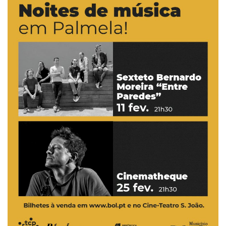
Estatuto Editorial
Saúde
Ficha técnica
Cultura
Lazer
Ambiente