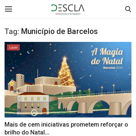
Tag:
Município de Barcelos
Login
Registar
Lazer
Home
...by Descla
Desporto
Contactos
Sobre Nós
Mais de cem iniciativas prometem reforçar o
Educação
brilho do Natal...