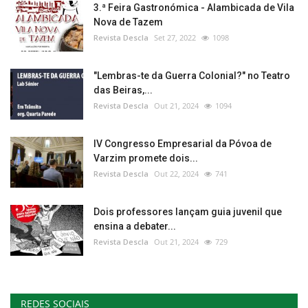
3.ª Feira Gastronómica - Alambicada de Vila
Nova de Tazem
Revista Descla
Set 27, 2022
1098
"Lembras-te da Guerra Colonial?" no Teatro
das Beiras,...
Revista Descla
Out 21, 2024
1094
IV Congresso Empresarial da Póvoa de
Varzim promete dois...
Revista Descla
Out 22, 2024
741
Dois professores lançam guia juvenil que
ensina a debater...
Revista Descla
Out 21, 2024
729
REDES SOCIAIS