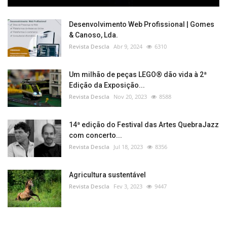
Desenvolvimento Web Profissional | Gomes
& Canoso, Lda.
Revista Descla
Abr 9, 2024
6310
Um milhão de peças LEGO® dão vida à 2ª
Edição da Exposição...
Revista Descla
Nov 20, 2023
8588
14ª edição do Festival das Artes QuebraJazz
com concerto...
Revista Descla
Jul 18, 2023
8356
Agricultura sustentável
Revista Descla
Fev 3, 2023
9447