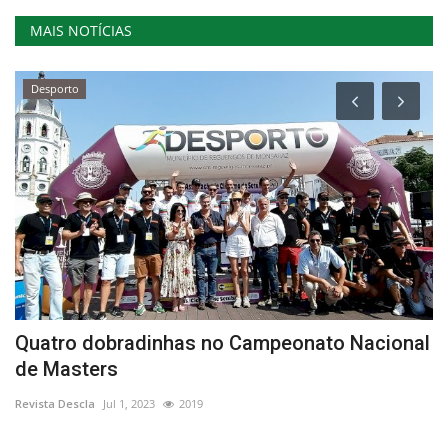
MAIS NOTÍCIAS
Desporto
Quatro dobradinhas no Campeonato Nacional
G
de Masters
d
Revista Descla
Jul 1, 2023
2019
Re