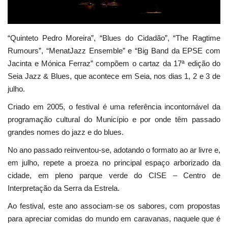
Estatuto Editorial
“Quinteto Pedro Moreira”, “Blues do Cidadão”, “The Ragtime
Saúde
Rumours”, “MenatJazz Ensemble” e “Big Band da EPSE com
Jacinta e Mónica Ferraz” compõem o cartaz da 17ª edição do
Ficha técnica
Seia Jazz & Blues, que acontece em Seia, nos dias 1, 2 e 3 de
julho.
Cultura
Criado em 2005, o festival é uma referência incontornável da
programação cultural do Município e por onde têm passado
Lazer
grandes nomes do jazz e do blues.
Ambiente
No ano passado reinventou-se, adotando o formato ao ar livre e,
em julho, repete a proeza no principal espaço arborizado da
cidade, em pleno parque verde do CISE – Centro de
Interpretação da Serra da Estrela.
Ao festival, este ano associam-se os sabores, com propostas
para apreciar comidas do mundo em caravanas, naquele que é