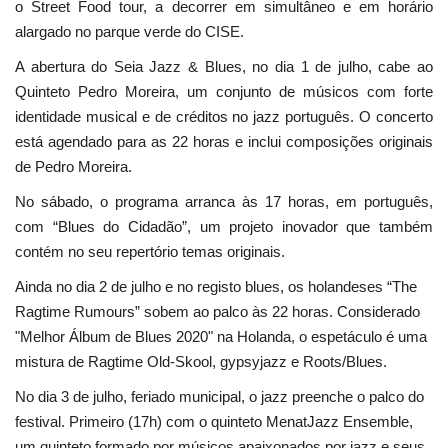
o Street Food tour, a decorrer em simultâneo e em horário
alargado no parque verde do CISE.
A abertura do Seia Jazz & Blues, no dia 1 de julho, cabe ao
Quinteto Pedro Moreira, um conjunto de músicos com forte
identidade musical e de créditos no jazz português. O concerto
está agendado para as 22 horas e inclui composições originais
de Pedro Moreira.
No sábado, o programa arranca às 17 horas, em português,
com “Blues do Cidadão”, um projeto inovador que também
contém no seu repertório temas originais.
Ainda no dia 2 de julho e no registo blues, os holandeses “The
Ragtime Rumours” sobem ao palco às 22 horas. Considerado
"Melhor Álbum de Blues 2020" na Holanda, o espetáculo é uma
mistura de Ragtime Old-Skool, gypsyjazz e Roots/Blues.
No dia 3 de julho, feriado municipal, o jazz preenche o palco do
festival. Primeiro (17h) com o quinteto MenatJazz Ensemble,
um quinteto formado por músicos apaixonados por jazz e seus