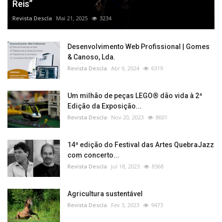
Reis”
Revista Descla
Mai 21, 2025
3234
Desenvolvimento Web Profissional | Gomes
& Canoso, Lda.
Revista Descla
Abr 9, 2024
6319
Um milhão de peças LEGO® dão vida à 2ª
Edição da Exposição...
Revista Descla
Nov 20, 2023
8601
14ª edição do Festival das Artes QuebraJazz
com concerto...
Revista Descla
Jul 18, 2023
8368
Agricultura sustentável
Revista Descla
Fev 3, 2023
9473