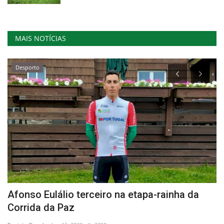
MAIS NOTÍCIAS
Desporto
Afonso Eulálio terceiro na etapa-rainha da
E
Corrida da Paz
p