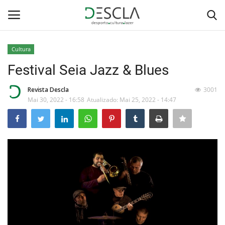
Cultura
Login
Registar
Festival Seia Jazz & Blues
Home
Revista Descla
3001
Mai 30, 2022 - 16:58
Atualizado: Mai 25, 2022 - 14:47
...by Descla
Desporto
Contactos
Sobre Nós
Educação