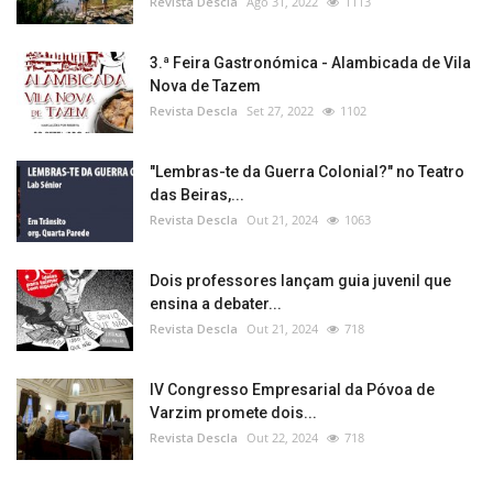
Revista Descla
Ago 31, 2022
1113
3.ª Feira Gastronómica - Alambicada de Vila
Nova de Tazem
Revista Descla
Set 27, 2022
1102
"Lembras-te da Guerra Colonial?" no Teatro
das Beiras,...
Revista Descla
Out 21, 2024
1063
Dois professores lançam guia juvenil que
ensina a debater...
Revista Descla
Out 21, 2024
718
IV Congresso Empresarial da Póvoa de
Varzim promete dois...
Revista Descla
Out 22, 2024
718