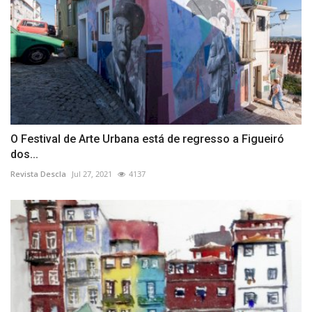
O Festival de Arte Urbana está de regresso a Figueiró
dos...
Revista Descla
Jul 27, 2021
4137