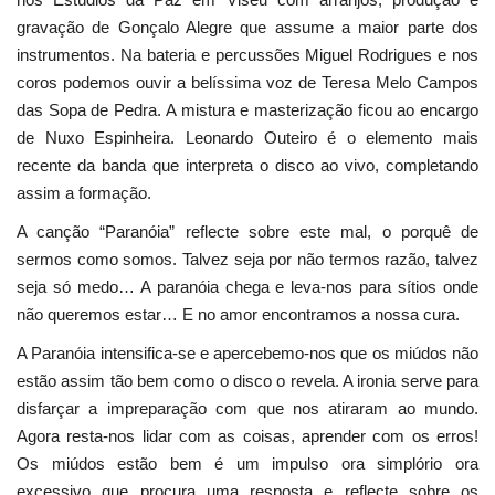
gravação de Gonçalo Alegre que assume a maior parte dos
instrumentos. Na bateria e percussões Miguel Rodrigues e nos
coros podemos ouvir a belíssima voz de Teresa Melo Campos
das Sopa de Pedra. A mistura e masterização ficou ao encargo
de Nuxo Espinheira. Leonardo Outeiro é o elemento mais
recente da banda que interpreta o disco ao vivo, completando
assim a formação.
A canção “Paranóia” reflecte sobre este mal, o porquê de
sermos como somos. Talvez seja por não termos razão, talvez
seja só medo… A paranóia chega e leva-nos para sítios onde
não queremos estar… E no amor encontramos a nossa cura.
A Paranóia intensifica-se e apercebemo-nos que os miúdos não
estão assim tão bem como o disco o revela. A ironia serve para
disfarçar a impreparação com que nos atiraram ao mundo.
Agora resta-nos lidar com as coisas, aprender com os erros!
Os miúdos estão bem é um impulso ora simplório ora
excessivo que procura uma resposta e reflecte sobre os