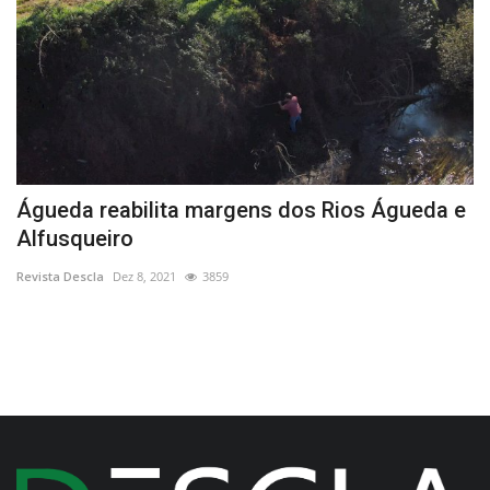
Águeda reabilita margens dos Rios Águeda e
O
Alfusqueiro
B
Revista Descla
Dez 8, 2021
3859
Re