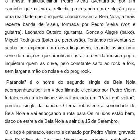
O artista multidisciplinar Pedro Vieira aventura-se por um
caminho que o leva a reflectir, procurando uma solução para
uma realidade que o inquieta criando assim a Bela Noia, a mais
recente banda de Viseu, formada por Pedro Vieira (voz e
guitarra), Leonardo Outeiro (guitarra), Gonçalo Alegre (baixo),
Miguel Rodrigues (bateria e percussão). Tentando reinventar-se,
acaba por explorar uma nova linguagem, criando assim uma
série de canções que amotinam os alicerces da música pop e
inquietam quem as ouve, pelo constante salto ao rock e folk,
sem largar a mão do noise e do prog rock.
“Paranóia” é o nome do segundo single de Bela Noia
acompanhada por um vídeo filmado e editado por Pedro Vieira
fortalecendo a identidade visual iniciada em “Para quê voltar”,
primeiro single da banda. O tema robustece a sonoridade de
Bela Noia e vai esboçando a rota para Os miúdos estão bem,
disco de estreia de Bela Noia a sair dia 15 de Setembro.
O disco é pensado, escrito e cantado por Pedro Vieira, gravado
nos Estúdios da Paz em Viseu com arranjos, produção e