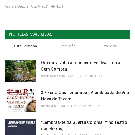
Revista Descla
Out 6, 2021
4201
NOTÍCIAS MAIS LIDAS
Esta Semana
Este Mês
Este Ano
Odemira volta a receber o Festival Terras
Sem Sombra
Revista Descla
Ago 31, 2022
1139
3.ª Feira Gastronómica - Alambicada de Vila
Nova de Tazem
Revista Descla
Set 27, 2022
1128
"Lembras-te da Guerra Colonial?" no Teatro
das Beiras,...