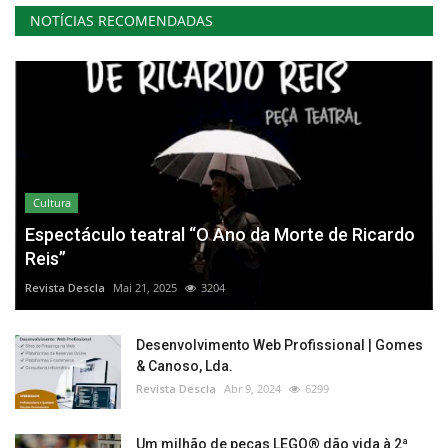
NOTÍCIAS RECOMENDADAS
Cultura
Espectáculo teatral “O Ano da Morte de Ricardo
Reis”
Revista Descla
Mai 21, 2025
3204
Desenvolvimento Web Profissional | Gomes
& Canoso, Lda.
Revista Descla
Abr 9, 2024
6299
Um milhão de peças LEGO® dão vida à 2ª