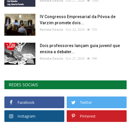
Revista Descla
Out 21, 2024
1093
IV Congresso Empresarial da Póvoa de
Varzim promete dois...
Revista Descla
Out 22, 2024
759
Dois professores lançam guia juvenil que
ensina a debater...
Revista Descla
Out 21, 2024
748
REDES SOCIAIS
Facebook
Twitter
Instagram
Pinterest