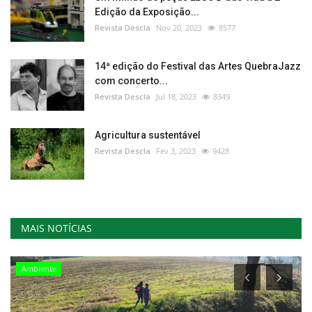
Edição da Exposição...
Revista Descla
Nov 20, 2023
8577
14ª edição do Festival das Artes QuebraJazz
com concerto...
Revista Descla
Jul 18, 2023
8349
Agricultura sustentável
Revista Descla
Fev 3, 2023
9428
MAIS NOTÍCIAS
Ambiente