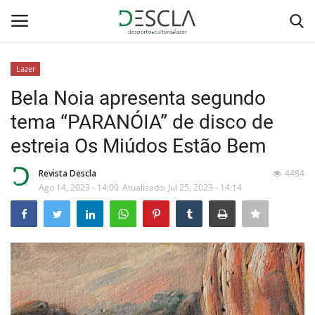
Lazer
Login
Registar
Bela Noia apresenta segundo
tema “PARANÓIA” de disco de
Home
estreia Os Miúdos Estão Bem
...by Descla
Revista Descla
4484
Ago 14, 2023 - 14:00
Atualizado: Jul 25, 2023 - 14:14
Desporto
Contactos
Sobre Nós
Educação