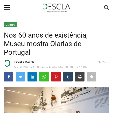
Cultura
Login
Registar
Nos 60 anos de existência,
Museu mostra Olarias de
Home
Portugal
...by Descla
Revista Descla
2438
Mai 9, 2023 - 15:00
Atualizado: Mai 10, 2023 - 14:06
Desporto
Contactos
Sobre Nós
Educação