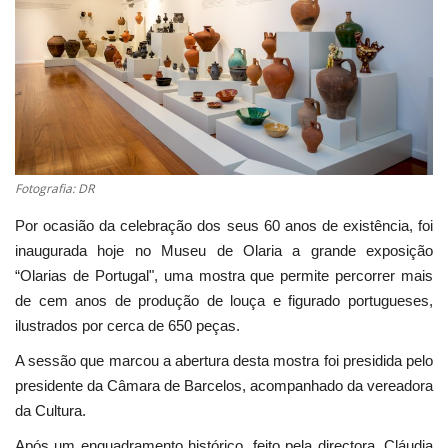
Estatuto Editorial
Saúde
Ficha técnica
Cultura
Fotografia: DR
Por ocasião da celebração dos seus 60 anos de existência, foi
Lazer
inaugurada hoje no Museu de Olaria a grande exposição
“Olarias de Portugal", uma mostra que permite percorrer mais
Ambiente
de cem anos de produção de louça e figurado portugueses,
ilustrados por cerca de 650 peças.
A sessão que marcou a abertura desta mostra foi presidida pelo
presidente da Câmara de Barcelos, acompanhado da vereadora
da Cultura.
Após um enquadramento histórico, feito pela directora, Cláudia