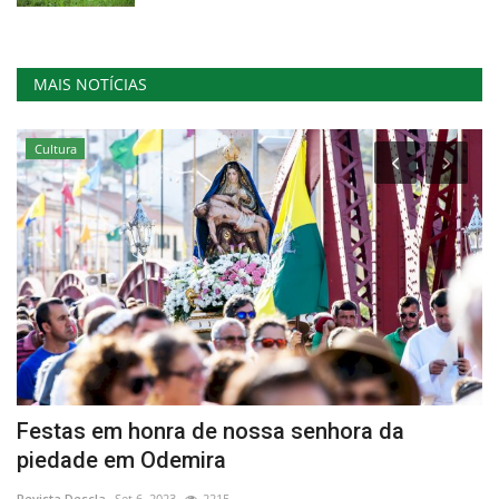
MAIS NOTÍCIAS
Cultura
Festas em honra de nossa senhora da
C
piedade em Odemira
p
Revista Descla
Set 6, 2023
2215
Re