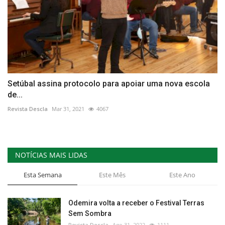
Setúbal assina protocolo para apoiar uma nova escola
de...
Revista Descla
Mar 31, 2021
4067
NOTÍCIAS MAIS LIDAS
Esta Semana
Este Mês
Este Ano
Odemira volta a receber o Festival Terras
Sem Sombra
Revista Descla
Ago 31, 2022
1111