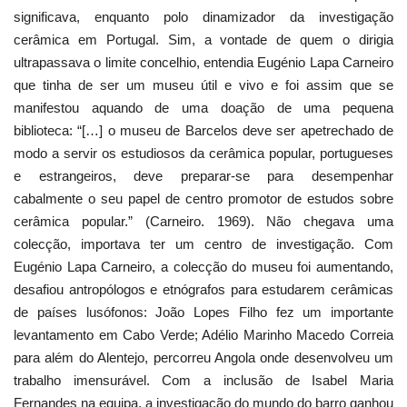
significava, enquanto polo dinamizador da investigação
cerâmica em Portugal. Sim, a vontade de quem o dirigia
ultrapassava o limite concelhio, entendia Eugénio Lapa Carneiro
que tinha de ser um museu útil e vivo e foi assim que se
manifestou aquando de uma doação de uma pequena
biblioteca: “[…] o museu de Barcelos deve ser apetrechado de
modo a servir os estudiosos da cerâmica popular, portugueses
e estrangeiros, deve preparar-se para desempenhar
cabalmente o seu papel de centro promotor de estudos sobre
cerâmica popular.” (Carneiro. 1969). Não chegava uma
colecção, importava ter um centro de investigação. Com
Eugénio Lapa Carneiro, a colecção do museu foi aumentando,
desafiou antropólogos e etnógrafos para estudarem cerâmicas
de países lusófonos: João Lopes Filho fez um importante
levantamento em Cabo Verde; Adélio Marinho Macedo Correia
para além do Alentejo, percorreu Angola onde desenvolveu um
trabalho imensurável. Com a inclusão de Isabel Maria
Fernandes na equipa, a investigação do mundo do barro ganhou