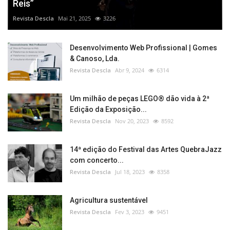
Reis”
Revista Descla
Mai 21, 2025
3226
Desenvolvimento Web Profissional | Gomes
& Canoso, Lda.
Revista Descla
Abr 9, 2024
6314
Um milhão de peças LEGO® dão vida à 2ª
Edição da Exposição...
Revista Descla
Nov 20, 2023
8592
14ª edição do Festival das Artes QuebraJazz
com concerto...
Revista Descla
Jul 18, 2023
8358
Agricultura sustentável
Revista Descla
Fev 3, 2023
9451