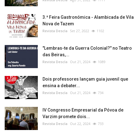
3.ª Feira Gastronómica - Alambicada de Vila
Nova de Tazem
Revista Descla
Set 27, 2022
1102
"Lembras-te da Guerra Colonial?" no Teatro
das Beiras,...
Revista Descla
Out 21, 2024
1089
Dois professores lançam guia juvenil que
ensina a debater...
Revista Descla
Out 21, 2024
734
IV Congresso Empresarial da Póvoa de
Varzim promete dois...
Revista Descla
Out 22, 2024
733