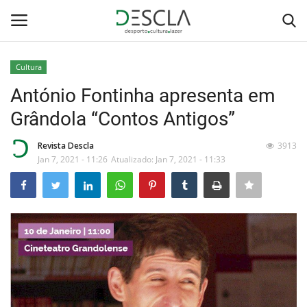
Cultura
Login
Registar
António Fontinha apresenta em
Grândola “Contos Antigos”
Home
Revista Descla
3913
...by Descla
Jan 7, 2021 - 11:26
Atualizado: Jan 7, 2021 - 11:33
Desporto
Contactos
Sobre Nós
Educação