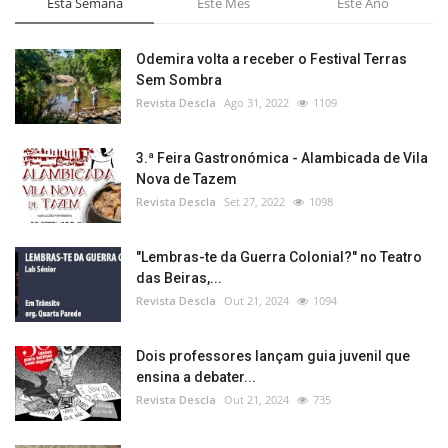
Esta Semana
Este Mês
Este Ano
Odemira volta a receber o Festival Terras
Sem Sombra
Revista Descla
Ago 31, 2022
1109
3.ª Feira Gastronómica - Alambicada de Vila
Nova de Tazem
Revista Descla
Set 27, 2022
1098
"Lembras-te da Guerra Colonial?" no Teatro
das Beiras,...
Revista Descla
Out 21, 2024
1094
Dois professores lançam guia juvenil que
ensina a debater...
Revista Descla
Out 21, 2024
735