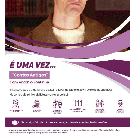
Estatuto Editorial
Saúde
Ficha técnica
Cultura
Lazer
Ambiente