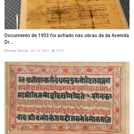
Documento de 1933 foi achado nas obras da da Avenida
Dr....
Revista Descla
Jan 10, 2021
4230