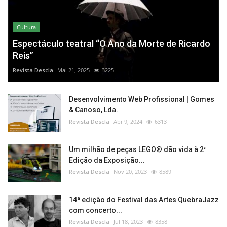
Cultura
Espectáculo teatral “O Ano da Morte de Ricardo
Reis”
Revista Descla
Mai 21, 2025
3225
Desenvolvimento Web Profissional | Gomes
& Canoso, Lda.
Revista Descla
Abr 9, 2024
6313
Um milhão de peças LEGO® dão vida à 2ª
Edição da Exposição...
Revista Descla
Nov 20, 2023
8589
14ª edição do Festival das Artes QuebraJazz
com concerto...
Revista Descla
Jul 18, 2023
8358