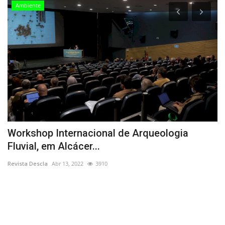
Ambiente
Workshop Internacional de Arqueologia
J
Fluvial, em Alcácer...
A
Revista Descla
Abr 13, 2022
3910
Re