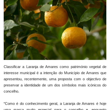
Estatuto Editorial
Saúde
Ficha técnica
Cultura
Lazer
Classificar
a Laranja de Amares como património vegetal de
Ambiente
interesse municipal é a intenção do Município de Amares que
apresentou, recentemente, uma proposta com o objectivo de
preservar a identidade de um dos símbolos mais icónicos do
concelho.
“Como é do conhecimento geral, a Laranja de Amares é hoje
uma marca muito especial para o concelho e, enquanto