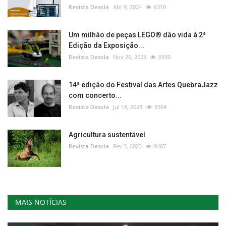
Revista Descla
Abr 9, 2024
6318
Um milhão de peças LEGO® dão vida à 2ª
Edição da Exposição...
Revista Descla
Nov 20, 2023
8599
14ª edição do Festival das Artes QuebraJazz
com concerto...
Revista Descla
Jul 18, 2023
8364
Agricultura sustentável
Revista Descla
Fev 3, 2023
9467
MAIS NOTÍCIAS