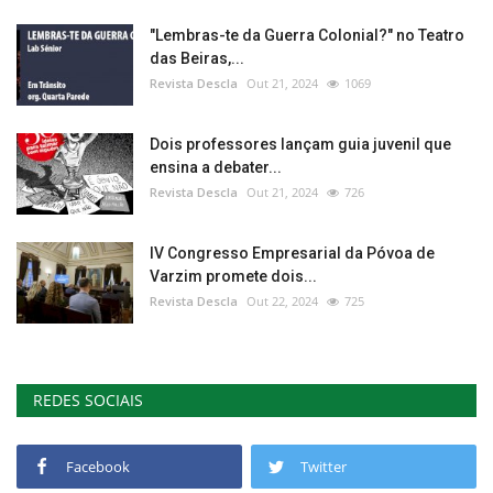
"Lembras-te da Guerra Colonial?" no Teatro
das Beiras,...
Revista Descla
Out 21, 2024
1069
Dois professores lançam guia juvenil que
ensina a debater...
Revista Descla
Out 21, 2024
726
IV Congresso Empresarial da Póvoa de
Varzim promete dois...
Revista Descla
Out 22, 2024
725
REDES SOCIAIS
Facebook
Twitter