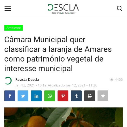
Ambiente
Login
Registar
Câmara Municipal quer
classificar a laranja de Amares
Home
como património vegetal de
...by Descla
interesse municipal
Desporto
Revista Descla
4466
Jan 12, 2021 - 10:12
Atualizado: Jan 12, 2021 - 11:26
Contactos
Sobre Nós
Educação