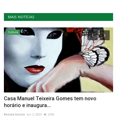
MAIS NOTÍCIAS
Cultura
e
Casa Manuel Teixeira Gomes tem novo
“
horário e inaugura...
n
Revista Descla
Jun 2, 2023
2296
Re