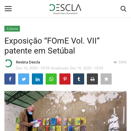
Cultura
Login
Registar
Exposição “FOmE Vol. VII”
patente em Setúbal
Home
Revista Descla
3996
...by Descla
Dez 16, 2020 - 10:59
Atualizado: Dez 16, 2020 - 10:59
Desporto
Contactos
Sobre Nós
Educação