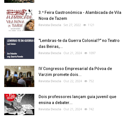
3.ª Feira Gastronómica - Alambicada de Vila
Nova de Tazem
Revista Descla
Set 27, 2022
1121
"Lembras-te da Guerra Colonial?" no Teatro
das Beiras,...
Revista Descla
Out 21, 2024
1097
IV Congresso Empresarial da Póvoa de
Varzim promete dois...
Revista Descla
Out 22, 2024
752
Dois professores lançam guia juvenil que
ensina a debater...
Revista Descla
Out 21, 2024
742