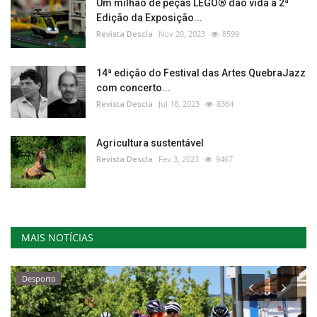
Um milhão de peças LEGO® dão vida à 2ª
Edição da Exposição...
Revista Descla
Nov 20, 2023
8599
14ª edição do Festival das Artes QuebraJazz
com concerto...
Revista Descla
Jul 18, 2023
8364
Agricultura sustentável
Revista Descla
Fev 3, 2023
9467
MAIS NOTÍCIAS
Desporto