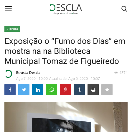
Cultura
Login
Registar
Exposição o “Fumo dos Dias” em
mostra na na Biblioteca
Home
Municipal Tomaz de Figueiredo
...by Descla
Revista Descla
4374
Ago 7, 2020 - 10:00
Atualizado: Ago 5, 2020 - 15:57
Desporto
Contactos
Sobre Nós
Educação