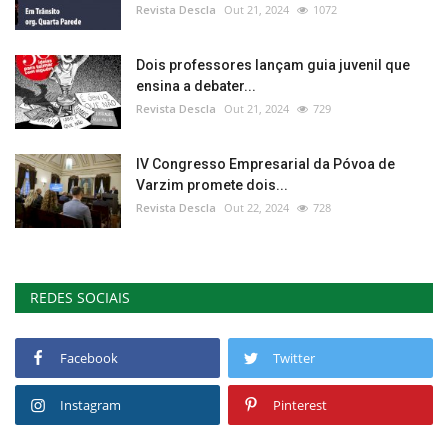
Revista Descla
Out 21, 2024
1072
Dois professores lançam guia juvenil que
ensina a debater...
Revista Descla
Out 21, 2024
729
IV Congresso Empresarial da Póvoa de
Varzim promete dois...
Revista Descla
Out 22, 2024
728
REDES SOCIAIS
Facebook
Twitter
Instagram
Pinterest