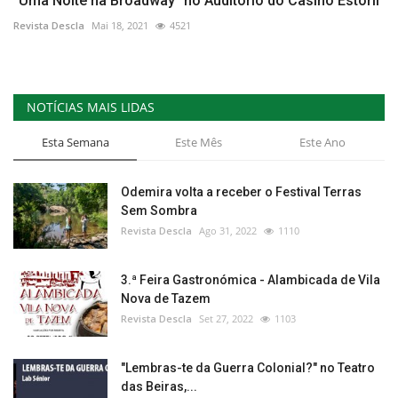
“Uma Noite na Broadway” no Auditório do Casino Estoril
Revista Descla
Mai 18, 2021
4521
NOTÍCIAS MAIS LIDAS
Esta Semana
Este Mês
Este Ano
Odemira volta a receber o Festival Terras
Sem Sombra
Revista Descla
Ago 31, 2022
1110
3.ª Feira Gastronómica - Alambicada de Vila
Nova de Tazem
Revista Descla
Set 27, 2022
1103
"Lembras-te da Guerra Colonial?" no Teatro
das Beiras,...