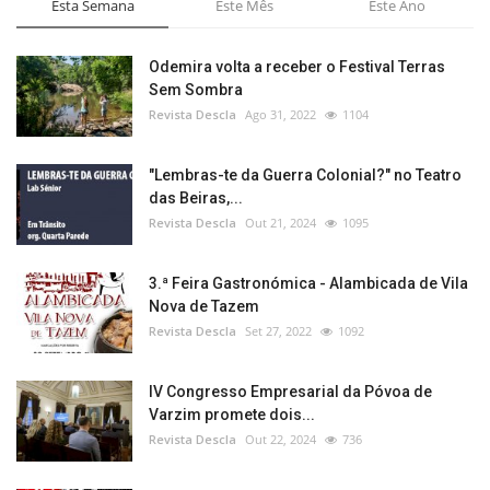
Esta Semana
Este Mês
Este Ano
Odemira volta a receber o Festival Terras
Sem Sombra
Revista Descla
Ago 31, 2022
1104
"Lembras-te da Guerra Colonial?" no Teatro
das Beiras,...
Revista Descla
Out 21, 2024
1095
3.ª Feira Gastronómica - Alambicada de Vila
Nova de Tazem
Revista Descla
Set 27, 2022
1092
IV Congresso Empresarial da Póvoa de
Varzim promete dois...
Revista Descla
Out 22, 2024
736