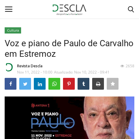
Cultura
Login
Registar
Voz e piano de Paulo de Carvalho
em Estremoz
Home
Revista Descla
2658
...by Descla
Nov 11, 2022 - 10:00
Atualizado: Nov 10, 2022 - 09:41
Desporto
Contactos
Sobre Nós
Educação