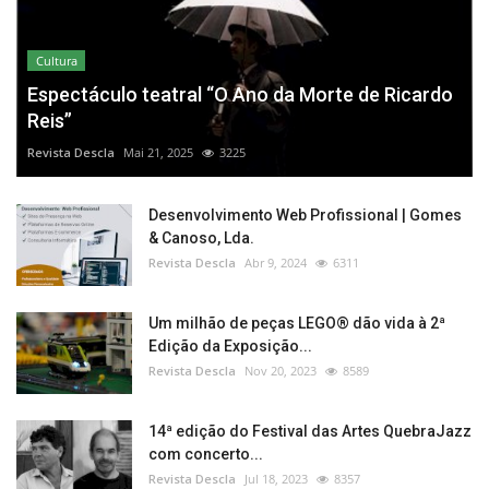
Cultura
Espectáculo teatral “O Ano da Morte de Ricardo
Reis”
Revista Descla
Mai 21, 2025
3225
Desenvolvimento Web Profissional | Gomes
& Canoso, Lda.
Revista Descla
Abr 9, 2024
6311
Um milhão de peças LEGO® dão vida à 2ª
Edição da Exposição...
Revista Descla
Nov 20, 2023
8589
14ª edição do Festival das Artes QuebraJazz
com concerto...
Revista Descla
Jul 18, 2023
8357