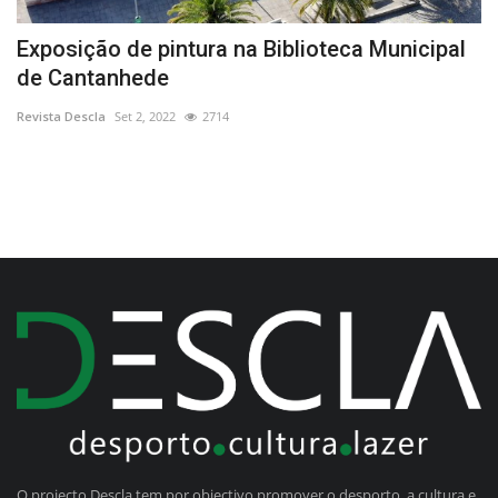
Exposição de pintura na Biblioteca Municipal
A
de Cantanhede
t
Revista Descla
Set 2, 2022
2714
Re
O projecto Descla tem por objectivo promover o desporto, a cultura e