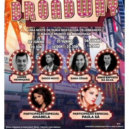
Estatuto Editorial
Saúde
Ficha técnica
Cultura
Lazer
Ambiente