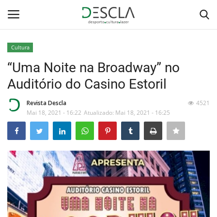
Cultura
Login
Registar
“Uma Noite na Broadway” no
Auditório do Casino Estoril
Home
Revista Descla
4521
...by Descla
Mai 18, 2021 - 16:22
Atualizado: Mai 18, 2021 - 16:25
Desporto
Contactos
Sobre Nós
Educação