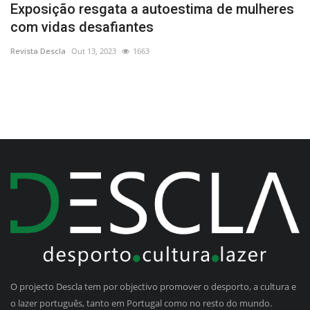
de
Exposição resgata a autoestima de mulheres
I
com vidas desafiantes
V
Revista Descla
Out 13, 2023
1663
Re
O projecto Descla tem por objectivo promover o desporto, a cultura e
o lazer português, tanto em Portugal como no resto do mundo.