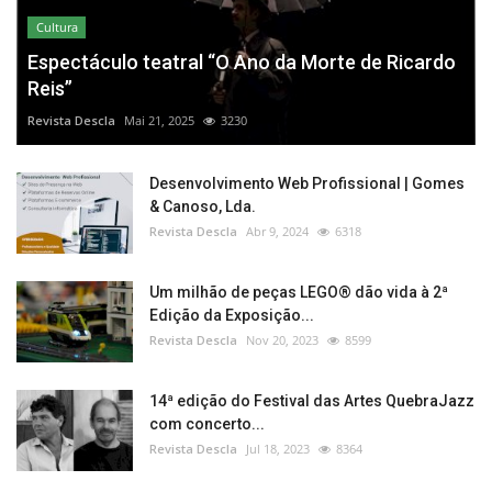
Cultura
Espectáculo teatral “O Ano da Morte de Ricardo
Reis”
Revista Descla
Mai 21, 2025
3230
Desenvolvimento Web Profissional | Gomes
& Canoso, Lda.
Revista Descla
Abr 9, 2024
6318
Um milhão de peças LEGO® dão vida à 2ª
Edição da Exposição...
Revista Descla
Nov 20, 2023
8599
14ª edição do Festival das Artes QuebraJazz
com concerto...
Revista Descla
Jul 18, 2023
8364