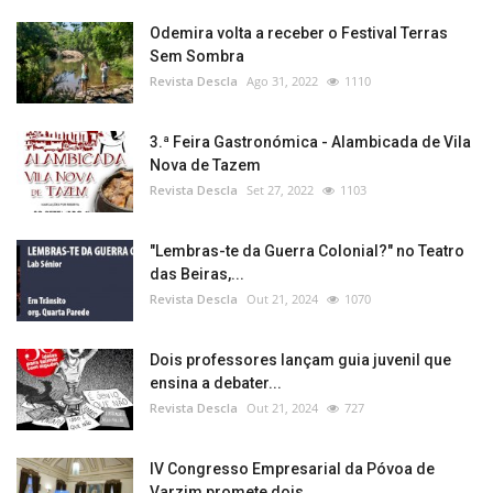
Odemira volta a receber o Festival Terras
Sem Sombra
Revista Descla
Ago 31, 2022
1110
3.ª Feira Gastronómica - Alambicada de Vila
Nova de Tazem
Revista Descla
Set 27, 2022
1103
"Lembras-te da Guerra Colonial?" no Teatro
das Beiras,...
Revista Descla
Out 21, 2024
1070
Dois professores lançam guia juvenil que
ensina a debater...
Revista Descla
Out 21, 2024
727
IV Congresso Empresarial da Póvoa de
Varzim promete dois...