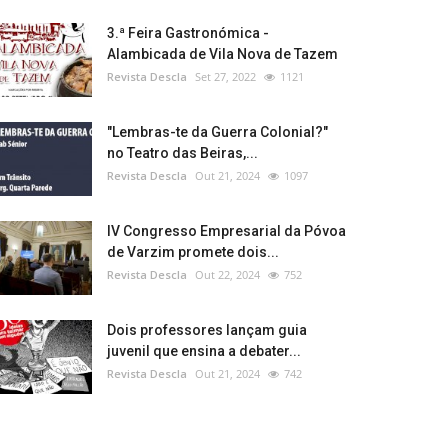
3.ª Feira Gastronómica -
Alambicada de Vila Nova de Tazem
Revista Descla
Set 27, 2022
1121
"Lembras-te da Guerra Colonial?"
no Teatro das Beiras,...
Revista Descla
Out 21, 2024
1097
IV Congresso Empresarial da Póvoa
de Varzim promete dois...
Revista Descla
Out 22, 2024
752
Dois professores lançam guia
juvenil que ensina a debater...
Revista Descla
Out 21, 2024
742