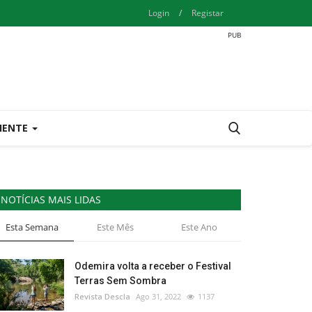
Login
/
Registar
IENTE
NOTÍCIAS MAIS LIDAS
Esta Semana
Este Mês
Este Ano
Odemira volta a receber o Festival
Terras Sem Sombra
Revista Descla
Ago 31, 2022
1137