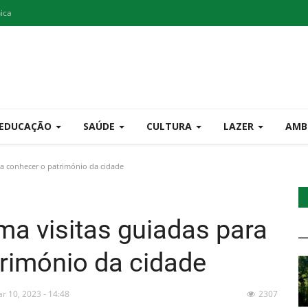
nica
EDUCAÇÃO
SAÚDE
CULTURA
LAZER
AMB
 a conhecer o património da cidade
a visitas guiadas para
trimónio da cidade
r 10, 2023 - 14:48
2307