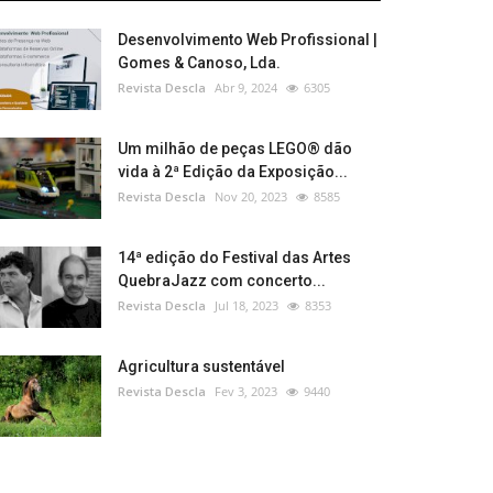
Desenvolvimento Web Profissional |
Gomes & Canoso, Lda.
Revista Descla
Abr 9, 2024
6305
Um milhão de peças LEGO® dão
vida à 2ª Edição da Exposição...
Revista Descla
Nov 20, 2023
8585
14ª edição do Festival das Artes
QuebraJazz com concerto...
Revista Descla
Jul 18, 2023
8353
Agricultura sustentável
Revista Descla
Fev 3, 2023
9440