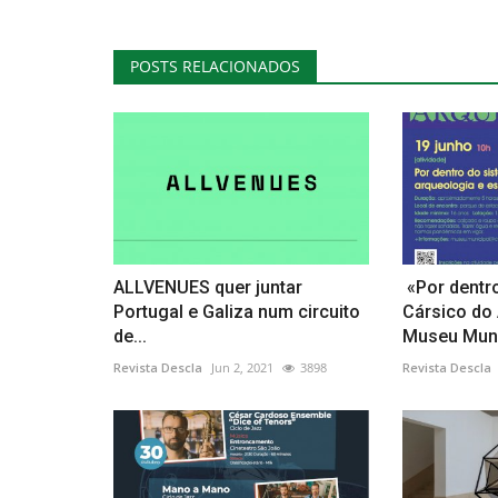
POSTS RELACIONADOS
ALLVENUES quer juntar
«Por dentr
Portugal e Galiza num circuito
Cársico do
de...
Museu Munic
Revista Descla
Jun 2, 2021
3898
Revista Descla