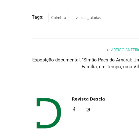
Tags:
Coimbra
visitas guiadas
Educação
ARTIGO ANTERI
Exposição documental, “Simão Paes do Amaral: U
Família, um Tempo, uma Vil
Crianças de Vendas Novas fiz
Revista Descla
laço azul humano contra...
Revista Descla
Mai 12, 2023
2878