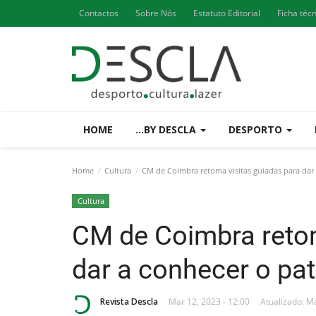
Contactos
Sobre Nós
Estatuto Editorial
Ficha téc
HOME
...BY DESCLA
DESPORTO
Home
Cultura
CM de Coimbra retoma visitas guiadas para dar
Cultura
CM de Coimbra retom
dar a conhecer o pa
Revista Descla
Mar 12, 2023 - 12:00
Atualizado: Ma