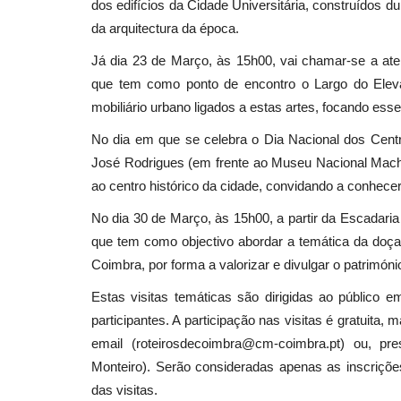
dos edifícios da Cidade Universitária, construídos 
da arquitectura da época.
Já dia 23 de Março, às 15h00, vai chamar-se a ate
que tem como ponto de encontro o Largo do Elevad
mobiliário urbano ligados a estas artes, focando esse
No dia em que se celebra o Dia Nacional dos Centro
José Rodrigues (em frente ao Museu Nacional Mach
ao centro histórico da cidade, convidando a conhece
No dia 30 de Março, às 15h00, a partir da Escadari
que tem como objectivo abordar a temática da doça
Coimbra, por forma a valorizar e divulgar o patrimón
Estas visitas temáticas são dirigidas ao públic
participantes. A participação nas visitas é gratuita,
email (roteirosdecoimbra@cm-coimbra.pt) ou, pr
Monteiro). Serão consideradas apenas as inscrições
das visitas.