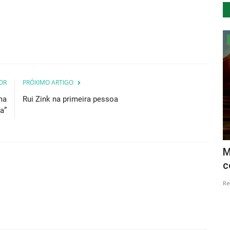
Lazer
OR
PRÓXIMO ARTIGO
ma
Rui Zink na primeira pessoa
a”
eram
Vila do Cadaval recebe a tradicional
M
Feira dos Pinhões
c
Revista Descla
Dez 6, 2021
3792
Re