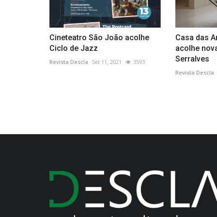
Cineteatro São João acolhe
Casa das A
Ciclo de Jazz
acolhe nov
Serralves
Revista Descla
Set 11, 2021
3593
Revista Descla