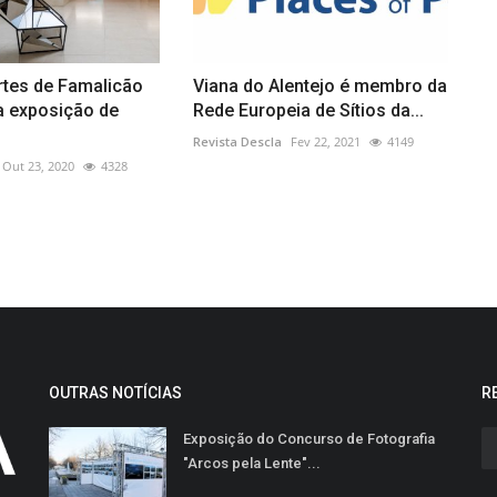
rtes de Famalicão
Viana do Alentejo é membro da
a exposição de
Rede Europeia de Sítios da...
Revista Descla
Fev 22, 2021
4149
Out 23, 2020
4328
OUTRAS NOTÍCIAS
R
Exposição do Concurso de Fotografia
"Arcos pela Lente"...