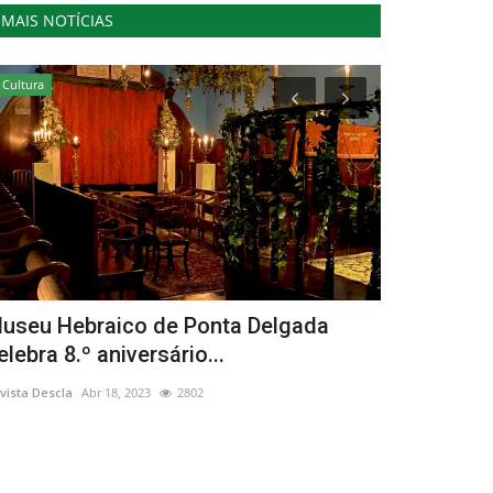
MAIS NOTÍCIAS
Cultura
Cultura
useu Hebraico de Ponta Delgada
Próximas 
elebra 8.º aniversário...
Portimão n
vista Descla
Abr 18, 2023
2802
Revista Descla
Ju