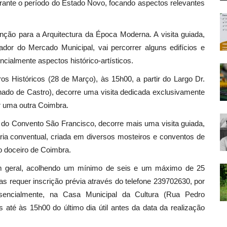
durante o período do Estado Novo, focando aspectos relevantes
nção para a Arquitectura da Época Moderna. A visita guiada,
or do Mercado Municipal, vai percorrer alguns edifícios e
ncialmente aspectos histórico-artísticos.
s Históricos (28 de Março), às 15h00, a partir do Largo Dr.
ado de Castro), decorre uma visita dedicada exclusivamente
r uma outra Coimbra.
a do Convento São Francisco, decorre mais uma visita guiada,
ria conventual, criada em diversos mosteiros e conventos de
io doceiro de Coimbra.
o em geral, acolhendo um mínimo de seis e um máximo de 25
 mas requer inscrição prévia através do telefone 239702630, por
esencialmente, na Casa Municipal da Cultura (Rua Pedro
 até às 15h00 do último dia útil antes da data da realização