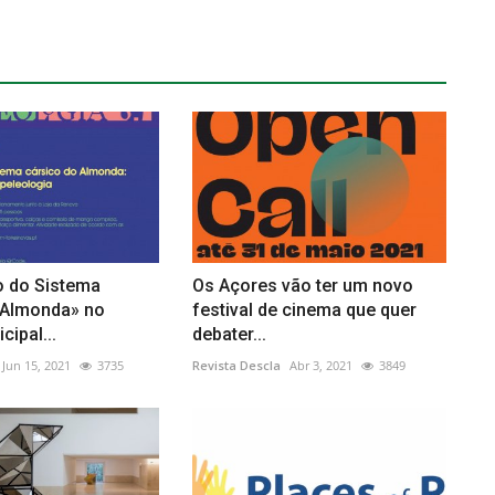
o do Sistema
Os Açores vão ter um novo
 Almonda» no
festival de cinema que quer
ipal...
debater...
Jun 15, 2021
3735
Revista Descla
Abr 3, 2021
3849